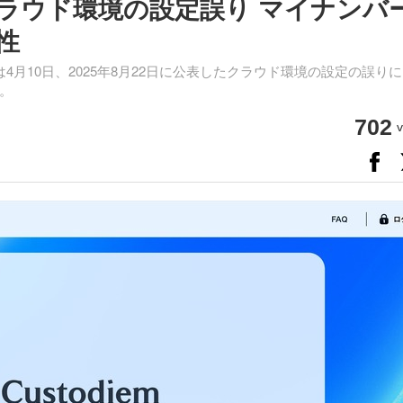
ラウド環境の設定誤り マイナンバ
性
社）は4月10日、2025年8月22日に公表したクラウド環境の設定の誤り
。
702
v