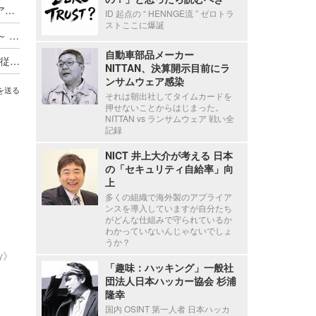
Axcelead Drug Discovery Partners社員のメールアカウントに不正アクセス、約7,000通のメールで痕跡を確認
ID 起点の “ HENNGE流 ” ゼロトラ
ストここに爆誕
ADサーバ上のデータが外部へ転送されたと判断 ～ 精電舎電子工業にランサムウェア攻撃
自動車部品メーカー
新エフエイコムにランサムウェア攻撃、取引先の従業員に関する個人情報が漏えいした可能性
NITTAN、決算開示目前にラ
ンサムウェア感染
を送る
それは朝出社してタイムカードを
押せないことからはじまった。
NITTAN vs ランサムウェア 戦い全
記録
NICT 井上大介が考える 日本
の「セキュリティ自給率」向
上
多くの組織で海外製のアプライア
ンスを導入していますが自分たち
がどんな仕組みで守られているか
わかっていないんじゃないでしょ
うか？
ty》
「趣味：ハッキング」一般社
団法人日本ハッカー協会 杉浦
隆幸
国内 OSINT 第一人者 日本ハッカ