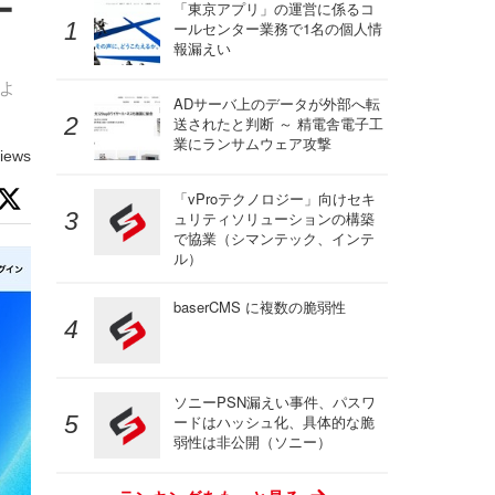
ー
「東京アプリ」の運営に係るコ
ールセンター業務で1名の個人情
報漏えい
によ
ADサーバ上のデータが外部へ転
送されたと判断 ～ 精電舎電子工
業にランサムウェア攻撃
iews
「vProテクノロジー」向けセキ
ュリティソリューションの構築
で協業（シマンテック、インテ
ル）
baserCMS に複数の脆弱性
ソニーPSN漏えい事件、パスワ
ードはハッシュ化、具体的な脆
弱性は非公開（ソニー）