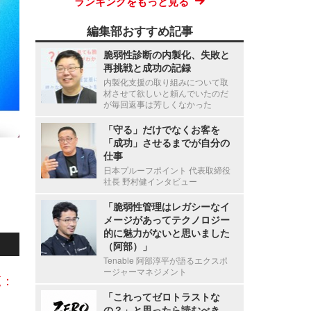
ランキングをもっと見る
編集部おすすめ記事
脆弱性診断の内製化、失敗と
再挑戦と成功の記録
内製化支援の取り組みについて取
材させて欲しいと頼んでいたのだ
が毎回返事は芳しくなかった
「守る」だけでなくお客を
「成功」させるまでが自分の
仕事
日本プルーフポイント 代表取締役
社長 野村健インタビュー
「脆弱性管理はレガシーなイ
メージがあってテクノロジー
的に魅力がないと思いました
（阿部）」
Tenable 阿部淳平が語るエクスポ
ージャーマネジメント
覧：
「これってゼロトラストな
の？」と思ったら読むべき