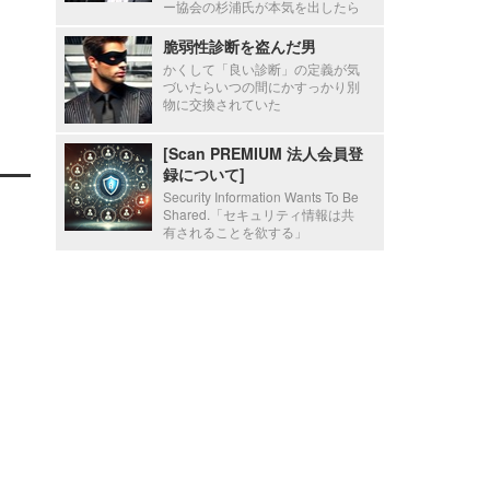
ー協会の杉浦氏が本気を出したら
脆弱性診断を盗んだ男
かくして「良い診断」の定義が気
づいたらいつの間にかすっかり別
物に交換されていた
[Scan PREMIUM 法人会員登
録について]
Security Information Wants To Be
Shared.「セキュリティ情報は共
有されることを欲する」