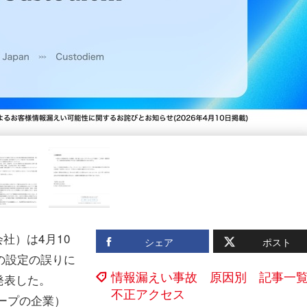
会社）は4月10
シェア
ポスト
境の設定の誤りに
情報漏えい事故 原因別 記事一
発表した。
不正アクセス
Xグループの企業）