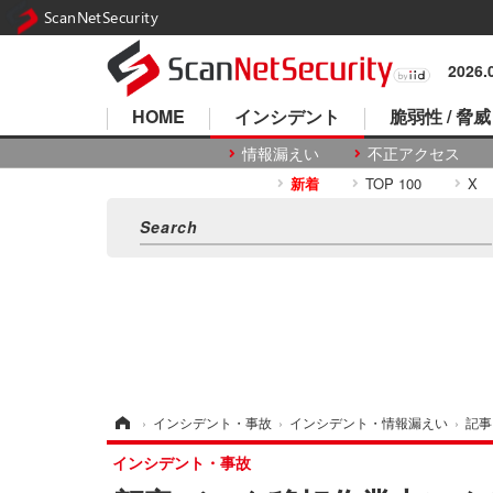
ScanNetSecurity
2026
HOME
インシデント
脆弱性 / 脅威
情報漏えい
不正アクセス
新着
TOP 100
X
ホーム
›
インシデント・事故
›
インシデント・情報漏えい
›
記事
インシデント・事故