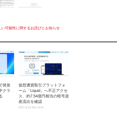
えい可能性に関するお詫びとお知らせ
で発覚
仮想通貨取引プラットフォ
中クラ
ーム「Liquid」へ不正アクセ
る
ス、約7.54億円相当の暗号資
産流出を確認
2021.8.23 Mon 8:00