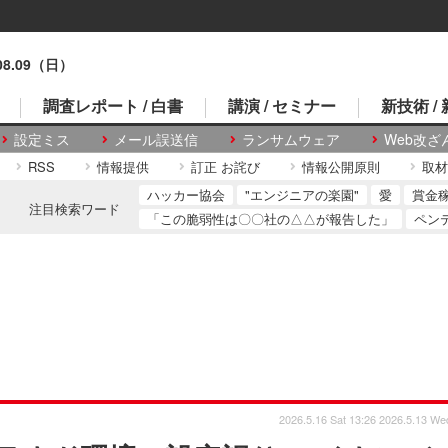
.08.09（日）
調査レポート / 白書
講演 / セミナー
新技術 /
設定ミス
メール誤送信
ランサムウェア
Web改ざ
RSS
情報提供
訂正 お詫び
情報公開原則
取材
ハッカー協会
"エンジニアの楽園"
愛
賞金
注目検索ワード
「この脆弱性は〇〇社の△△が報告した」
ペン
2026.5.16 Sat 13:26
2026.5.13 We