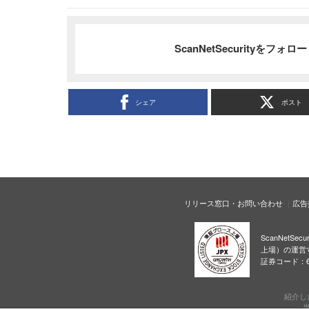
ScanNetSecurityをフォ
シェア
ポスト
リリース窓口・お問い合わせ
広告
ScanNetS
上場）の運営
証券コード：6
紹介し
当