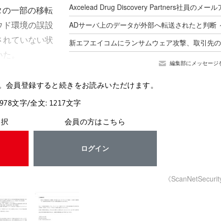
ータの一部の移転
ウド環境の誤設
されていない状
いた。
編集部にメッセージ
。会員登録すると続きをお読みいただけます。
 978文字/全文: 1217文字
選択
会員の方はこちら
ログイン
《ScanNetSecuri