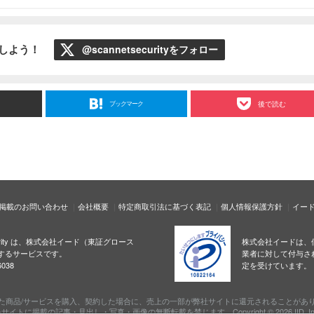
ローしよう！
@scannetsecurityをフォロー
ブックマーク
後で読む
掲載のお問い合わせ
会社概要
特定商取引法に基づく表記
個人情報保護方針
イー
ecurity は、株式会社イード（東証グロース
株式会社イードは、
するサービスです。
業者に対して付与さ
038
定を受けています。
た商品/サービスを購入、契約した場合に、売上の一部が弊社サイトに還元されることがあ
サイトに掲載の記事・見出し・写真・画像の無断転載を禁じます。Copyright © 2026 IID, In