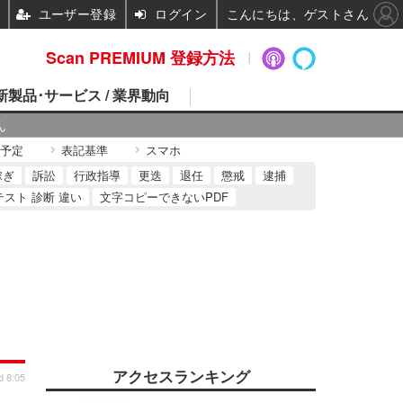
ユーザー登録
ログイン
こんにちは、ゲストさん
Scan PREMIUM 登録方法
 新製品･サービス / 業界動向
ん
予定
表記基準
スマホ
稼ぎ
訴訟
行政指導
更迭
退任
懲戒
逮捕
テスト 診断 違い
文字コピーできないPDF
アクセスランキング
d 8:05