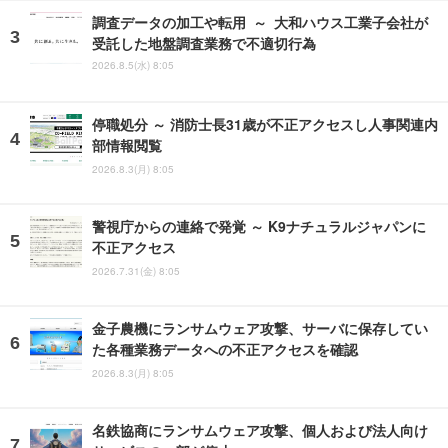
調査データの加工や転用 ～ 大和ハウス工業子会社が
受託した地盤調査業務で不適切行為
2026.8.5(水) 8:05
停職処分 ～ 消防士長31歳が不正アクセスし人事関連内
部情報閲覧
2026.8.3(月) 8:05
警視庁からの連絡で発覚 ～ K9ナチュラルジャパンに
不正アクセス
2026.7.31(金) 8:05
金子農機にランサムウェア攻撃、サーバに保存してい
た各種業務データへの不正アクセスを確認
2026.8.3(月) 8:05
名鉄協商にランサムウェア攻撃、個人および法人向け