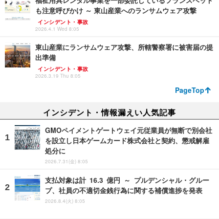
福祉用具レンタル事業を一部委託しているフランスベッド
も注意呼びかけ ～ 東山産業へのランサムウェア攻撃
インシデント・事故
2026.4.1 Wed 8:05
東山産業にランサムウェア攻撃、所轄警察署に被害届の提
出準備
インシデント・事故
2026.3.19 Thu 8:05
PageTop
インシデント・情報漏えい人気記事
GMOペイメントゲートウェイ元従業員が無断で別会社
を設立し日本ゲームカード株式会社と契約、懲戒解雇
処分に
2026.7.31(金) 8:05
支払対象は計 16.3 億円 ～ プルデンシャル・グルー
プ、社員の不適切金銭行為に関する補償進捗を発表
2026.8.4(火) 8:05