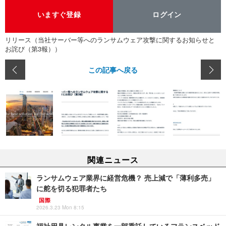
いますぐ登録
ログイン
リリース（当社サーバー等へのランサムウェア攻撃に関するお知らせと
お詫び（第3報））
この記事へ戻る
関連ニュース
ランサムウェア業界に経営危機？ 売上減で「薄利多売」
に舵を切る犯罪者たち
国際
2026.3.23 Mon 8:15