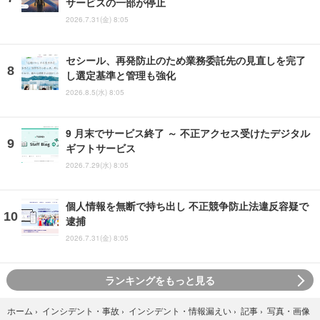
サービスの一部が停止
2026.7.31(金) 8:05
セシール、再発防止のため業務委託先の見直しを完了
し選定基準と管理も強化
2026.8.5(水) 8:05
9 月末でサービス終了 ～ 不正アクセス受けたデジタル
ギフトサービス
2026.7.29(水) 8:05
個人情報を無断で持ち出し 不正競争防止法違反容疑で
逮捕
2026.7.31(金) 8:05
ランキングをもっと見る
写真・画像
ホーム
›
インシデント・事故
›
インシデント・情報漏えい
›
記事
›