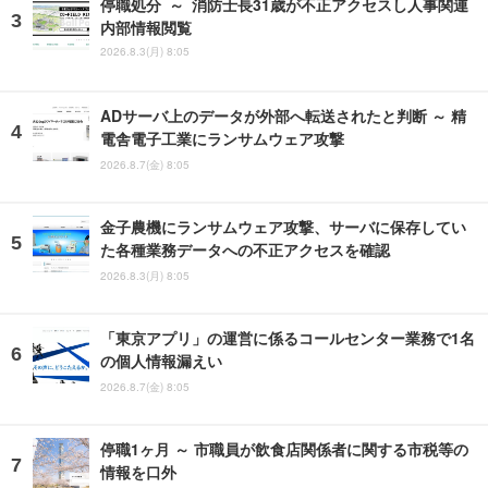
停職処分 ～ 消防士長31歳が不正アクセスし人事関連
内部情報閲覧
2026.8.3(月) 8:05
ADサーバ上のデータが外部へ転送されたと判断 ～ 精
電舎電子工業にランサムウェア攻撃
2026.8.7(金) 8:05
金子農機にランサムウェア攻撃、サーバに保存してい
た各種業務データへの不正アクセスを確認
2026.8.3(月) 8:05
「東京アプリ」の運営に係るコールセンター業務で1名
の個人情報漏えい
2026.8.7(金) 8:05
停職1ヶ月 ～ 市職員が飲食店関係者に関する市税等の
情報を口外