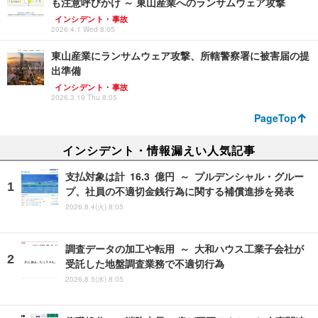
も注意呼びかけ ～ 東山産業へのランサムウェア攻撃
インシデント・事故
2026.4.1 Wed 8:05
東山産業にランサムウェア攻撃、所轄警察署に被害届の提
出準備
インシデント・事故
2026.3.19 Thu 8:05
PageTop
インシデント・情報漏えい人気記事
支払対象は計 16.3 億円 ～ プルデンシャル・グルー
プ、社員の不適切金銭行為に関する補償進捗を発表
2026.8.4(火) 8:05
調査データの加工や転用 ～ 大和ハウス工業子会社が
受託した地盤調査業務で不適切行為
2026.8.5(水) 8:05