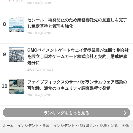
2026.8.6(木) 8:05
セシール、再発防止のため業務委託先の見直しを完了
し選定基準と管理も強化
2026.8.5(水) 8:05
GMOペイメントゲートウェイ元従業員が無断で別会社
を設立し日本ゲームカード株式会社と契約、懲戒解雇
処分に
2026.7.31(金) 8:05
ファイブフォックスのサーバがランサムウェア感染の
可能性、通常のセキュリティ調査過程で発覚
2026.8.4(火) 8:05
ランキングをもっと見る
写真・画像
ホーム
›
インシデント・事故
›
インシデント・情報漏えい
›
記事
›