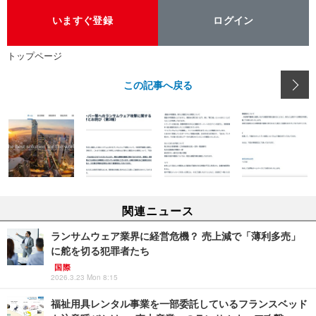
いますぐ登録
ログイン
トップページ
この記事へ戻る
関連ニュース
ランサムウェア業界に経営危機？ 売上減で「薄利多売」
に舵を切る犯罪者たち
国際
2026.3.23 Mon 8:15
福祉用具レンタル事業を一部委託しているフランスベッド