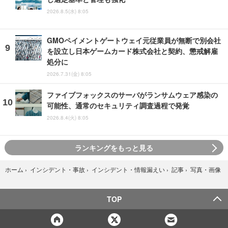
2026.8.5(水) 8:05
GMOペイメントゲートウェイ元従業員が無断で別会社
を設立し日本ゲームカード株式会社と契約、懲戒解雇
処分に
2026.7.31(金) 8:05
ファイブフォックスのサーバがランサムウェア感染の
可能性、通常のセキュリティ調査過程で発覚
2026.8.4(火) 8:05
ランキングをもっと見る
写真・画像
ホーム
›
インシデント・事故
›
インシデント・情報漏えい
›
記事
›
TOP