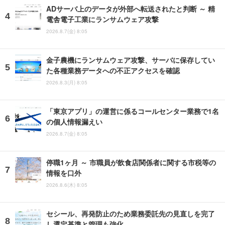
ADサーバ上のデータが外部へ転送されたと判断 ～ 精
電舎電子工業にランサムウェア攻撃
2026.8.7(金) 8:05
金子農機にランサムウェア攻撃、サーバに保存してい
た各種業務データへの不正アクセスを確認
2026.8.3(月) 8:05
「東京アプリ」の運営に係るコールセンター業務で1名
の個人情報漏えい
2026.8.7(金) 8:05
停職1ヶ月 ～ 市職員が飲食店関係者に関する市税等の
情報を口外
2026.8.6(木) 8:05
セシール、再発防止のため業務委託先の見直しを完了
し選定基準と管理も強化