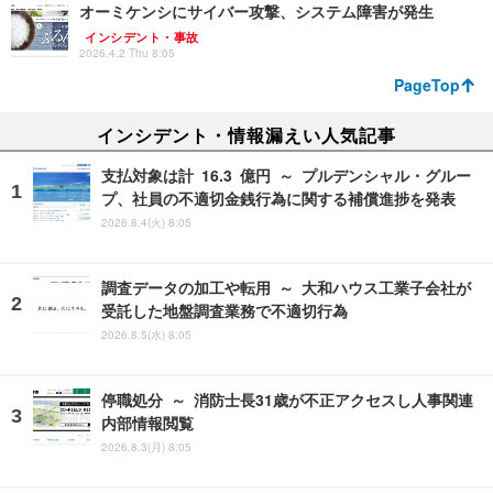
オーミケンシにサイバー攻撃、システム障害が発生
インシデント・事故
2026.4.2 Thu 8:05
PageTop
インシデント・情報漏えい人気記事
支払対象は計 16.3 億円 ～ プルデンシャル・グルー
プ、社員の不適切金銭行為に関する補償進捗を発表
2026.8.4(火) 8:05
調査データの加工や転用 ～ 大和ハウス工業子会社が
受託した地盤調査業務で不適切行為
2026.8.5(水) 8:05
停職処分 ～ 消防士長31歳が不正アクセスし人事関連
内部情報閲覧
2026.8.3(月) 8:05