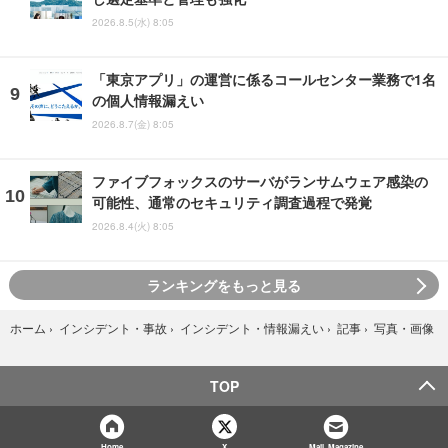
2026.8.5(水) 8:05
「東京アプリ」の運営に係るコールセンター業務で1名
の個人情報漏えい
2026.8.7(金) 8:05
ファイブフォックスのサーバがランサムウェア感染の
可能性、通常のセキュリティ調査過程で発覚
2026.8.4(火) 8:05
ランキングをもっと見る
写真・画像
ホーム
›
インシデント・事故
›
インシデント・情報漏えい
›
記事
›
TOP
Home
X
Mail Magazine