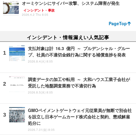
オーミケンシにサイバー攻撃、システム障害が発生
インシデント・事故
2026.4.2 Thu 8:05
PageTop
インシデント・情報漏えい人気記事
支払対象は計 16.3 億円 ～ プルデンシャル・グルー
プ、社員の不適切金銭行為に関する補償進捗を発表
2026.8.4(火) 8:05
調査データの加工や転用 ～ 大和ハウス工業子会社が
受託した地盤調査業務で不適切行為
2026.8.5(水) 8:05
GMOペイメントゲートウェイ元従業員が無断で別会社
を設立し日本ゲームカード株式会社と契約、懲戒解雇
処分に
2026.7.31(金) 8:05