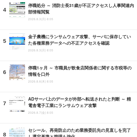
停職処分 ～ 消防士長31歳が不正アクセスし人事関連内
部情報閲覧
2026.8.3(月) 8:05
金子農機にランサムウェア攻撃、サーバに保存してい
た各種業務データへの不正アクセスを確認
2026.8.3(月) 8:05
停職1ヶ月 ～ 市職員が飲食店関係者に関する市税等の
情報を口外
2026.8.6(木) 8:05
ADサーバ上のデータが外部へ転送されたと判断 ～ 精
電舎電子工業にランサムウェア攻撃
2026.8.7(金) 8:05
セシール、再発防止のため業務委託先の見直しを完了
し選定基準と管理も強化