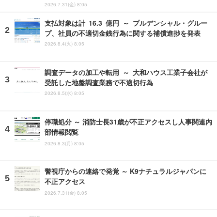
2026.7.31(金) 8:05
支払対象は計 16.3 億円 ～ プルデンシャル・グルー
プ、社員の不適切金銭行為に関する補償進捗を発表
2026.8.4(火) 8:05
調査データの加工や転用 ～ 大和ハウス工業子会社が
受託した地盤調査業務で不適切行為
2026.8.5(水) 8:05
停職処分 ～ 消防士長31歳が不正アクセスし人事関連内
部情報閲覧
2026.8.3(月) 8:05
警視庁からの連絡で発覚 ～ K9ナチュラルジャパンに
不正アクセス
2026.7.31(金) 8:05