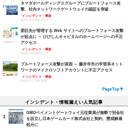
タマダホールディングスグループにブルートフォース攻
撃、社内ネットワークゲートウェイの認証を突破
インシデント・事故
2025.12.8 Mon 8:10
委託先が管理する Web サイトへのブルートフォース攻撃
が起点に ～ ひびしんキャピタルのホームページへの不正
アクセス
インシデント・事故
2025.12.8 Mon 8:10
ブルートフォース攻撃が原因 ～ 藤井寺市の学習系ネット
ワークのマイクロソフトアカウントに不正アクセス
インシデント・事故
2025.3.11 Tue 8:05
PageTop
インシデント・情報漏えい人気記事
GMOペイメントゲートウェイ元従業員が無断で別会社
を設立し日本ゲームカード株式会社と契約、懲戒解雇
処分に