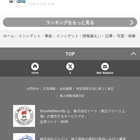
2026.8.5(水) 8:05
ランキングをもっと見る
写真・画像
ホーム
›
インシデント・事故
›
インシデント・情報漏えい
›
記事
›
TOP
Home
X
Mail Magazine
お問合せ
広告掲載
会社概要
特定商取引法に基づく表記
個人情報保護方針
ScanNetSecurity は、株式会社イード（東証グロース上
場）の運営するサービスです。
証券コード：6038
株式会社イードは、個人情報の適切な取扱いを行う事業