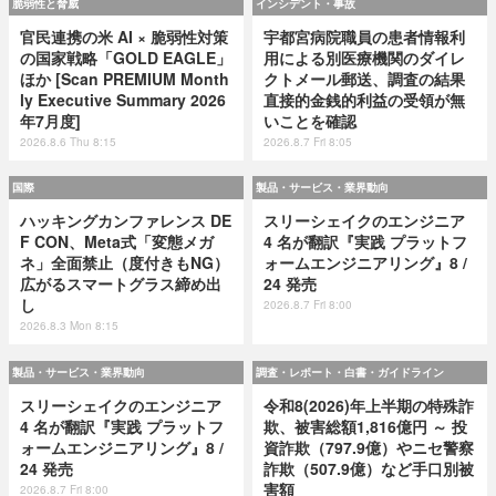
脆弱性と脅威
インシデント・事故
官民連携の米 AI × 脆弱性対策
宇都宮病院職員の患者情報利
の国家戦略「GOLD EAGLE」
用による別医療機関のダイレ
ほか [Scan PREMIUM Month
クトメール郵送、調査の結果
ly Executive Summary 2026
直接的金銭的利益の受領が無
年7月度]
いことを確認
2026.8.6 Thu 8:15
2026.8.7 Fri 8:05
国際
製品・サービス・業界動向
ハッキングカンファレンス DE
スリーシェイクのエンジニア
F CON、Meta式「変態メガ
4 名が翻訳『実践 プラットフ
ネ」全面禁止（度付きもNG）
ォームエンジニアリング』8 /
広がるスマートグラス締め出
24 発売
し
2026.8.7 Fri 8:00
2026.8.3 Mon 8:15
製品・サービス・業界動向
調査・レポート・白書・ガイドライン
スリーシェイクのエンジニア
令和8(2026)年上半期の特殊詐
4 名が翻訳『実践 プラットフ
欺、被害総額1,816億円 ～ 投
ォームエンジニアリング』8 /
資詐欺（797.9億）やニセ警察
24 発売
詐欺（507.9億）など手口別被
害額
2026.8.7 Fri 8:00