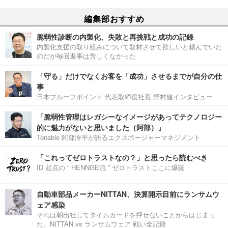
編集部おすすめ
脆弱性診断の内製化、失敗と再挑戦と成功の記録
内製化支援の取り組みについて取材させて欲しいと頼んでいた
のだが毎回返事は芳しくなかった
「守る」だけでなくお客を「成功」させるまでが自分の仕
事
日本プルーフポイント 代表取締役社長 野村健インタビュー
「脆弱性管理はレガシーなイメージがあってテクノロジー
的に魅力がないと思いました（阿部）」
Tenable 阿部淳平が語るエクスポージャーマネジメント
「これってゼロトラストなの？」と思ったら読むべき
ID 起点の “ HENNGE流 ” ゼロトラストここに爆誕
自動車部品メーカーNITTAN、決算開示目前にランサムウ
ェア感染
それは朝出社してタイムカードを押せないことからはじまっ
た。NITTAN vs ランサムウェア 戦い全記録