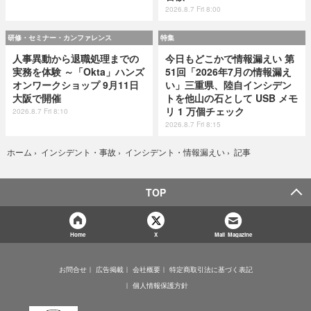
2026.8.7 Fri 8:00
研修・セミナー・カンファレンス
特集
人事異動から退職処理までの
今日もどこかで情報漏えい 第
実務を体験 ～「Okta」ハンズ
51回「2026年7月の情報漏え
オンワークショップ 9月11日
い」三重県、陸自インシデン
大阪で開催
トを他山の石として USB メモ
リ 1 万個チェック
2026.8.7 Fri 8:10
2026.8.7 Fri 8:15
記事
ホーム
›
インシデント・事故
›
インシデント・情報漏えい
›
TOP
Home
X
Mail Magazine
お問合せ
広告掲載
会社概要
特定商取引法に基づく表記
個人情報保護方針