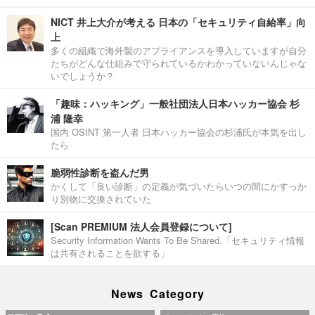
NICT 井上大介が考える 日本の「セキュリティ自給率」向
上
多くの組織で海外製のアプライアンスを導入していますが自分
たちがどんな仕組みで守られているかわかっていないんじゃな
いでしょうか？
「趣味：ハッキング」一般社団法人日本ハッカー協会 杉
浦 隆幸
国内 OSINT 第一人者 日本ハッカー協会の杉浦氏が本気を出し
たら
脆弱性診断を盗んだ男
かくして「良い診断」の定義が気づいたらいつの間にかすっか
り別物に交換されていた
[Scan PREMIUM 法人会員登録について]
Security Information Wants To Be Shared.「セキュリティ情報
は共有されることを欲する」
News Category