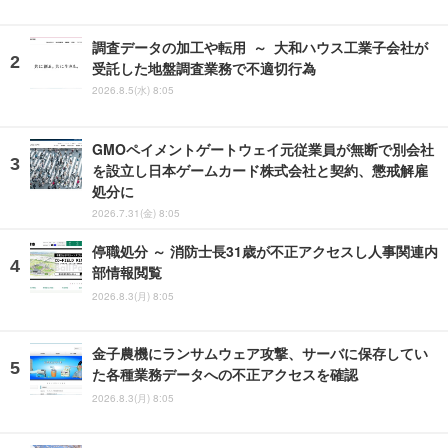
調査データの加工や転用 ～ 大和ハウス工業子会社が
受託した地盤調査業務で不適切行為
2026.8.5(水) 8:05
GMOペイメントゲートウェイ元従業員が無断で別会社
を設立し日本ゲームカード株式会社と契約、懲戒解雇
処分に
2026.7.31(金) 8:05
停職処分 ～ 消防士長31歳が不正アクセスし人事関連内
部情報閲覧
2026.8.3(月) 8:05
金子農機にランサムウェア攻撃、サーバに保存してい
た各種業務データへの不正アクセスを確認
2026.8.3(月) 8:05