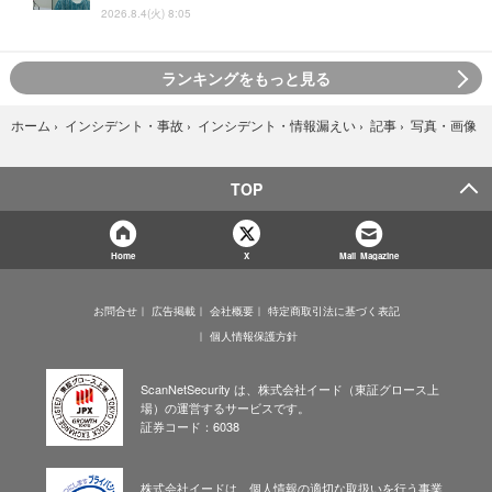
2026.8.4(火) 8:05
ランキングをもっと見る
写真・画像
ホーム
›
インシデント・事故
›
インシデント・情報漏えい
›
記事
›
TOP
Home
X
Mail Magazine
お問合せ
広告掲載
会社概要
特定商取引法に基づく表記
個人情報保護方針
ScanNetSecurity は、株式会社イード（東証グロース上
場）の運営するサービスです。
証券コード：6038
株式会社イードは、個人情報の適切な取扱いを行う事業