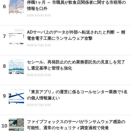
停職1ヶ月 ～ 市職員が飲食店関係者に関する市税等の
情報を口外
2026.8.6(木) 8:05
ADサーバ上のデータが外部へ転送されたと判断 ～ 精
電舎電子工業にランサムウェア攻撃
2026.8.7(金) 8:05
セシール、再発防止のため業務委託先の見直しを完了
し選定基準と管理も強化
2026.8.5(水) 8:05
「東京アプリ」の運営に係るコールセンター業務で1名
の個人情報漏えい
2026.8.7(金) 8:05
ファイブフォックスのサーバがランサムウェア感染の
可能性、通常のセキュリティ調査過程で発覚