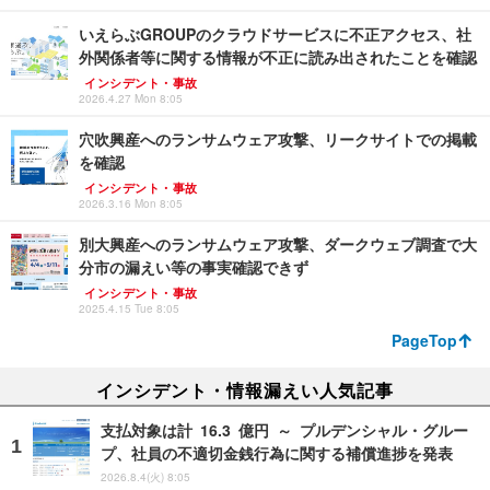
いえらぶGROUPのクラウドサービスに不正アクセス、社
外関係者等に関する情報が不正に読み出されたことを確認
インシデント・事故
2026.4.27 Mon 8:05
穴吹興産へのランサムウェア攻撃、リークサイトでの掲載
を確認
インシデント・事故
2026.3.16 Mon 8:05
別大興産へのランサムウェア攻撃、ダークウェブ調査で大
分市の漏えい等の事実確認できず
インシデント・事故
2025.4.15 Tue 8:05
PageTop
インシデント・情報漏えい人気記事
支払対象は計 16.3 億円 ～ プルデンシャル・グルー
プ、社員の不適切金銭行為に関する補償進捗を発表
2026.8.4(火) 8:05