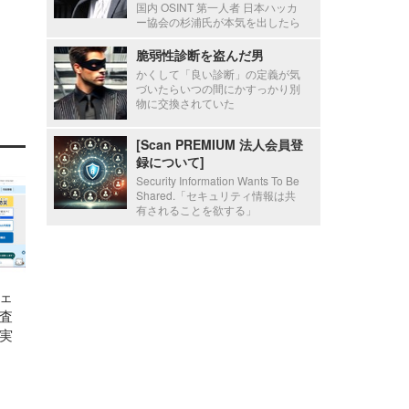
国内 OSINT 第一人者 日本ハッカ
ー協会の杉浦氏が本気を出したら
脆弱性診断を盗んだ男
かくして「良い診断」の定義が気
づいたらいつの間にかすっかり別
物に交換されていた
[Scan PREMIUM 法人会員登
録について]
Security Information Wants To Be
Shared.「セキュリティ情報は共
有されることを欲する」
ェ
査
実