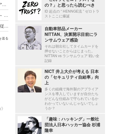
Axcelead Drug Discovery Partners社員のメールアカウントに不正アクセス、約7,000通のメールで痕跡を確認
の？」と思ったら読むべき
ID 起点の “ HENNGE流 ” ゼロトラ
ADサーバ上のデータが外部へ転送されたと判断 ～ 精電舎電子工業にランサムウェア攻撃
ストここに爆誕
新エフエイコムにランサムウェア攻撃、取引先の従業員に関する個人情報が漏えいした可能性
自動車部品メーカー
NITTAN、決算開示目前にラ
を送る
ンサムウェア感染
それは朝出社してタイムカードを
押せないことからはじまった。
NITTAN vs ランサムウェア 戦い全
記録
NICT 井上大介が考える 日本
の「セキュリティ自給率」向
上
多くの組織で海外製のアプライア
ンスを導入していますが自分たち
がどんな仕組みで守られているか
わかっていないんじゃないでしょ
うか？
ty》
「趣味：ハッキング」一般社
団法人日本ハッカー協会 杉浦
隆幸