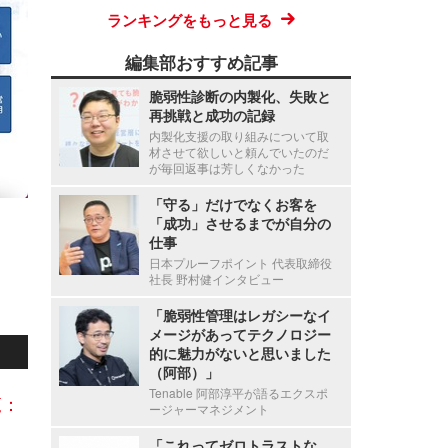
ランキングをもっと見る
編集部おすすめ記事
脆弱性診断の内製化、失敗と
再挑戦と成功の記録
内製化支援の取り組みについて取
材させて欲しいと頼んでいたのだ
が毎回返事は芳しくなかった
「守る」だけでなくお客を
「成功」させるまでが自分の
仕事
日本プルーフポイント 代表取締役
社長 野村健インタビュー
「脆弱性管理はレガシーなイ
メージがあってテクノロジー
的に魅力がないと思いました
（阿部）」
Tenable 阿部淳平が語るエクスポ
覧：
ージャーマネジメント
「これってゼロトラストな