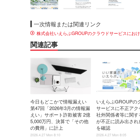
一次情報または関連リンク
株式会社いえらぶGROUPのクラウドサービスにお
関連記事
今日もどこかで情報漏えい
いえらぶGROUPの
第47回「2026年3月の情報漏
サービスに不正アク
えい」サポート詐欺被害 2億
社外関係者等に関す
5,000万円、決算で「その他
が不正に読み出され
の費用」に計上
を確認
2026.4.27 Mon 8:10
2026.4.27 Mon 8:05