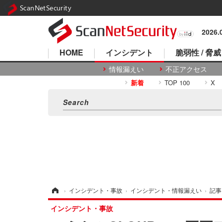
ScanNetSecurity
2026
HOME
インシデント
脆弱性 / 脅威
情報漏えい
不正アクセス
新着
TOP 100
X
ホーム
›
インシデント・事故
›
インシデント・情報漏えい
›
記事
インシデント・事故