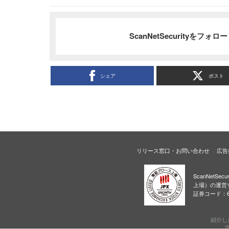
ScanNetSecurityをフォ
シェア
ポスト
リリース窓口・お問い合わせ
広告
ScanNetS
上場）の運営
証券コード：6
紹介し
当