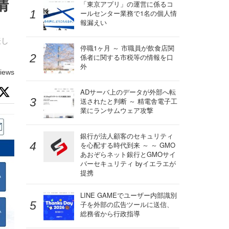
情
「東京アプリ」の運営に係るコ
ールセンター業務で1名の個人情
報漏えい
表し
停職1ヶ月 ～ 市職員が飲食店関
係者に関する市税等の情報を口
外
iews
ADサーバ上のデータが外部へ転
送されたと判断 ～ 精電舎電子工
業にランサムウェア攻撃
銀行が法人顧客のセキュリティ
を心配する時代到来 ～ ～ GMO
あおぞらネット銀行とGMOサイ
バーセキュリティ byイエラエが
提携
LINE GAMEでユーザー内部識別
子を外部の広告ツールに送信、
総務省から行政指導