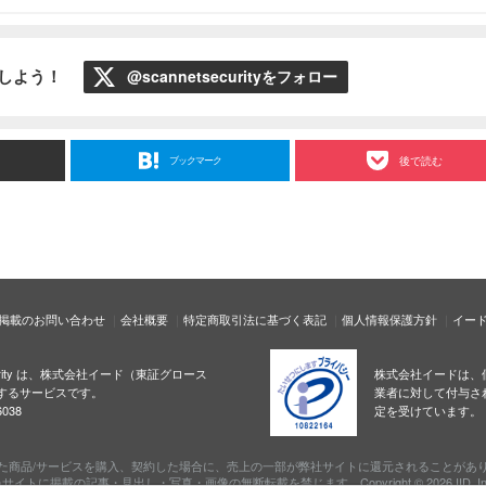
ローしよう！
@scannetsecurityをフォロー
ブックマーク
後で読む
掲載のお問い合わせ
会社概要
特定商取引法に基づく表記
個人情報保護方針
イー
ecurity は、株式会社イード（東証グロース
株式会社イードは、
するサービスです。
業者に対して付与さ
038
定を受けています。
た商品/サービスを購入、契約した場合に、売上の一部が弊社サイトに還元されることがあ
サイトに掲載の記事・見出し・写真・画像の無断転載を禁じます。Copyright © 2026 IID, In