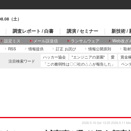
.08.08（土）
調査レポート / 白書
講演 / セミナー
新技術 /
設定ミス
メール誤送信
ランサムウェア
Web改ざ
RSS
情報提供
訂正 お詫び
情報公開原則
取材
ハッカー協会
"エンジニアの楽園"
愛
賞金
注目検索ワード
「この脆弱性は〇〇社の△△が報告した」
ペン
2026.5.16 Sat 13:25
2026.5.11 Mo