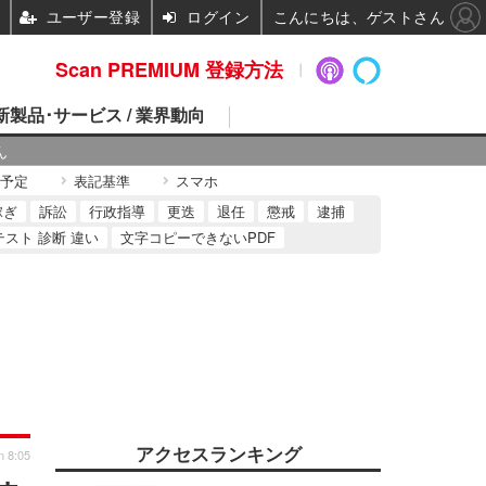
ユーザー登録
ログイン
こんにちは、ゲストさん
Scan PREMIUM 登録方法
 新製品･サービス / 業界動向
ん
予定
表記基準
スマホ
稼ぎ
訴訟
行政指導
更迭
退任
懲戒
逮捕
テスト 診断 違い
文字コピーできないPDF
アクセスランキング
n 8:05