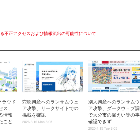
ける不正アクセスおよび情報流出の可能性について
クラウド
穴吹興産へのランサムウェ
別大興産へのランサムウ
セス、
ア攻撃、リークサイトでの
ア攻撃、ダークウェブ調
る情報
掲載を確認
で大分市の漏えい等の事
たこと
確認できず
2026.3.16 Mon 8:05
2025.4.15 Tue 8:05