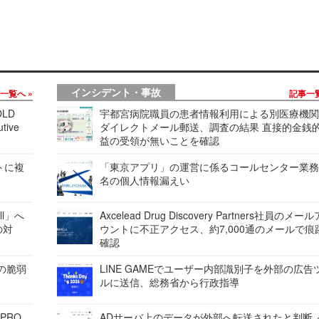
インシデント・事故
事一覧へ
記事一
LD
宇都宮病院職員の患者情報利用による別医療機
tive
ダイレクトメール郵送、調査の結果 直接的金銭
益の受領が無いことを確認
レートに複
「東京アプリ」の運営に係るコールセンター業務
名の個人情報漏えい
ell」へ
Axcelead Drug Discovery Partners社員のメー
の対
ウントに不正アクセス、約7,000通のメールで痕
確認
ンの脆弱
LINE GAMEでユーザー内部識別子を外部の広告
ルに送信、総務省から行政指導
 PRO
ADサーバ上のデータが外部へ転送されたと判断 