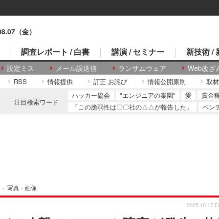
.08.07（金）
調査レポート / 白書
講演 / セミナー
新技術 /
設定ミス
メール誤送信
ランサムウェア
Web改ざ
RSS
情報提供
訂正 お詫び
情報公開原則
取材
ハッカー協会
"エンジニアの楽園"
愛
賞金
注目検索ワード
「この脆弱性は〇〇社の△△が報告した」
ペン
›
写真・画像
2025.10.17 Fr