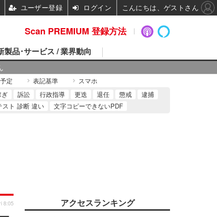
ユーザー登録
ログイン
こんにちは、ゲストさん
Scan PREMIUM 登録方法
 新製品･サービス / 業界動向
ん
予定
表記基準
スマホ
稼ぎ
訴訟
行政指導
更迭
退任
懲戒
逮捕
テスト 診断 違い
文字コピーできないPDF
アクセスランキング
i 8:05