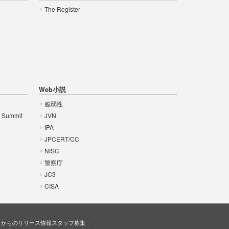
The Register
Web小説
脆弱性
t Summit
JVN
IPA
JPCERT/CC
NISC
警察庁
JC3
CISA
ドからのリリース情報
スタッフ募集