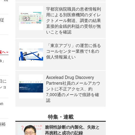
宇都宮病院職員の患者情報利
用による別医療機関のダイレ
の従
クトメール郵送、調査の結果
直接的金銭的利益の受領が無
いことを確認
「東京アプリ」の運営に係る
コールセンター業務で1名の
覧へ
個人情報漏えい
a」
Axcelead Drug Discovery
1日に
Partners社員のメールアカウ
ショ
ントに不正アクセス、約
7,000通のメールで痕跡を確
認
n
特集・連載
飼裕
脆弱性診断の内製化、失敗と
再挑戦と成功の記録