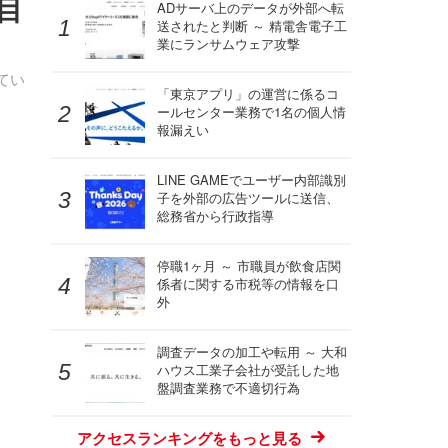
目
ADサーバ上のデータが外部へ転
送されたと判断 ～ 精電舎電子工
業にランサムウェア攻撃
てい
「東京アプリ」の運営に係るコ
ールセンター業務で1名の個人情
報漏えい
LINE GAMEでユーザー内部識別
子を外部の広告ツールに送信、
総務省から行政指導
停職1ヶ月 ～ 市職員が飲食店関
係者に関する市税等の情報を口
外
調査データの加工や転用 ～ 大和
ハウス工業子会社が受託した地
盤調査業務で不適切行為
アクセスランキングをもっと見る