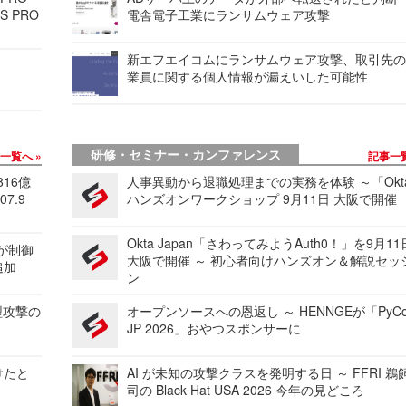
S PRO
電舎電子工業にランサムウェア攻撃
新エフエイコムにランサムウェア攻撃、取引先
業員に関する個人情報が漏えいした可能性
研修・セミナー・カンファレンス
事一覧へ
記事一
816億
人事異動から退職処理までの実務を体験 ～「Okt
7.9
ハンズオンワークショップ 9月11日 大阪で開催
Okta Japan「さわってみようAuth0！」を9月1
 が制御
大阪で開催 ～ 初心者向けハンズオン＆解説セッ
追加
ン
型攻撃の
オープンソースへの恩返し ～ HENNGEが「PyCo
JP 2026」おやつスポンサーに
けたと
AI が未知の攻撃クラスを発明する日 ～ FFRI 鵜
司の Black Hat USA 2026 今年の見どころ