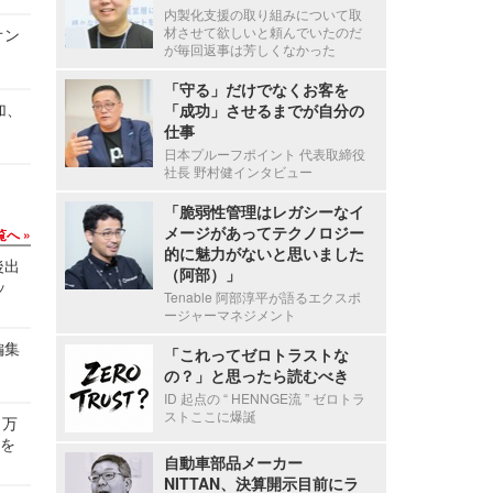
内製化支援の取り組みについて取
材させて欲しいと頼んでいたのだ
オン
が毎回返事は芳しくなかった
「守る」だけでなくお客を
加、
「成功」させるまでが自分の
仕事
日本プルーフポイント 代表取締役
社長 野村健インタビュー
「脆弱性管理はレガシーなイ
メージがあってテクノロジー
覧へ
的に魅力がないと思いました
後出
（阿部）」
ッ
Tenable 阿部淳平が語るエクスポ
ージャーマネジメント
編集
「これってゼロトラストな
の？」と思ったら読むべき
ID 起点の “ HENNGE流 ” ゼロトラ
ストここに爆誕
 万
せを
自動車部品メーカー
NITTAN、決算開示目前にラ