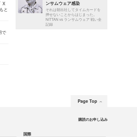
ンサムウェア感染
 X
かもと
それは朝出社してタイムカードを
押せないことからはじまった。
件
NITTAN vs ランサムウェア 戦い全
記録
用で
Page Top
購読のお申し込み
国際