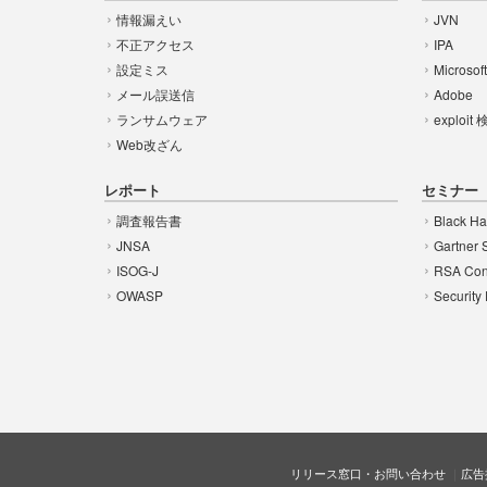
情報漏えい
JVN
不正アクセス
IPA
設定ミス
Microsof
メール誤送信
Adobe
ランサムウェア
exploit
Web改ざん
レポート
セミナー
調査報告書
Black Ha
JNSA
Gartner 
ISOG-J
RSA Con
OWASP
Security
リリース窓口・お問い合わせ
広告