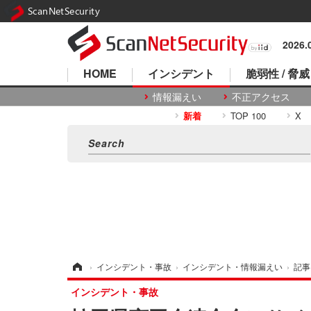
ScanNetSecurity
2026
HOME
インシデント
脆弱性 / 脅威
情報漏えい
不正アクセス
新着
TOP 100
X
ホーム
›
インシデント・事故
›
インシデント・情報漏えい
›
記事
インシデント・事故