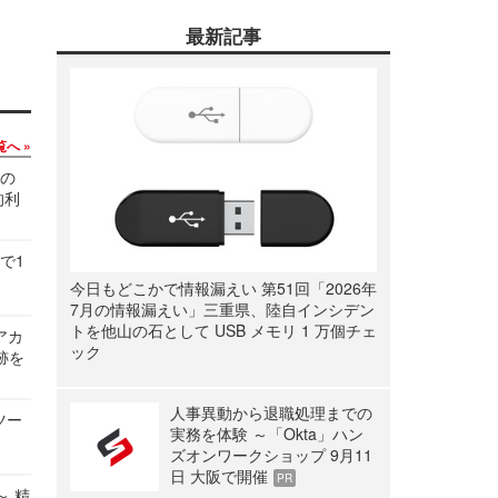
最新記事
覧へ
関の
的利
で1
今日もどこかで情報漏えい 第51回「2026年
7月の情報漏えい」三重県、陸自インシデン
トを他山の石として USB メモリ 1 万個チェ
ルアカ
ック
跡を
人事異動から退職処理までの
ツー
実務を体験 ～「Okta」ハン
ズオンワークショップ 9月11
日 大阪で開催
PR
～ 精