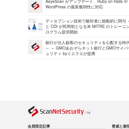
AeyeScan がアップデート、Ruby on Rails や
WordPress の最新脆弱性に対応
ディセプション技術で敵対者に能動的に関与 ～
と CDI が民間初となる米 MITRE のトレーニ
ログラム提供開始
銀行が法人顧客のセキュリティを心配する時
～ ～ GMOあおぞらネット銀行とGMOサイ
ュリティ byイエラエが提携
会員限定記事
脅威と脆