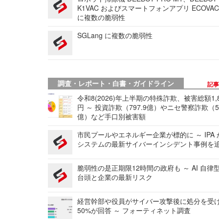
K1VAC およびスマートフォンアプリ ECOVAC
に複数の脆弱性
SGLang に複数の脆弱性
調査・レポート・白書・ガイドライン
記
令和8(2026)年上半期の特殊詐欺、被害総額1,
円 ～ 投資詐欺（797.9億）やニセ警察詐欺（50
億）など手口別被害額
市民プールやエネルギー企業が標的に ～ IPA
システムの最新サイバーインシデント事例を
脆弱性の是正期限12時間の政府も ～ AI 自律
台頭と企業の最新リスク
経営幹部や役員がサイバー攻撃後に処分を受
50%が回答 ～ フォーティネット調査