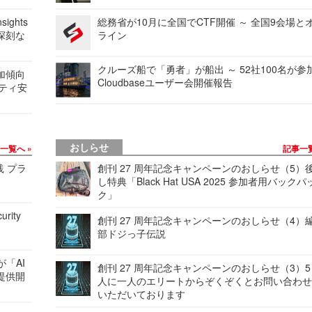
ights
総務省が10月に全国でCTF開催 ～ 全国9会場と
深刻な
ライン
クルーズ船で「勇者」が船出 ～ 52社100名が参
加傾向
Cloudbaseユーザー会開催報告
リティ安
おしらせ
事一覧へ
記事一
践 プラ
創刊 27 周年記念キャンペーンのおしらせ（5）
し特典「Black Hat USA 2025 参加者用バックパ
ク」
urity
創刊 27 周年記念キャンペーンのおしらせ（4）
部ドジっ子伝説
が「AI
創刊 27 周年記念キャンペーンのおしらせ（3）5
提供開
人に一人のエリートからぞくぞくとお問い合わ
いただいております