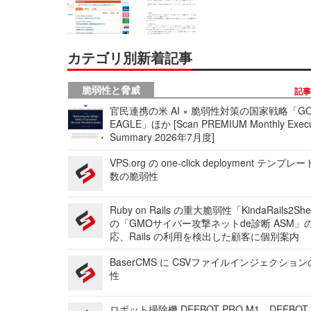
カテゴリ別新着記事
脆弱性と脅威
記
官民連携の米 AI × 脆弱性対策の国家戦略「GO
EAGLE」ほか [Scan PREMIUM Monthly Execu
Summary 2026年7月度]
VPS.org の one-click deployment テンプ
数の脆弱性
Ruby on Rails の重大脆弱性「KindaRails2Sh
の「GMOサイバー攻撃ネットde診断 ASM」
応、Rails の利用を検出した顧客に個別案内
BaserCMS に CSVファイルインジェクショ
性
ロボット掃除機 DEEBOT PRO M1、DEEBOT