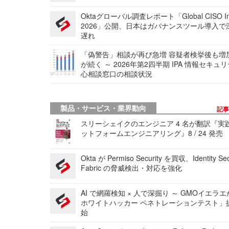
Oktaグローバル調査レポート「Global CISO Ins
2026」公開、日本はガバナンスツール導入で
遅れ
「偽警告」相談が再び急増 容疑者検挙後も増
が続く ～ 2026年第2四半期 IPA 情報セキュ
心相談窓口の相談状況
製品・サービス・業界動向
記
スリーシェイクのエンジニア 4 名が翻訳『実
ットフォームエンジニアリング』8 / 24 発売
Okta が Permiso Security を買収、Identity Sec
Fabric の脅威検出・対応を強化
AI で網羅検知 × 人で深掘り ～ GMOイエラエ
ホワイトハッカー ペネトレーションテスト」
始