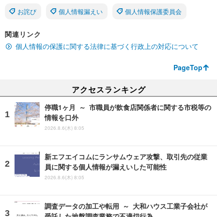
お詫び
個人情報漏えい
個人情報保護委員会
関連リンク
個人情報の保護に関する法律に基づく行政上の対応について
PageTop
アクセスランキング
停職1ヶ月 ～ 市職員が飲食店関係者に関する市税等の
情報を口外
2026.8.6(木) 8:05
新エフエイコムにランサムウェア攻撃、取引先の従業
員に関する個人情報が漏えいした可能性
2026.8.6(木) 8:05
調査データの加工や転用 ～ 大和ハウス工業子会社が
受託した地盤調査業務で不適切行為