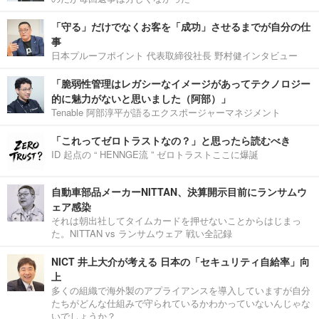
「守る」だけでなくお客を「成功」させるまでが自分の仕
事
日本プルーフポイント 代表取締役社長 野村健インタビュー
「脆弱性管理はレガシーなイメージがあってテクノロジー
的に魅力がないと思いました（阿部）」
Tenable 阿部淳平が語るエクスポージャーマネジメント
「これってゼロトラストなの？」と思ったら読むべき
ID 起点の “ HENNGE流 ” ゼロトラストここに爆誕
自動車部品メーカーNITTAN、決算開示目前にランサムウ
ェア感染
それは朝出社してタイムカードを押せないことからはじまっ
た。NITTAN vs ランサムウェア 戦い全記録
NICT 井上大介が考える 日本の「セキュリティ自給率」向
上
多くの組織で海外製のアプライアンスを導入していますが自分
たちがどんな仕組みで守られているかわかっていないんじゃな
いでしょうか？