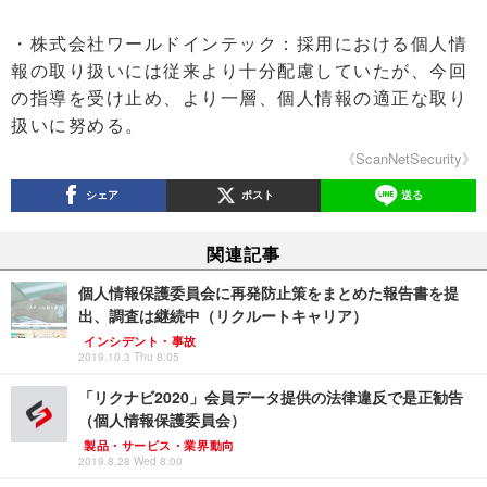
・株式会社ワールドインテック：採用における個人情
報の取り扱いには従来より十分配慮していたが、今回
の指導を受け止め、より一層、個人情報の適正な取り
扱いに努める。
《ScanNetSecurity》
シェア
ポスト
送る
関連記事
個人情報保護委員会に再発防止策をまとめた報告書を提
出、調査は継続中（リクルートキャリア）
インシデント・事故
2019.10.3 Thu 8:05
「リクナビ2020」会員データ提供の法律違反で是正勧告
（個人情報保護委員会）
製品・サービス・業界動向
2019.8.28 Wed 8:00