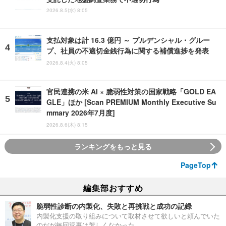
2026.8.5(水) 8:05
支払対象は計 16.3 億円 ～ プルデンシャル・グルー
プ、社員の不適切金銭行為に関する補償進捗を発表
2026.8.4(火) 8:05
官民連携の米 AI × 脆弱性対策の国家戦略「GOLD EA
GLE」ほか [Scan PREMIUM Monthly Executive Su
mmary 2026年7月度]
2026.8.6(木) 8:15
ランキングをもっと見る
PageTop
編集部おすすめ
脆弱性診断の内製化、失敗と再挑戦と成功の記録
内製化支援の取り組みについて取材させて欲しいと頼んでいた
のだが毎回返事は芳しくなかった