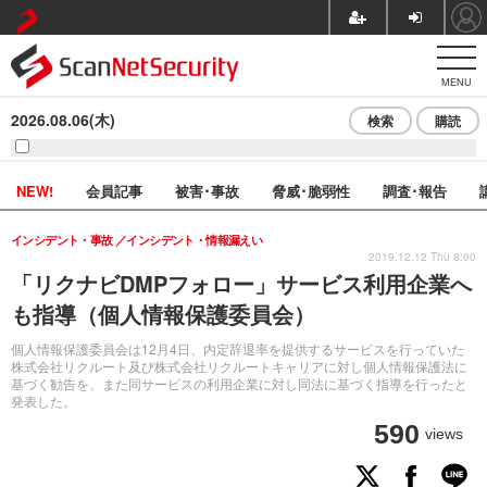
MENU
2026.08.06(木)
検索
購読
NEW!
会員記事
被害･事故
脅威･脆弱性
調査･報告
インシデント・事故
インシデント・情報漏えい
2019.12.12 Thu 8:00
「リクナビDMPフォロー」サービス利用企業へ
も指導（個人情報保護委員会）
個人情報保護委員会は12月4日、内定辞退率を提供するサービスを行っていた
株式会社リクルート及び株式会社リクルートキャリアに対し個人情報保護法に
基づく勧告を、また同サービスの利用企業に対し同法に基づく指導を行ったと
発表した。
590
views