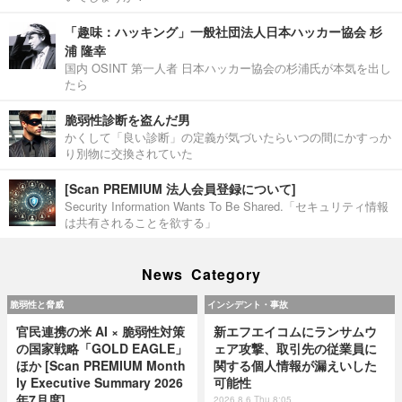
「趣味：ハッキング」一般社団法人日本ハッカー協会 杉
浦 隆幸
国内 OSINT 第一人者 日本ハッカー協会の杉浦氏が本気を出し
たら
脆弱性診断を盗んだ男
かくして「良い診断」の定義が気づいたらいつの間にかすっか
り別物に交換されていた
[Scan PREMIUM 法人会員登録について]
Security Information Wants To Be Shared.「セキュリティ情報
は共有されることを欲する」
News Category
脆弱性と脅威
インシデント・事故
官民連携の米 AI × 脆弱性対策
新エフエイコムにランサムウ
の国家戦略「GOLD EAGLE」
ェア攻撃、取引先の従業員に
ほか [Scan PREMIUM Month
関する個人情報が漏えいした
ly Executive Summary 2026
可能性
年7月度]
2026.8.6 Thu 8:05