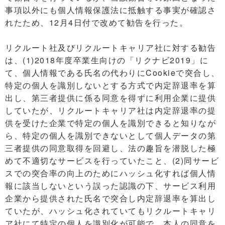
事項以外にも個人情報保護法に抵触する事実が確認さ
れたため、12月4日付で改めて勧告を行った。
リクルート社及びリクルートキャリア社に対する勧告
は、(1)2018年度卒業生向けの「リクナビ2019」に
て、個人情報である氏名の代わりにCookieで突合し、
特定の個人を識別しないとする方式で内定辞退率を算
出し、第三者提供に係る同意を得ずに利用企業に提供
していたが、リクルートキャリア社は内定辞退率の提
供を受けた企業で特定の個人を識別できると知りなが
ら、特定の個人を識別できないとして個人データの第
三者提供の同意取得を回避し、法の趣旨を潜脱した極
めて不適切なサービスを行っていたこと、(2)同サービ
スでの突合率の向上のためにハッシュ化すれば個人情
報に該当しないという誤った認識の下、サービス利用
企業から提供された氏名で突合し内定辞退率を算出し
ていたが、ハッシュ化されていてもリクルートキャリ
ア社にて特定の個人を識別化が可能で、本人の同意を