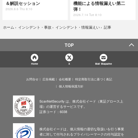
＆解説セッション
機能による情報漏えい第二
弾！
2026.8.6 Thu 8:10
2026.7.14 Tue 8:10
記事
ホーム
›
インシデント・事故
›
インシデント・情報漏えい
›
TOP
Home
X
Mail Magazine
お問合せ
広告掲載
会社概要
特定商取引法に基づく表記
個人情報保護方針
ScanNetSecurity は、株式会社イード（東証グロース上
場）の運営するサービスです。
証券コード：6038
株式会社イードは、個人情報の適切な取扱いを行う事業
者に対して付与されるプライバシーマークの付与認定を