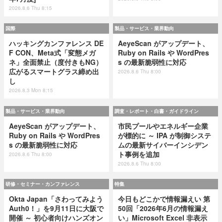
2026.8.6 Thu 8:15
国際
製品・サービス・業界動向
ハッキングカンファレンス DE
AeyeScan がアップデート、
F CON、Meta式「変態メガ
Ruby on Rails や WordPres
ネ」全面禁止（度付きもNG）
s の最新脆弱性に対応
広がるスマートグラス締め出
2026.8.6 Thu 8:00
し
2026.8.3 Mon 8:15
製品・サービス・業界動向
調査・レポート・白書・ガイドライン
AeyeScan がアップデート、
市民プールやエネルギー企業
Ruby on Rails や WordPres
が標的に ～ IPA が制御システ
s の最新脆弱性に対応
ムの最新サイバーインシデン
ト事例を追加
2026.8.6 Thu 8:00
2026.8.6 Thu 8:00
研修・セミナー・カンファレンス
特集
Okta Japan「さわってみよう
今日もどこかで情報漏えい 第
Auth0！」を9月11日に大阪で
50回「2026年6月の情報漏え
開催 ～ 初心者向けハンズオン
い」Microsoft Excel 非表示