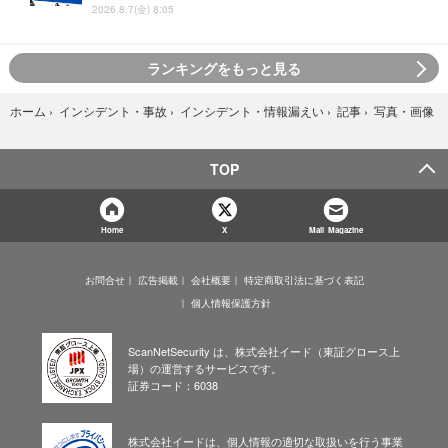
2026.8.7(金) 8:05
ランキングをもっと見る
写真・画像
ホーム
›
インシデント・事故
›
インシデント・情報漏えい
›
記事
›
TOP
Home
X
Mail Magazine
お問合せ
広告掲載
会社概要
特定商取引法に基づく表記
個人情報保護方針
ScanNetSecurity は、株式会社イード（東証グロース上
場）の運営するサービスです。
証券コード：6038
株式会社イードは、個人情報の適切な取扱いを行う事業