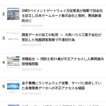
GMOペイメントゲートウェイ元従業員が無断で別会社
を設立し日本ゲームカード株式会社と契約、懲戒解雇
処分に
2026.7.31(金) 8:05
調査データの加工や転用 ～ 大和ハウス工業子会社が
受託した地盤調査業務で不適切行為
2026.8.5(水) 8:05
停職処分 ～ 消防士長31歳が不正アクセスし人事関連内
部情報閲覧
2026.8.3(月) 8:05
金子農機にランサムウェア攻撃、サーバに保存してい
た各種業務データへの不正アクセスを確認
2026.8.3(月) 8:05