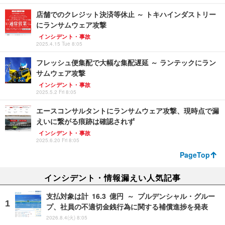
店舗でのクレジット決済等休止 ～ トキハインダストリー
にランサムウェア攻撃
インシデント・事故
2025.4.15 Tue 8:05
フレッシュ便集配で大幅な集配遅延 ～ ランテックにラン
サムウェア攻撃
インシデント・事故
2025.5.2 Fri 8:05
エースコンサルタントにランサムウェア攻撃、現時点で漏
えいに繋がる痕跡は確認されず
インシデント・事故
2025.6.20 Fri 8:05
PageTop
インシデント・情報漏えい人気記事
支払対象は計 16.3 億円 ～ プルデンシャル・グルー
プ、社員の不適切金銭行為に関する補償進捗を発表
2026.8.4(火) 8:05