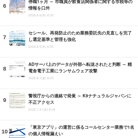
停職1ヶ月 ～ 市職員が飲食店関係者に関する市税等の
情報を口外
2026.8.6(木) 8:05
セシール、再発防止のため業務委託先の見直しを完了
し選定基準と管理も強化
2026.8.5(水) 8:05
ADサーバ上のデータが外部へ転送されたと判断 ～ 精
電舎電子工業にランサムウェア攻撃
2026.8.7(金) 8:05
警視庁からの連絡で発覚 ～ K9ナチュラルジャパンに
不正アクセス
2026.7.31(金) 8:05
「東京アプリ」の運営に係るコールセンター業務で1名
の個人情報漏えい