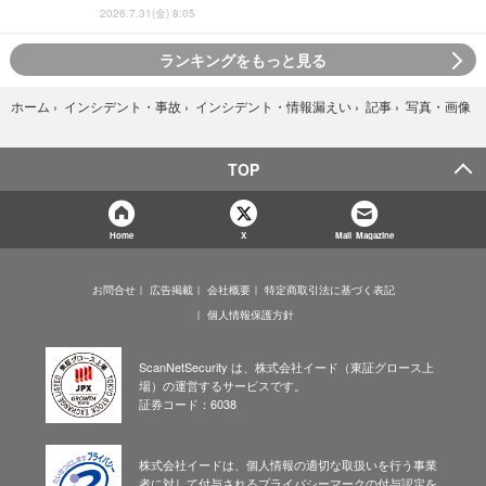
2026.7.31(金) 8:05
ランキングをもっと見る
写真・画像
ホーム
›
インシデント・事故
›
インシデント・情報漏えい
›
記事
›
TOP
Home
X
Mail Magazine
お問合せ
広告掲載
会社概要
特定商取引法に基づく表記
個人情報保護方針
ScanNetSecurity は、株式会社イード（東証グロース上
場）の運営するサービスです。
証券コード：6038
株式会社イードは、個人情報の適切な取扱いを行う事業
者に対して付与されるプライバシーマークの付与認定を