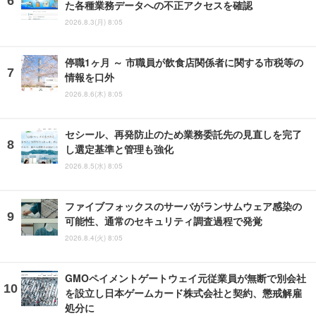
た各種業務データへの不正アクセスを確認
2026.8.3(月) 8:05
停職1ヶ月 ～ 市職員が飲食店関係者に関する市税等の
情報を口外
2026.8.6(木) 8:05
セシール、再発防止のため業務委託先の見直しを完了
し選定基準と管理も強化
2026.8.5(水) 8:05
ファイブフォックスのサーバがランサムウェア感染の
可能性、通常のセキュリティ調査過程で発覚
2026.8.4(火) 8:05
GMOペイメントゲートウェイ元従業員が無断で別会社
を設立し日本ゲームカード株式会社と契約、懲戒解雇
処分に