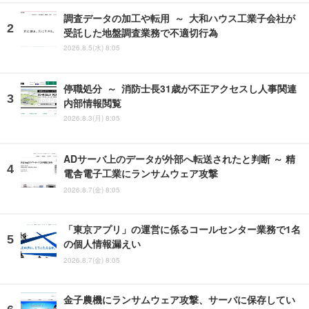
調査データの加工や転用 ～ 大和ハウス工業子会社が
受託した地盤調査業務で不適切行為
2026.8.5(水) 8:05
停職処分 ～ 消防士長31歳が不正アクセスし人事関連
内部情報閲覧
2026.8.3(月) 8:05
ADサーバ上のデータが外部へ転送されたと判断 ～ 精
電舎電子工業にランサムウェア攻撃
2026.8.7(金) 8:05
「東京アプリ」の運営に係るコールセンター業務で1名
の個人情報漏えい
2026.8.7(金) 8:05
金子農機にランサムウェア攻撃、サーバに保存してい