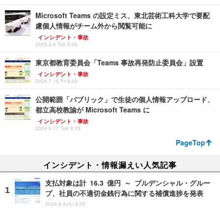
Microsoft Teams の設定ミス、東北芸術工科大学で要配
慮個人情報がチーム外から閲覧可能に
インシデント・事故
2025.2.4 Tue 8:05
東京都教育委員会「Teams 事故再発防止委員会」設置
インシデント・事故
2024.7.19 Fri 8:05
公開範囲「パブリック」で生徒の個人情報アップロード、
都立高校教諭が Microsoft Teams に
インシデント・事故
2024.6.11 Tue 8:05
PageTop
インシデント・情報漏えい人気記事
支払対象は計 16.3 億円 ～ プルデンシャル・グルー
プ、社員の不適切金銭行為に関する補償進捗を発表
2026.8.4(火) 8:05