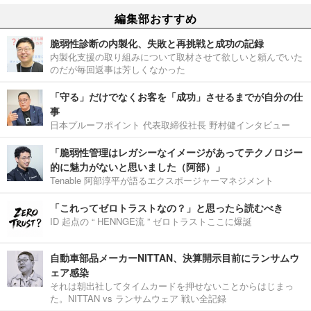
編集部おすすめ
脆弱性診断の内製化、失敗と再挑戦と成功の記録
内製化支援の取り組みについて取材させて欲しいと頼んでいた
のだが毎回返事は芳しくなかった
「守る」だけでなくお客を「成功」させるまでが自分の仕
事
日本プルーフポイント 代表取締役社長 野村健インタビュー
「脆弱性管理はレガシーなイメージがあってテクノロジー
的に魅力がないと思いました（阿部）」
Tenable 阿部淳平が語るエクスポージャーマネジメント
「これってゼロトラストなの？」と思ったら読むべき
ID 起点の “ HENNGE流 ” ゼロトラストここに爆誕
自動車部品メーカーNITTAN、決算開示目前にランサムウ
ェア感染
それは朝出社してタイムカードを押せないことからはじまっ
た。NITTAN vs ランサムウェア 戦い全記録