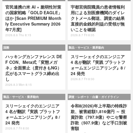
官民連携の米 AI × 脆弱性対策
宇都宮病院職員の患者情報利
の国家戦略「GOLD EAGLE」
用による別医療機関のダイレ
ほか [Scan PREMIUM Month
クトメール郵送、調査の結果
ly Executive Summary 2026
直接的金銭的利益の受領が無
年7月度]
いことを確認
2026.8.6 Thu 8:15
2026.8.7 Fri 8:05
国際
製品・サービス・業界動向
ハッキングカンファレンス DE
スリーシェイクのエンジニア
F CON、Meta式「変態メガ
4 名が翻訳『実践 プラットフ
ネ」全面禁止（度付きもNG）
ォームエンジニアリング』8 /
広がるスマートグラス締め出
24 発売
し
2026.8.7 Fri 8:00
2026.8.3 Mon 8:15
製品・サービス・業界動向
調査・レポート・白書・ガイドライン
スリーシェイクのエンジニア
令和8(2026)年上半期の特殊詐
4 名が翻訳『実践 プラットフ
欺、被害総額1,816億円 ～ 投
ォームエンジニアリング』8 /
資詐欺（797.9億）やニセ警察
24 発売
詐欺（507.9億）など手口別被
害額
2026.8.7 Fri 8:00