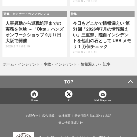
2026.8.7 Fri 8:00
研修・セミナー・カンファレンス
特集
人事異動から退職処理までの
今日もどこかで情報漏えい 第
実務を体験 ～「Okta」ハンズ
51回「2026年7月の情報漏え
オンワークショップ 9月11日
い」三重県、陸自インシデン
大阪で開催
トを他山の石として USB メモ
リ 1 万個チェック
2026.8.7 Fri 8:10
2026.8.7 Fri 8:15
記事
ホーム
›
インシデント・事故
›
インシデント・情報漏えい
›
TOP
Home
X
Mail Magazine
お問合せ
広告掲載
会社概要
特定商取引法に基づく表記
個人情報保護方針