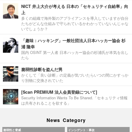
NICT 井上大介が考える 日本の「セキュリティ自給率」向
上
多くの組織で海外製のアプライアンスを導入していますが自分
たちがどんな仕組みで守られているかわかっていないんじゃな
いでしょうか？
「趣味：ハッキング」一般社団法人日本ハッカー協会 杉
浦 隆幸
国内 OSINT 第一人者 日本ハッカー協会の杉浦氏が本気を出し
たら
脆弱性診断を盗んだ男
かくして「良い診断」の定義が気づいたらいつの間にかすっか
り別物に交換されていた
[Scan PREMIUM 法人会員登録について]
Security Information Wants To Be Shared.「セキュリティ情報
は共有されることを欲する」
News Category
脆弱性と脅威
インシデント・事故