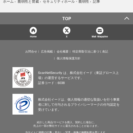
記事
ホーム
›
脆弱性と脅威
›
セキュリティホール・脆弱性
›
TOP
Home
X
Mail Magazine
お問合せ
広告掲載
会社概要
特定商取引法に基づく表記
個人情報保護方針
ScanNetSecurity は、株式会社イード（東証グロース上
場）の運営するサービスです。
証券コード：6038
株式会社イードは、個人情報の適切な取扱いを行う事業
者に対して付与されるプライバシーマークの付与認定を
受けています。
紹介した商品/サービスを購入、契約した場合に、
売上の一部が弊社サイトに還元されることがあります。
当サイトに掲載の記事・見出し・写真・画像の無断転載を禁じます。