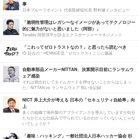
事
日本プルーフポイント 代表取締役社長 野村健インタビュー
「脆弱性管理はレガシーなイメージがあってテクノロジー
的に魅力がないと思いました（阿部）」
Tenable 阿部淳平が語るエクスポージャーマネジメント
「これってゼロトラストなの？」と思ったら読むべき
ID 起点の “ HENNGE流 ” ゼロトラストここに爆誕
自動車部品メーカーNITTAN、決算開示目前にランサムウ
ェア感染
それは朝出社してタイムカードを押せないことからはじまっ
た。NITTAN vs ランサムウェア 戦い全記録
NICT 井上大介が考える 日本の「セキュリティ自給率」向
上
多くの組織で海外製のアプライアンスを導入していますが自分
たちがどんな仕組みで守られているかわかっていないんじゃな
いでしょうか？
「趣味：ハッキング」一般社団法人日本ハッカー協会 杉