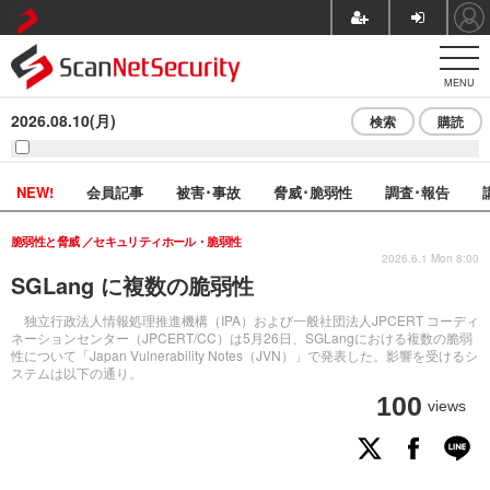
MENU
2026.08.10(月)
検索
購読
NEW!
会員記事
被害･事故
脅威･脆弱性
調査･報告
脆弱性と脅威
セキュリティホール・脆弱性
2026.6.1 Mon 8:00
SGLang に複数の脆弱性
独立行政法人情報処理推進機構（IPA）および一般社団法人JPCERT コーディ
ネーションセンター（JPCERT/CC）は5月26日、SGLangにおける複数の脆弱
性について「Japan Vulnerability Notes（JVN）」で発表した。影響を受けるシ
ステムは以下の通り。
100
views