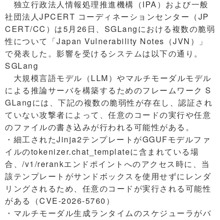
独立行政法人情報処理推進機構（IPA）および一般
社団法人JPCERT コーディネーションセンター（JP
CERT/CC）は5月26日、SGLangにおける複数の脆弱
性について「Japan Vulnerability Notes（JVN）」
で発表した。影響を受けるシステムは以下の通り。
SGLang
大規模言語モデル（LLM）やマルチモーダルモデル
による推論サーバを構築するためのフレームワーク S
GLangには、下記の複数の脆弱性が存在し、認証され
ていない攻撃者によって、任意のコードの実行や任意
のファイルの書き込みが行われる可能性がある。
・細工されたJinja2テンプレートがGGUFモデルファ
イルのtokenizer.chat_templateに含まれている場
合、/v1/rerankエンドポイントへのアクセス時に、当
該テンプレートがサンドボックスを使用せずにレンダ
リングされるため、任意のコードが実行される可能性
がある（CVE-2026-5760）
・マルチモーダル生成ランタイムのスケジューラがバ