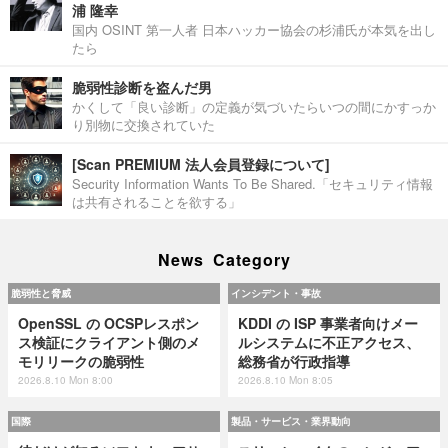
浦 隆幸
国内 OSINT 第一人者 日本ハッカー協会の杉浦氏が本気を出し
たら
脆弱性診断を盗んだ男
かくして「良い診断」の定義が気づいたらいつの間にかすっか
り別物に交換されていた
[Scan PREMIUM 法人会員登録について]
Security Information Wants To Be Shared.「セキュリティ情報
は共有されることを欲する」
News Category
脆弱性と脅威
インシデント・事故
OpenSSL の OCSPレスポン
KDDI の ISP 事業者向けメー
ス検証にクライアント側のメ
ルシステムに不正アクセス、
モリリークの脆弱性
総務省が行政指導
2026.8.10 Mon 8:00
2026.8.10 Mon 8:05
国際
製品・サービス・業界動向