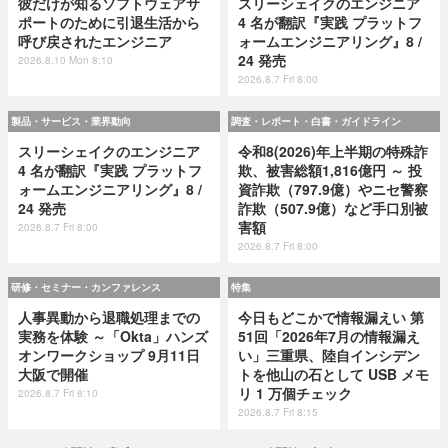
彼だけが知るソフトウェアサ
スリーシェイクのエンジニア
ポートのために引退生活から
4 名が翻訳『実践 プラットフ
呼び戻されたエンジニア
ォームエンジニアリング』8 /
24 発売
2026.8.10 Mon 8:10
2026.8.7 Fri 8:00
製品・サービス・業界動向
調査・レポート・白書・ガイドライン
スリーシェイクのエンジニア
令和8(2026)年上半期の特殊詐
4 名が翻訳『実践 プラットフ
欺、被害総額1,816億円 ～ 投
ォームエンジニアリング』8 /
資詐欺（797.9億）やニセ警察
24 発売
詐欺（507.9億）など手口別被
害額
2026.8.7 Fri 8:00
2026.8.7 Fri 8:00
研修・セミナー・カンファレンス
特集
人事異動から退職処理までの
今日もどこかで情報漏えい 第
実務を体験 ～「Okta」ハンズ
51回「2026年7月の情報漏え
オンワークショップ 9月11日
い」三重県、陸自インシデン
大阪で開催
トを他山の石として USB メモ
リ 1 万個チェック
2026.8.7 Fri 8:10
2026.8.7 Fri 8:15