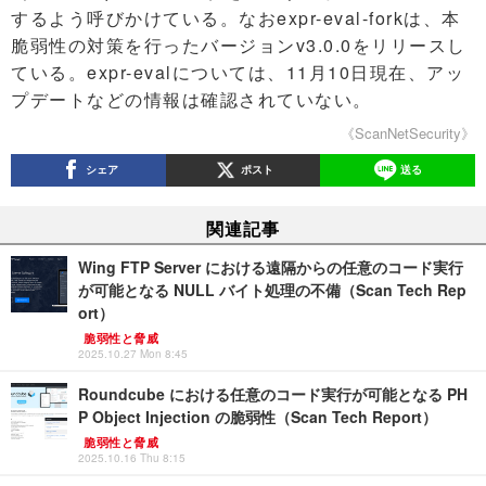
するよう呼びかけている。なおexpr-eval-forkは、本
脆弱性の対策を行ったバージョンv3.0.0をリリースし
ている。expr-evalについては、11月10日現在、アッ
プデートなどの情報は確認されていない。
《ScanNetSecurity》
シェア
ポスト
送る
関連記事
Wing FTP Server における遠隔からの任意のコード実行
が可能となる NULL バイト処理の不備（Scan Tech Rep
ort）
脆弱性と脅威
2025.10.27 Mon 8:45
Roundcube における任意のコード実行が可能となる PH
P Object Injection の脆弱性（Scan Tech Report）
脆弱性と脅威
2025.10.16 Thu 8:15