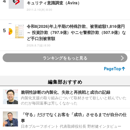
キュリティ意識調査（Avira）
2011.2.10(木) 8:00
令和8(2026)年上半期の特殊詐欺、被害総額1,816億円
～ 投資詐欺（797.9億）やニセ警察詐欺（507.9億）な
ど手口別被害額
2026.8.7(金) 8:00
ランキングをもっと見る
PageTop
編集部おすすめ
脆弱性診断の内製化、失敗と再挑戦と成功の記録
内製化支援の取り組みについて取材させて欲しいと頼んでいた
のだが毎回返事は芳しくなかった
「守る」だけでなくお客を「成功」させるまでが自分の仕
事
日本プルーフポイント 代表取締役社長 野村健インタビュー