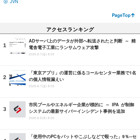
JVN
PageTop
アクセスランキング
ADサーバ上のデータが外部へ転送されたと判断 ～ 精
電舎電子工業にランサムウェア攻撃
2026.8.7(金) 8:05
「東京アプリ」の運営に係るコールセンター業務で1名
の個人情報漏えい
2026.8.7(金) 8:05
市民プールやエネルギー企業が標的に ～ IPA が制御
システムの最新サイバーインシデント事例を追加
2026.8.6(木) 8:00
「使用中のPCをバットやこぶしなどで殴った」9％--セ