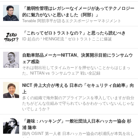
「脆弱性管理はレガシーなイメージがあってテクノロジー
的に魅力がないと思いました（阿部）」
Tenable 阿部淳平が語るエクスポージャーマネジメント
「これってゼロトラストなの？」と思ったら読むべき
ID 起点の “ HENNGE流 ” ゼロトラストここに爆誕
自動車部品メーカーNITTAN、決算開示目前にランサムウ
ェア感染
それは朝出社してタイムカードを押せないことからはじまっ
た。NITTAN vs ランサムウェア 戦い全記録
NICT 井上大介が考える 日本の「セキュリティ自給率」向
上
多くの組織で海外製のアプライアンスを導入していますが自分
たちがどんな仕組みで守られているかわかっていないんじゃな
いでしょうか？
「趣味：ハッキング」一般社団法人日本ハッカー協会 杉
浦 隆幸
国内 OSINT 第一人者 日本ハッカー協会の杉浦氏が本気を出し