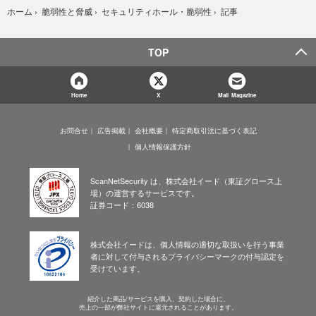
記事
ホーム
›
脆弱性と脅威
›
セキュリティホール・脆弱性
›
TOP
Home
X
Mail Magazine
お問合せ
広告掲載
会社概要
特定商取引法に基づく表記
個人情報保護方針
ScanNetSecurity は、株式会社イード（東証グロース上
場）の運営するサービスです。
証券コード：6038
株式会社イードは、個人情報の適切な取扱いを行う事業
者に対して付与されるプライバシーマークの付与認定を
受けています。
紹介した商品/サービスを購入、契約した場合に、
売上の一部が弊社サイトに還元されることがあります。