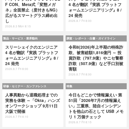
F CON、Meta式「変態メガ
4 名が翻訳『実践 プラットフ
ネ」全面禁止（度付きもNG）
ォームエンジニアリング』8 /
広がるスマートグラス締め出
24 発売
し
2026.8.7 Fri 8:00
2026.8.3 Mon 8:15
製品・サービス・業界動向
調査・レポート・白書・ガイドライン
スリーシェイクのエンジニア
令和8(2026)年上半期の特殊詐
4 名が翻訳『実践 プラットフ
欺、被害総額1,816億円 ～ 投
ォームエンジニアリング』8 /
資詐欺（797.9億）やニセ警察
24 発売
詐欺（507.9億）など手口別被
害額
2026.8.7 Fri 8:00
2026.8.7 Fri 8:00
研修・セミナー・カンファレンス
特集
人事異動から退職処理までの
今日もどこかで情報漏えい 第
実務を体験 ～「Okta」ハンズ
51回「2026年7月の情報漏え
オンワークショップ 9月11日
い」三重県、陸自インシデン
大阪で開催
トを他山の石として USB メモ
リ 1 万個チェック
2026.8.7 Fri 8:10
2026.8.7 Fri 8:15