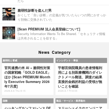
たら
脆弱性診断を盗んだ男
かくして「良い診断」の定義が気づいたらいつの間にかすっか
り別物に交換されていた
[Scan PREMIUM 法人会員登録について]
Security Information Wants To Be Shared.「セキュリティ情報
は共有されることを欲する」
News Category
脆弱性と脅威
インシデント・事故
官民連携の米 AI × 脆弱性対策
宇都宮病院職員の患者情報利
の国家戦略「GOLD EAGLE」
用による別医療機関のダイレ
ほか [Scan PREMIUM Month
クトメール郵送、調査の結果
ly Executive Summary 2026
直接的金銭的利益の受領が無
年7月度]
いことを確認
2026.8.6 Thu 8:15
2026.8.7 Fri 8:05
国際
製品・サービス・業界動向
ハッキングカンファレンス DE
スリーシェイクのエンジニア