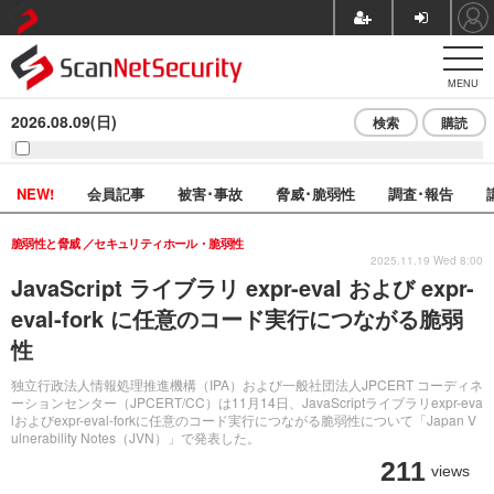
MENU
2026.08.09(日)
検索
購読
NEW!
会員記事
被害･事故
脅威･脆弱性
調査･報告
脆弱性と脅威
セキュリティホール・脆弱性
2025.11.19 Wed 8:00
JavaScript ライブラリ expr-eval および expr-
eval-fork に任意のコード実行につながる脆弱
性
独立行政法人情報処理推進機構（IPA）および一般社団法人JPCERT コーディネ
ーションセンター（JPCERT/CC）は11月14日、JavaScriptライブラリexpr-eva
lおよびexpr-eval-forkに任意のコード実行につながる脆弱性について「Japan V
ulnerability Notes（JVN）」で発表した。
211
views