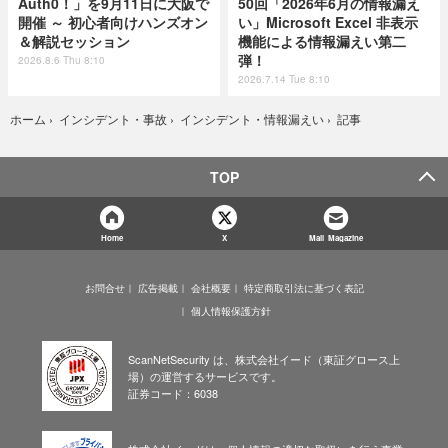
Auth0！」を9月11日に大阪で
50回「2026年6月の情報漏え
開催 ～ 初心者向けハンズオン
い」Microsoft Excel 非表示
＆解説セッション
機能による情報漏えい第二
弾！
2026.8.6 Thu 8:10
2026.7.14 Tue 8:10
記事
ホーム
›
インシデント・事故
›
インシデント・情報漏えい
›
TOP
Home
X
Mail Magazine
お問合せ
広告掲載
会社概要
特定商取引法に基づく表記
個人情報保護方針
ScanNetSecurity は、株式会社イード（東証グロース上
場）の運営するサービスです。
証券コード：6038