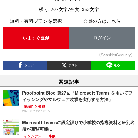
残り: 707文字/全文: 852文字
無料・有料プランを選択
会員の方はこちら
いますぐ登録
ログイン
《ScanNetSecurity》
シェア
ポスト
送る
関連記事
Proofpoint Blog 第27回「Microsoft Teams を用いてフ
ィッシングやマルウェア攻撃を実行する方法」
脆弱性と脅威
2023.8.2 Wed 8:15
Microsoft Teamsの設定誤りで小学校の指導資料と班別名
簿が閲覧可能に
インシデント・事故