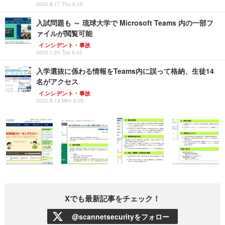
2023.8.17 Thu 8:05
入試問題も ～ 琉球大学で Microsoft Teams 内の一部フ
ァイルが閲覧可能
インシデント・事故
2023.1.24 Tue 8:05
入学選抜に係わる情報をTeams内に誤って格納、生徒14
名がアクセス
インシデント・事故
2022.8.15 Mon 8:05
Xでも最新記事をチェック！
@scannetsecurityをフォロー