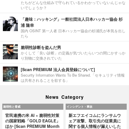
たちがどんな仕組みで守られているかわかっていないんじゃな
いでしょうか？
「趣味：ハッキング」一般社団法人日本ハッカー協会 杉
浦 隆幸
国内 OSINT 第一人者 日本ハッカー協会の杉浦氏が本気を出し
たら
脆弱性診断を盗んだ男
かくして「良い診断」の定義が気づいたらいつの間にかすっか
り別物に交換されていた
[Scan PREMIUM 法人会員登録について]
Security Information Wants To Be Shared.「セキュリティ情報
は共有されることを欲する」
News Category
脆弱性と脅威
インシデント・事故
官民連携の米 AI × 脆弱性対策
新エフエイコムにランサムウ
の国家戦略「GOLD EAGLE」
ェア攻撃、取引先の従業員に
ほか [Scan PREMIUM Month
関する個人情報が漏えいした