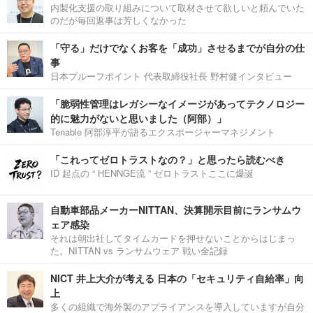
内製化支援の取り組みについて取材させて欲しいと頼んでいた
のだが毎回返事は芳しくなかった
「守る」だけでなくお客を「成功」させるまでが自分の仕
事
日本プルーフポイント 代表取締役社長 野村健インタビュー
「脆弱性管理はレガシーなイメージがあってテクノロジー
的に魅力がないと思いました（阿部）」
Tenable 阿部淳平が語るエクスポージャーマネジメント
「これってゼロトラストなの？」と思ったら読むべき
ID 起点の “ HENNGE流 ” ゼロトラストここに爆誕
自動車部品メーカーNITTAN、決算開示目前にランサムウ
ェア感染
それは朝出社してタイムカードを押せないことからはじまっ
た。NITTAN vs ランサムウェア 戦い全記録
NICT 井上大介が考える 日本の「セキュリティ自給率」向
上
多くの組織で海外製のアプライアンスを導入していますが自分