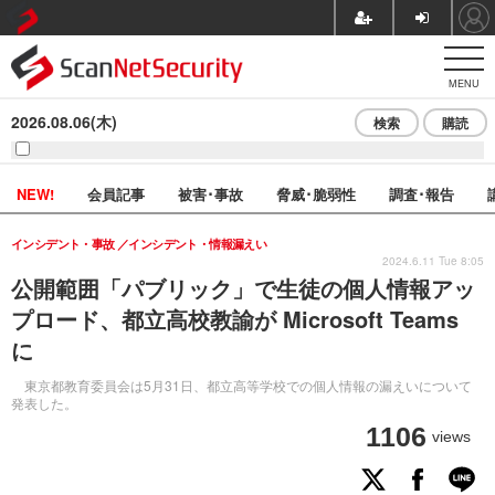
MENU
2026.08.06(木)
検索
購読
NEW!
会員記事
被害･事故
脅威･脆弱性
調査･報告
インシデント・事故
インシデント・情報漏えい
2024.6.11 Tue 8:05
公開範囲「パブリック」で生徒の個人情報アッ
プロード、都立高校教諭が Microsoft Teams
に
東京都教育委員会は5月31日、都立高等学校での個人情報の漏えいについて
発表した。
1106
views