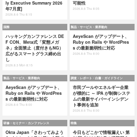
ly Executive Summary 2026
可能性
年7月度]
2026.8.6 Thu 8:05
2026.8.6 Thu 8:15
国際
製品・サービス・業界動向
ハッキングカンファレンス DE
AeyeScan がアップデート、
F CON、Meta式「変態メガ
Ruby on Rails や WordPres
ネ」全面禁止（度付きもNG）
s の最新脆弱性に対応
広がるスマートグラス締め出
2026.8.6 Thu 8:00
し
2026.8.3 Mon 8:15
製品・サービス・業界動向
調査・レポート・白書・ガイドライン
AeyeScan がアップデート、
市民プールやエネルギー企業
Ruby on Rails や WordPres
が標的に ～ IPA が制御システ
s の最新脆弱性に対応
ムの最新サイバーインシデン
ト事例を追加
2026.8.6 Thu 8:00
2026.8.6 Thu 8:00
研修・セミナー・カンファレンス
特集
Okta Japan「さわってみよう
今日もどこかで情報漏えい 第