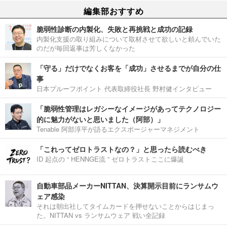
編集部おすすめ
脆弱性診断の内製化、失敗と再挑戦と成功の記録
内製化支援の取り組みについて取材させて欲しいと頼んでいた
のだが毎回返事は芳しくなかった
「守る」だけでなくお客を「成功」させるまでが自分の仕
事
日本プルーフポイント 代表取締役社長 野村健インタビュー
「脆弱性管理はレガシーなイメージがあってテクノロジー
的に魅力がないと思いました（阿部）」
Tenable 阿部淳平が語るエクスポージャーマネジメント
「これってゼロトラストなの？」と思ったら読むべき
ID 起点の “ HENNGE流 ” ゼロトラストここに爆誕
自動車部品メーカーNITTAN、決算開示目前にランサムウ
ェア感染
それは朝出社してタイムカードを押せないことからはじまっ
た。NITTAN vs ランサムウェア 戦い全記録