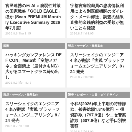
官民連携の米 AI × 脆弱性対策
宇都宮病院職員の患者情報利
の国家戦略「GOLD EAGLE」
用による別医療機関のダイレ
ほか [Scan PREMIUM Month
クトメール郵送、調査の結果
ly Executive Summary 2026
直接的金銭的利益の受領が無
年7月度]
いことを確認
2026.8.6 Thu 8:15
2026.8.7 Fri 8:05
国際
製品・サービス・業界動向
ハッキングカンファレンス DE
スリーシェイクのエンジニア
F CON、Meta式「変態メガ
4 名が翻訳『実践 プラットフ
ネ」全面禁止（度付きもNG）
ォームエンジニアリング』8 /
広がるスマートグラス締め出
24 発売
し
2026.8.7 Fri 8:00
2026.8.3 Mon 8:15
製品・サービス・業界動向
調査・レポート・白書・ガイドライン
スリーシェイクのエンジニア
令和8(2026)年上半期の特殊詐
4 名が翻訳『実践 プラットフ
欺、被害総額1,816億円 ～ 投
ォームエンジニアリング』8 /
資詐欺（797.9億）やニセ警察
24 発売
詐欺（507.9億）など手口別被
害額
2026.8.7 Fri 8:00
2026.8.7 Fri 8:00