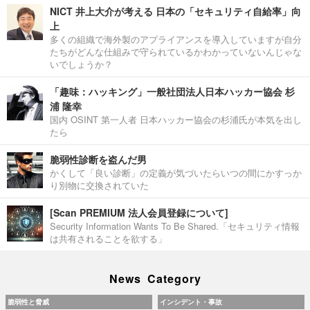
NICT 井上大介が考える 日本の「セキュリティ自給率」向
上
多くの組織で海外製のアプライアンスを導入していますが自分
たちがどんな仕組みで守られているかわかっていないんじゃな
いでしょうか？
「趣味：ハッキング」一般社団法人日本ハッカー協会 杉
浦 隆幸
国内 OSINT 第一人者 日本ハッカー協会の杉浦氏が本気を出し
たら
脆弱性診断を盗んだ男
かくして「良い診断」の定義が気づいたらいつの間にかすっか
り別物に交換されていた
[Scan PREMIUM 法人会員登録について]
Security Information Wants To Be Shared.「セキュリティ情報
は共有されることを欲する」
News Category
脆弱性と脅威
インシデント・事故