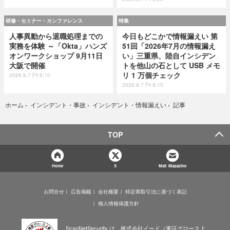
研修・セミナー・カンファレンス
特集
人事異動から退職処理までの
今日もどこかで情報漏えい 第
実務を体験 ～「Okta」ハンズ
51回「2026年7月の情報漏え
オンワークショップ 9月11日
い」三重県、陸自インシデン
大阪で開催
トを他山の石として USB メモ
リ 1 万個チェック
2026.8.7 Fri 8:10
2026.8.7 Fri 8:15
記事
ホーム
›
インシデント・事故
›
インシデント・情報漏えい
›
TOP
Home
X
Mail Magazine
お問合せ
広告掲載
会社概要
特定商取引法に基づく表記
個人情報保護方針
ScanNetSecurity は、株式会社イード（東証グロース上