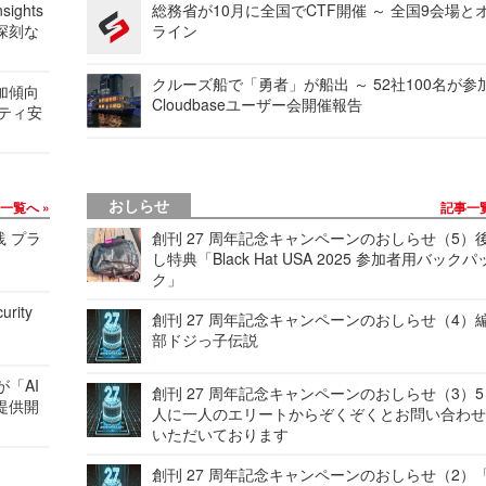
ights
総務省が10月に全国でCTF開催 ～ 全国9会場と
深刻な
ライン
クルーズ船で「勇者」が船出 ～ 52社100名が参
加傾向
Cloudbaseユーザー会開催報告
リティ安
おしらせ
事一覧へ
記事一
践 プラ
創刊 27 周年記念キャンペーンのおしらせ（5）
し特典「Black Hat USA 2025 参加者用バックパ
ク」
urity
創刊 27 周年記念キャンペーンのおしらせ（4）
部ドジっ子伝説
が「AI
創刊 27 周年記念キャンペーンのおしらせ（3）5
提供開
人に一人のエリートからぞくぞくとお問い合わ
いただいております
創刊 27 周年記念キャンペーンのおしらせ（2）「