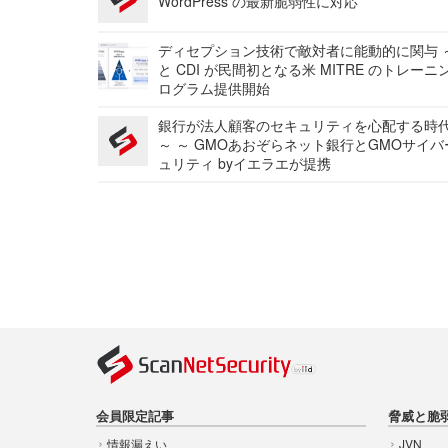
WordPress の最新脆弱性に対応
ディセプション技術で敵対者に能動的に関与 ～
と CDI が民間初となる米 MITRE のトレーニ
ログラム提供開始
銀行が法人顧客のセキュリティを心配する時
～ ～ GMOあおぞらネット銀行とGMOサイ
ュリティ byイエラエが提携
会員限定記事
脅威と脆
情報漏えい
JVN