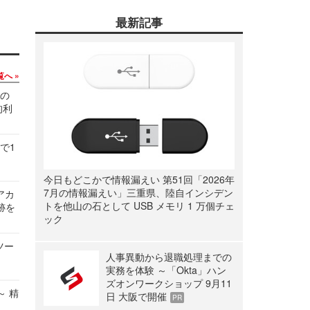
最新記事
覧へ
関の
的利
で1
今日もどこかで情報漏えい 第51回「2026年
7月の情報漏えい」三重県、陸自インシデン
ルアカ
トを他山の石として USB メモリ 1 万個チェ
跡を
ック
ツー
人事異動から退職処理までの
実務を体験 ～「Okta」ハン
ズオンワークショップ 9月11
～ 精
日 大阪で開催
PR