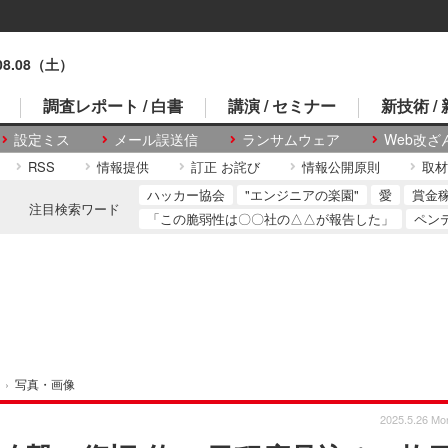
.08.08（土）
調査レポート / 白書
講演 / セミナー
新技術 /
設定ミス
メール誤送信
ランサムウェア
Web改ざ
RSS
情報提供
訂正 お詫び
情報公開原則
取材
ハッカー協会
"エンジニアの楽園"
愛
賞金
注目検索ワード
「この脆弱性は〇〇社の△△が報告した」
ペン
›
写真・画像
2025.5.26 Mo