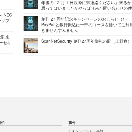
年後の 12 月 1 日以降に御連絡ください」来る
思ってはいましたがやっぱり来た問い合わせの
 NEC
創刊 27 周年記念キャンペーンのおしらせ（1）
ングプ
PayPal と銀行振込は一部のコースを除いてご利
きませんすみません
代到来
ScanNetSecurity 創刊27周年御礼の辞（上野宣）
バーセキ
弱性
事件
インシデント・事故