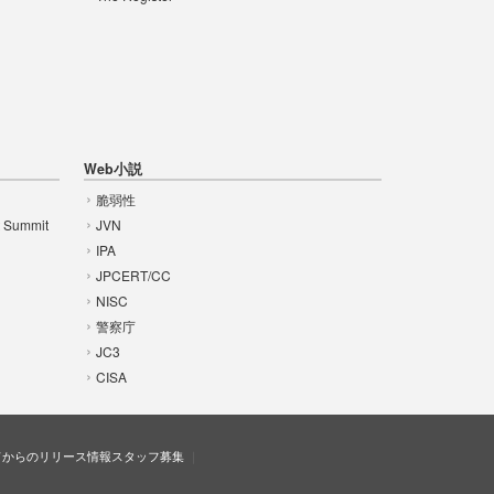
Web小説
脆弱性
t Summit
JVN
IPA
JPCERT/CC
NISC
警察庁
JC3
CISA
ドからのリリース情報
スタッフ募集