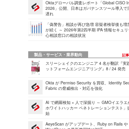
Oktaグローバル調査レポート「Global CISO Ins
2026」公開、日本はガバナンスツール導入で
遅れ
「偽警告」相談が再び急増 容疑者検挙後も増
が続く ～ 2026年第2四半期 IPA 情報セキュ
心相談窓口の相談状況
製品・サービス・業界動向
記
スリーシェイクのエンジニア 4 名が翻訳『実
ットフォームエンジニアリング』8 / 24 発売
Okta が Permiso Security を買収、Identity Sec
Fabric の脅威検出・対応を強化
AI で網羅検知 × 人で深掘り ～ GMOイエラエ
ホワイトハッカー ペネトレーションテスト」
始
AeyeScan がアップデート、Ruby on Rails や