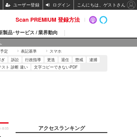
ユーザー登録
ログイン
こんにちは、ゲストさん
Scan PREMIUM 登録方法
 新製品･サービス / 業界動向
ん
予定
表記基準
スマホ
稼ぎ
訴訟
行政指導
更迭
退任
懲戒
逮捕
テスト 診断 違い
文字コピーできないPDF
アクセスランキング
n 8:05