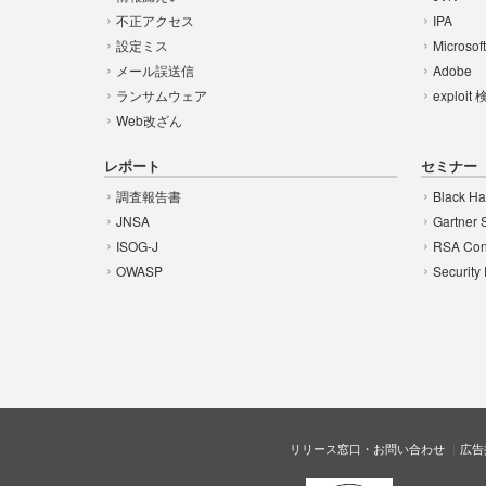
不正アクセス
IPA
設定ミス
Microsof
メール誤送信
Adobe
ランサムウェア
exploit
Web改ざん
レポート
セミナー
調査報告書
Black Ha
JNSA
Gartner 
ISOG-J
RSA Con
OWASP
Security
リリース窓口・お問い合わせ
広告