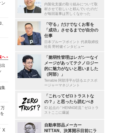
オン
内製化支援の取り組みについて取
材させて欲しいと頼んでいたのだ
が毎回返事は芳しくなかった
加、
「守る」だけでなくお客を
「成功」させるまでが自分の
仕事
日本プルーフポイント 代表取締役
社長 野村健インタビュー
覧へ
「脆弱性管理はレガシーなイ
メージがあってテクノロジー
後出
的に魅力がないと思いました
ッ
（阿部）」
Tenable 阿部淳平が語るエクスポ
ージャーマネジメント
編集
「これってゼロトラストな
の？」と思ったら読むべき
 万
ID 起点の “ HENNGE流 ” ゼロトラ
ストここに爆誕
せを
自動車部品メーカー
 X
NITTAN、決算開示目前にラ