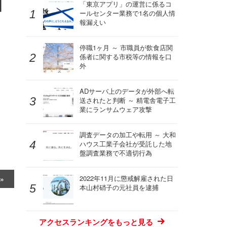
目
「東京アプリ」の運営に係るコ
ールセンター業務で1名の個人情
報漏えい
停職1ヶ月 ～ 市職員が飲食店関
係者に関する市税等の情報を口
外
ADサーバ上のデータが外部へ転
送されたと判断 ～ 精電舎電子工
業にランサムウェア攻撃
調査データの加工や転用 ～ 大和
ハウス工業子会社が受託した地
盤調査業務で不適切行為
2022年11月に懲戒解雇された日
本山村硝子の元社員を逮捕
アクセスランキングをもっと見る