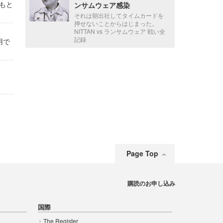
かもと
ンサムウェア感染
件
それは朝出社してタイムカードを
押せないことからはじまった。
NITTAN vs ランサムウェア 戦い全
記録
用で
Page Top
購読のお申し込み
国際
The Register