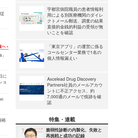
宇都宮病院職員の患者情報利
の従
用による別医療機関のダイレ
クトメール郵送、調査の結果
直接的金銭的利益の受領が無
いことを確認
「東京アプリ」の運営に係る
覧へ
コールセンター業務で1名の
a」
個人情報漏えい
1日に
Axcelead Drug Discovery
ショ
Partners社員のメールアカウ
ントに不正アクセス、約
7,000通のメールで痕跡を確
n
認
特集・連載
飼裕
脆弱性診断の内製化、失敗と
再挑戦と成功の記録