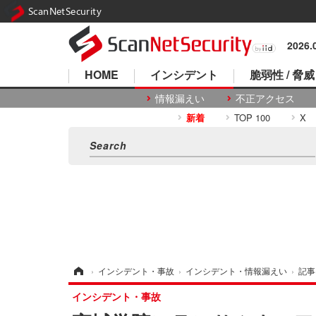
ScanNetSecurity
2026
HOME
インシデント
脆弱性 / 脅威
情報漏えい
不正アクセス
新着
TOP 100
X
ホーム
›
インシデント・事故
›
インシデント・情報漏えい
›
記事
インシデント・事故