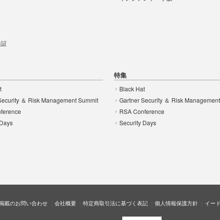
t
 検証
特集
t
Black Hat
Security ＆ Risk Management Summit
Gartner Security ＆ Risk Managemen
ference
RSA Conference
 Days
Security Days
掲載のお問い合わせ
会社概要
特定商取引法に基づく表記
個人情報保護方針
イー