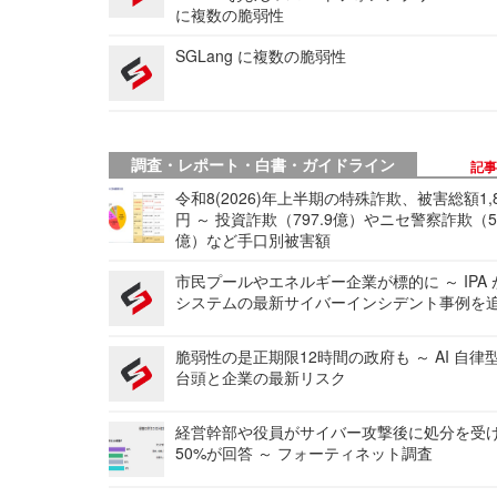
に複数の脆弱性
SGLang に複数の脆弱性
調査・レポート・白書・ガイドライン
記
令和8(2026)年上半期の特殊詐欺、被害総額1,
円 ～ 投資詐欺（797.9億）やニセ警察詐欺（50
億）など手口別被害額
市民プールやエネルギー企業が標的に ～ IPA
システムの最新サイバーインシデント事例を
脆弱性の是正期限12時間の政府も ～ AI 自律
台頭と企業の最新リスク
経営幹部や役員がサイバー攻撃後に処分を受
50%が回答 ～ フォーティネット調査