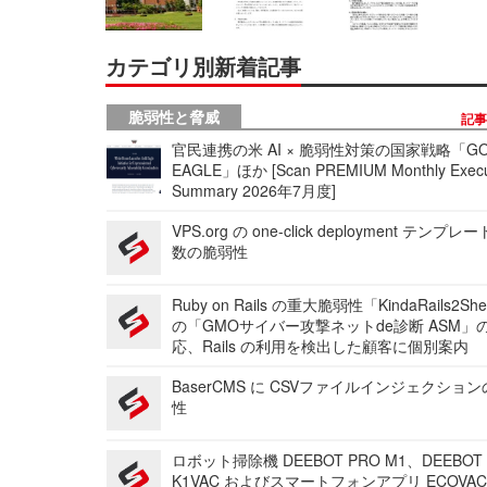
カテゴリ別新着記事
脆弱性と脅威
記
官民連携の米 AI × 脆弱性対策の国家戦略「GO
EAGLE」ほか [Scan PREMIUM Monthly Execu
Summary 2026年7月度]
VPS.org の one-click deployment テンプ
数の脆弱性
Ruby on Rails の重大脆弱性「KindaRails2Sh
の「GMOサイバー攻撃ネットde診断 ASM」
応、Rails の利用を検出した顧客に個別案内
BaserCMS に CSVファイルインジェクショ
性
ロボット掃除機 DEEBOT PRO M1、DEEBOT
K1VAC およびスマートフォンアプリ ECOVAC