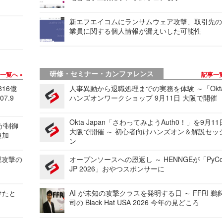
新エフエイコムにランサムウェア攻撃、取引先
業員に関する個人情報が漏えいした可能性
研修・セミナー・カンファレンス
事一覧へ
記事一
816億
人事異動から退職処理までの実務を体験 ～「Okt
7.9
ハンズオンワークショップ 9月11日 大阪で開催
Okta Japan「さわってみようAuth0！」を9月1
 が制御
大阪で開催 ～ 初心者向けハンズオン＆解説セッ
追加
ン
型攻撃の
オープンソースへの恩返し ～ HENNGEが「PyCo
JP 2026」おやつスポンサーに
けたと
AI が未知の攻撃クラスを発明する日 ～ FFRI 鵜
司の Black Hat USA 2026 今年の見どころ