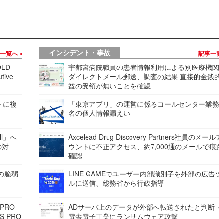
インシデント・事故
事一覧へ
記事一
LD
宇都宮病院職員の患者情報利用による別医療機
tive
ダイレクトメール郵送、調査の結果 直接的金銭
益の受領が無いことを確認
レートに複
「東京アプリ」の運営に係るコールセンター業務
名の個人情報漏えい
ell」へ
Axcelead Drug Discovery Partners社員のメー
の対
ウントに不正アクセス、約7,000通のメールで痕
確認
ンの脆弱
LINE GAMEでユーザー内部識別子を外部の広告
ルに送信、総務省から行政指導
 PRO
ADサーバ上のデータが外部へ転送されたと判断 
S PRO
電舎電子工業にランサムウェア攻撃