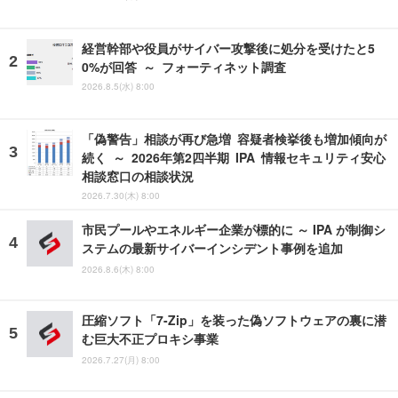
経営幹部や役員がサイバー攻撃後に処分を受けたと5
0%が回答 ～ フォーティネット調査
2026.8.5(水) 8:00
「偽警告」相談が再び急増 容疑者検挙後も増加傾向が
続く ～ 2026年第2四半期 IPA 情報セキュリティ安心
相談窓口の相談状況
2026.7.30(木) 8:00
市民プールやエネルギー企業が標的に ～ IPA が制御シ
ステムの最新サイバーインシデント事例を追加
2026.8.6(木) 8:00
圧縮ソフト「7-Zip」を装った偽ソフトウェアの裏に潜
む巨大不正プロキシ事業
2026.7.27(月) 8:00