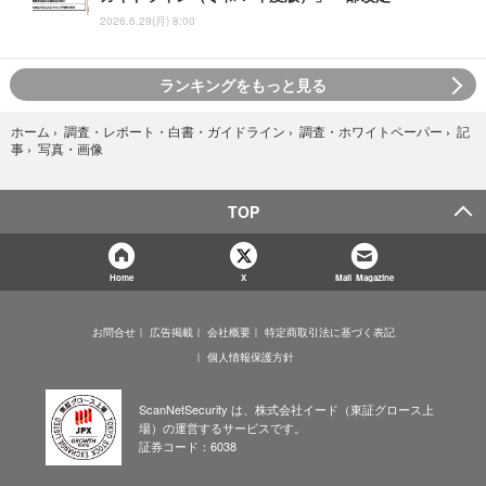
2026.6.29(月) 8:00
ランキングをもっと見る
ホーム
›
調査・レポート・白書・ガイドライン
›
調査・ホワイトペーパー
›
記
写真・画像
事
›
TOP
Home
X
Mail Magazine
お問合せ
広告掲載
会社概要
特定商取引法に基づく表記
個人情報保護方針
ScanNetSecurity は、株式会社イード（東証グロース上
場）の運営するサービスです。
証券コード：6038