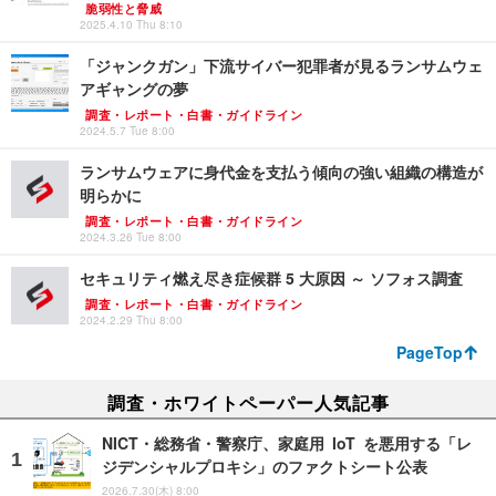
脆弱性と脅威
2025.4.10 Thu 8:10
「ジャンクガン」下流サイバー犯罪者が見るランサムウェ
アギャングの夢
調査・レポート・白書・ガイドライン
2024.5.7 Tue 8:00
ランサムウェアに身代金を支払う傾向の強い組織の構造が
明らかに
調査・レポート・白書・ガイドライン
2024.3.26 Tue 8:00
セキュリティ燃え尽き症候群 5 大原因 ～ ソフォス調査
調査・レポート・白書・ガイドライン
2024.2.29 Thu 8:00
PageTop
調査・ホワイトペーパー人気記事
NICT・総務省・警察庁、家庭用 IoT を悪用する「レ
ジデンシャルプロキシ」のファクトシート公表
2026.7.30(木) 8:00