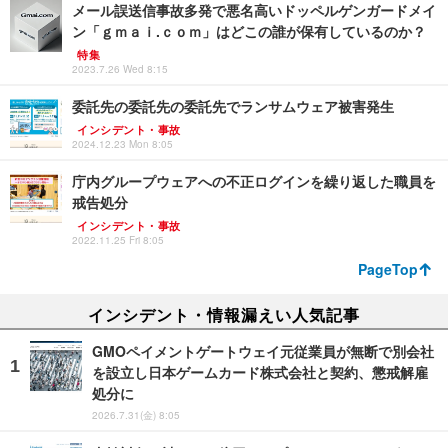
メール誤送信事故多発で悪名高いドッペルゲンガードメイ
ン「ｇｍａｉ.ｃｏｍ」はどこの誰が保有しているのか？
特集
2023.7.26 Wed 8:15
委託先の委託先の委託先でランサムウェア被害発生
インシデント・事故
2024.12.23 Mon 8:05
庁内グループウェアへの不正ログインを繰り返した職員を
戒告処分
インシデント・事故
2022.11.25 Fri 8:05
PageTop
インシデント・情報漏えい人気記事
GMOペイメントゲートウェイ元従業員が無断で別会社
を設立し日本ゲームカード株式会社と契約、懲戒解雇
処分に
2026.7.31(金) 8:05