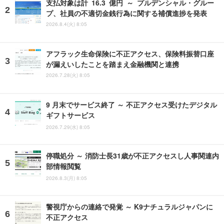
支払対象は計 16.3 億円 ～ プルデンシャル・グルー
プ、社員の不適切金銭行為に関する補償進捗を発表
2026.8.4(火) 8:05
アフラック生命保険に不正アクセス、保険料振替口座
が漏えいしたことを踏まえ金融機関と連携
2026.7.28(火) 8:05
9 月末でサービス終了 ～ 不正アクセス受けたデジタル
ギフトサービス
2026.7.29(水) 8:05
停職処分 ～ 消防士長31歳が不正アクセスし人事関連内
部情報閲覧
2026.8.3(月) 8:05
警視庁からの連絡で発覚 ～ K9ナチュラルジャパンに
不正アクセス