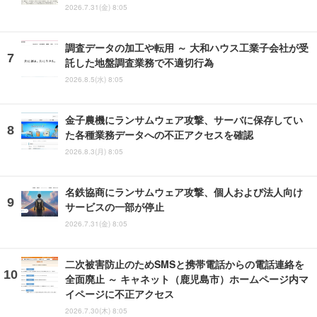
2026.7.31(金) 8:05
調査データの加工や転用 ～ 大和ハウス工業子会社が受
託した地盤調査業務で不適切行為
2026.8.5(水) 8:05
金子農機にランサムウェア攻撃、サーバに保存してい
た各種業務データへの不正アクセスを確認
2026.8.3(月) 8:05
名鉄協商にランサムウェア攻撃、個人および法人向け
サービスの一部が停止
2026.7.31(金) 8:05
二次被害防止のためSMSと携帯電話からの電話連絡を
全面廃止 ～ キャネット（鹿児島市）ホームページ内マ
イページに不正アクセス
2026.7.30(木) 8:05