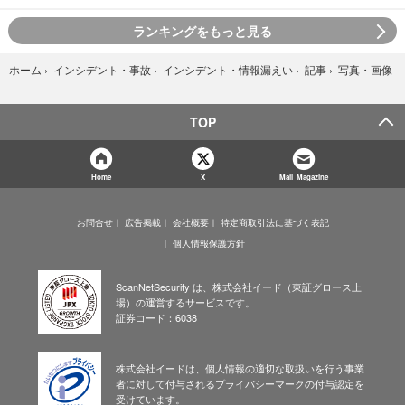
ランキングをもっと見る
写真・画像
ホーム
›
インシデント・事故
›
インシデント・情報漏えい
›
記事
›
TOP
Home
X
Mail Magazine
お問合せ
広告掲載
会社概要
特定商取引法に基づく表記
個人情報保護方針
ScanNetSecurity は、株式会社イード（東証グロース上
場）の運営するサービスです。
証券コード：6038
株式会社イードは、個人情報の適切な取扱いを行う事業
者に対して付与されるプライバシーマークの付与認定を
受けています。