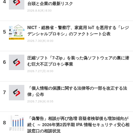
台頭と企業の最新リスク
2026.8.6(木) 8:00
NICT・総務省・警察庁、家庭用 IoT を悪用する「レジ
デンシャルプロキシ」のファクトシート公表
2026.7.30(木) 8:00
圧縮ソフト「7-Zip」を装った偽ソフトウェアの裏に潜
む巨大不正プロキシ事業
2026.7.27(月) 8:00
「個人情報の保護に関する法律等の一部を改正する法
律」公布
2026.7.29(水) 8:05
「偽警告」相談が再び急増 容疑者検挙後も増加傾向が
続く ～ 2026年第2四半期 IPA 情報セキュリティ安心相
談窓口の相談状況