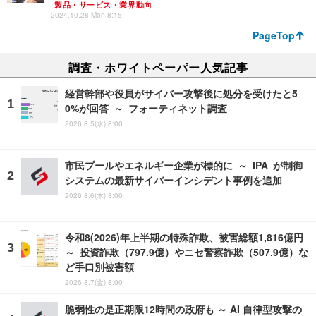
製品・サービス・業界動向
2024.10.28 Mon 8:15
PageTop
調査・ホワイトペーパー人気記事
経営幹部や役員がサイバー攻撃後に処分を受けたと5
0%が回答 ～ フォーティネット調査
2026.8.5(水) 8:00
市民プールやエネルギー企業が標的に ～ IPA が制御
システムの最新サイバーインシデント事例を追加
2026.8.6(木) 8:00
令和8(2026)年上半期の特殊詐欺、被害総額1,816億円
～ 投資詐欺（797.9億）やニセ警察詐欺（507.9億）な
ど手口別被害額
2026.8.7(金) 8:00
脆弱性の是正期限12時間の政府も ～ AI 自律型攻撃の