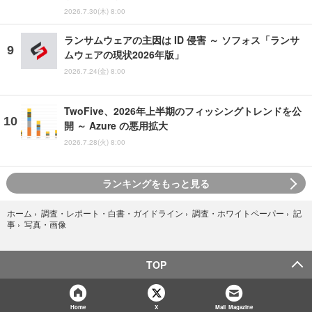
2026.7.30(木) 8:00
ランサムウェアの主因は ID 侵害 ～ ソフォス「ランサ
ムウェアの現状2026年版」
2026.7.24(金) 8:00
TwoFive、2026年上半期のフィッシングトレンドを公
開 ～ Azure の悪用拡大
2026.7.28(火) 8:00
ランキングをもっと見る
ホーム
›
調査・レポート・白書・ガイドライン
›
調査・ホワイトペーパー
›
記
写真・画像
事
›
TOP
Home
X
Mail Magazine