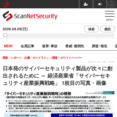
MENU
2026.08.09(日)
検索
購読
NEW!
会員記事
被害･事故
脅威･脆弱性
調査･報告
調査・レポート・白書・ガイドライン
調査・ホワイトペーパー
2025.3.13（木） 8:00
日本発のサイバーセキュリティ製品が次々に創
出されるために ～ 経済産業省「サイバーセキ
ュリティ産業振興戦略」 1枚目の写真・画像