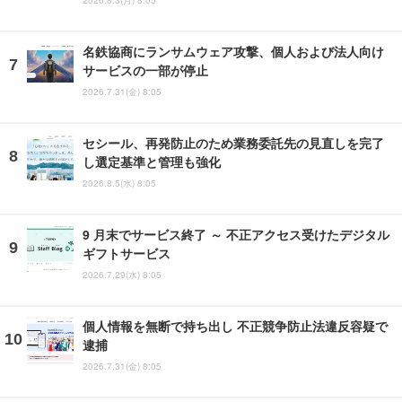
2026.8.3(月) 8:05
名鉄協商にランサムウェア攻撃、個人および法人向け
サービスの一部が停止
2026.7.31(金) 8:05
セシール、再発防止のため業務委託先の見直しを完了
し選定基準と管理も強化
2026.8.5(水) 8:05
9 月末でサービス終了 ～ 不正アクセス受けたデジタル
ギフトサービス
2026.7.29(水) 8:05
個人情報を無断で持ち出し 不正競争防止法違反容疑で
逮捕
2026.7.31(金) 8:05