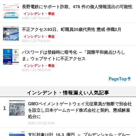
長野電鉄にサポート詐欺、478 件の個人情報流出の可能性
インシデント・事故
2025.1.28 Tue 8:05
不正アクセス93日、町職員20歳代男性 懲戒 停職2月
インシデント・事故
2025.1.23 Thu 8:05
パスワードは登録時に暗号化 ～「国際平和拠点ひろし
ま」ウェブサイトに不正アクセス
インシデント・事故
2025.1.22 Wed 8:05
PageTop
インシデント・情報漏えい人気記事
GMOペイメントゲートウェイ元従業員が無断で別会社
を設立し日本ゲームカード株式会社と契約、懲戒解雇
処分に
2026.7.31(金) 8:05
支払対象は計 16.3 億円 ～ プルデンシャル・グルー