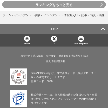
ランキングをもっと見る
写真・画像
ホーム
›
インシデント・事故
›
インシデント・情報漏えい
›
記事
›
TOP
Home
X
Mail Magazine
お問合せ
広告掲載
会社概要
特定商取引法に基づく表記
個人情報保護方針
ScanNetSecurity は、株式会社イード（東証グロース上
場）の運営するサービスです。
証券コード：6038
株式会社イードは、個人情報の適切な取扱いを行う事業
者に対して付与されるプライバシーマークの付与認定を
受けています。