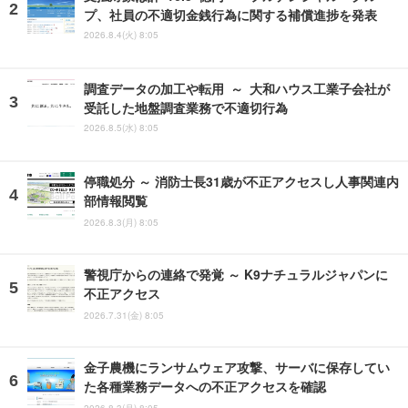
プ、社員の不適切金銭行為に関する補償進捗を発表
2026.8.4(火) 8:05
調査データの加工や転用 ～ 大和ハウス工業子会社が
受託した地盤調査業務で不適切行為
2026.8.5(水) 8:05
停職処分 ～ 消防士長31歳が不正アクセスし人事関連内
部情報閲覧
2026.8.3(月) 8:05
警視庁からの連絡で発覚 ～ K9ナチュラルジャパンに
不正アクセス
2026.7.31(金) 8:05
金子農機にランサムウェア攻撃、サーバに保存してい
た各種業務データへの不正アクセスを確認