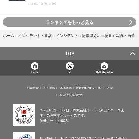
2026.7.31(金) 8:05
ランキングをもっと見る
写真・画像
ホーム
›
インシデント・事故
›
インシデント・情報漏えい
›
記事
›
TOP
Home
X
Mail Magazine
お問合せ
広告掲載
会社概要
特定商取引法に基づく表記
個人情報保護方針
ScanNetSecurity は、株式会社イード（東証グロース上
場）の運営するサービスです。
証券コード：6038
株式会社イードは、個人情報の適切な取扱いを行う事業