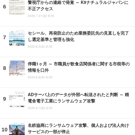
警視庁からの連絡で発覚 ～ K9ナチュラルジャパンに
不正アクセス
2026.7.31(金) 8:05
セシール、再発防止のため業務委託先の見直しを完了
し選定基準と管理も強化
2026.8.5(水) 8:05
停職1ヶ月 ～ 市職員が飲食店関係者に関する市税等の
情報を口外
2026.8.6(木) 8:05
ADサーバ上のデータが外部へ転送されたと判断 ～ 精
電舎電子工業にランサムウェア攻撃
2026.8.7(金) 8:05
名鉄協商にランサムウェア攻撃、個人および法人向け
サービスの一部が停止