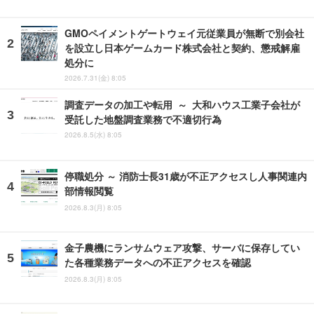
GMOペイメントゲートウェイ元従業員が無断で別会社
を設立し日本ゲームカード株式会社と契約、懲戒解雇
処分に
2026.7.31(金) 8:05
調査データの加工や転用 ～ 大和ハウス工業子会社が
受託した地盤調査業務で不適切行為
2026.8.5(水) 8:05
停職処分 ～ 消防士長31歳が不正アクセスし人事関連内
部情報閲覧
2026.8.3(月) 8:05
金子農機にランサムウェア攻撃、サーバに保存してい
た各種業務データへの不正アクセスを確認
2026.8.3(月) 8:05