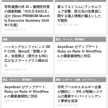
官民連携の米 AI × 脆弱性対策
新エフエイコムにランサムウ
の国家戦略「GOLD EAGLE」
ェア攻撃、取引先の従業員に
ほか [Scan PREMIUM Month
関する個人情報が漏えいした
ly Executive Summary 2026
可能性
年7月度]
2026.8.6 Thu 8:05
2026.8.6 Thu 8:15
国際
製品・サービス・業界動向
ハッキングカンファレンス DE
AeyeScan がアップデート、
F CON、Meta式「変態メガ
Ruby on Rails や WordPres
ネ」全面禁止（度付きもNG）
s の最新脆弱性に対応
広がるスマートグラス締め出
2026.8.6 Thu 8:00
し
2026.8.3 Mon 8:15
製品・サービス・業界動向
調査・レポート・白書・ガイドライン
AeyeScan がアップデート、
市民プールやエネルギー企業
Ruby on Rails や WordPres
が標的に ～ IPA が制御システ
s の最新脆弱性に対応
ムの最新サイバーインシデン
ト事例を追加
2026.8.6 Thu 8:00
2026.8.6 Thu 8:00