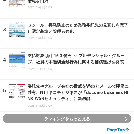
情報を口外
2026.8.6(木) 8:05
セシール、再発防止のため業務委託先の見直しを完了
し選定基準と管理も強化
2026.8.5(水) 8:05
支払対象は計 16.3 億円 ～ プルデンシャル・グルー
プ、社員の不適切金銭行為に関する補償進捗を発表
2026.8.4(火) 8:05
委託先やグループ会社の脅威をWebとメールで即座に
共有、NTTドコモビジネスが「docomo business RI
NK WANセキュリティ」に新機能
2026.8.5(水) 8:00
ランキングをもっと見る
PageTop