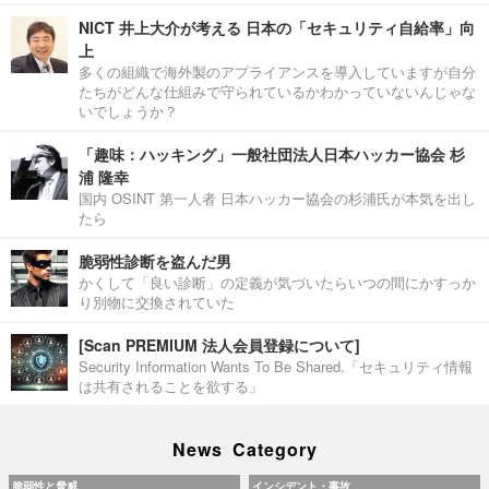
NICT 井上大介が考える 日本の「セキュリティ自給率」向
上
多くの組織で海外製のアプライアンスを導入していますが自分
たちがどんな仕組みで守られているかわかっていないんじゃな
いでしょうか？
「趣味：ハッキング」一般社団法人日本ハッカー協会 杉
浦 隆幸
国内 OSINT 第一人者 日本ハッカー協会の杉浦氏が本気を出し
たら
脆弱性診断を盗んだ男
かくして「良い診断」の定義が気づいたらいつの間にかすっか
り別物に交換されていた
[Scan PREMIUM 法人会員登録について]
Security Information Wants To Be Shared.「セキュリティ情報
は共有されることを欲する」
News Category
脆弱性と脅威
インシデント・事故