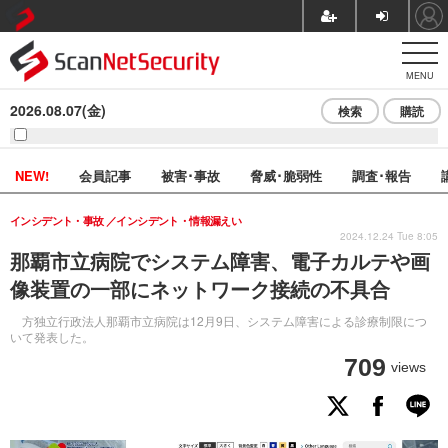
MENU
2026.08.07(金)
検索
購読
NEW!
会員記事
被害･事故
脅威･脆弱性
調査･報告
インシデント・事故
インシデント・情報漏えい
2024.12.24 Tue 8:05
那覇市立病院でシステム障害、電子カルテや画
像装置の一部にネットワーク接続の不具合
方独立行政法人那覇市立病院は12月9日、システム障害による診療制限につ
いて発表した。
709
views