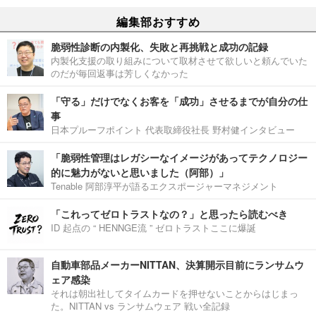
編集部おすすめ
脆弱性診断の内製化、失敗と再挑戦と成功の記録
内製化支援の取り組みについて取材させて欲しいと頼んでいた
のだが毎回返事は芳しくなかった
「守る」だけでなくお客を「成功」させるまでが自分の仕
事
日本プルーフポイント 代表取締役社長 野村健インタビュー
「脆弱性管理はレガシーなイメージがあってテクノロジー
的に魅力がないと思いました（阿部）」
Tenable 阿部淳平が語るエクスポージャーマネジメント
「これってゼロトラストなの？」と思ったら読むべき
ID 起点の “ HENNGE流 ” ゼロトラストここに爆誕
自動車部品メーカーNITTAN、決算開示目前にランサムウ
ェア感染
それは朝出社してタイムカードを押せないことからはじまっ
た。NITTAN vs ランサムウェア 戦い全記録