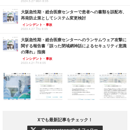
2024.5.27 Mon 8:05
大阪急性期・総合医療センターで患者への書類を誤配布、
再発防止策としてシステム変更検討
インシデント・事故
2023.4.27 Thu 8:05
大阪急性期・総合医療センターへのランサムウェア攻撃に
関する報告書「誤った閉域網神話によるセキュリティ意識
の薄れ」指摘
インシデント・事故
2023.4.21 Fri 8:05
Xでも最新記事をチェック！
@scannetsecurityをフォロー