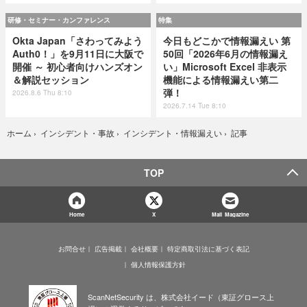
研修・セミナー・カンファレンス
特集
Okta Japan「さわってみよう
今日もどこかで情報漏えい 第
Auth0！」を9月11日に大阪で
50回「2026年6月の情報漏え
開催 ～ 初心者向けハンズオン
い」Microsoft Excel 非表示
＆解説セッション
機能による情報漏えい第二
弾！
2026.8.6 Thu 8:10
2026.7.14 Tue 8:10
記事
ホーム
›
インシデント・事故
›
インシデント・情報漏えい
›
TOP
Home
X
Mail Magazine
お問合せ
広告掲載
会社概要
特定商取引法に基づく表記
個人情報保護方針
ScanNetSecurity は、株式会社イード（東証グロース上