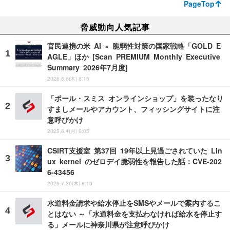
PageTop
脅威動向人気記事
官民連携の米 AI × 脆弱性対策の国家戦略「GOLD E
AGLE」ほか [Scan PREMIUM Monthly Executive
Summary 2026年7月度]
2026.8.6(木) 8:15
「ポール・スミス オンラインショップ」を装ったなり
すましメールやアカウント、フィッシングサイトに注
意呼びかけ
2025.8.4(月) 8:05
CSIRT支援室 第37回 19年以上見過ごされていた Lin
ux kernel のゼロデイ脆弱性を報告した話：CVE-202
6-43456
2026.7.30(木) 8:10
水道料金請求や給水停止をSMSやメールで案内するこ
とはない ～「水道料金を支払わなければ給水を停止す
る」メールに神奈川県が注意呼びかけ