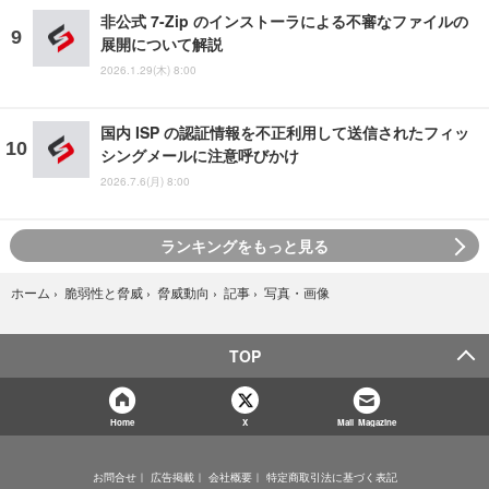
非公式 7-Zip のインストーラによる不審なファイルの
展開について解説
2026.1.29(木) 8:00
国内 ISP の認証情報を不正利用して送信されたフィッ
シングメールに注意呼びかけ
2026.7.6(月) 8:00
ランキングをもっと見る
写真・画像
ホーム
›
脆弱性と脅威
›
脅威動向
›
記事
›
TOP
Home
X
Mail Magazine
お問合せ
広告掲載
会社概要
特定商取引法に基づく表記