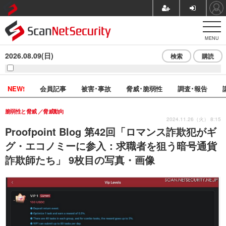
MENU
2026.08.09(日)
検索
購読
NEW!
会員記事
被害･事故
脅威･脆弱性
調査･報告
脆弱性と脅威
脅威動向
2024.11.26（火） 8:15
Proofpoint Blog 第42回「ロマンス詐欺犯がギ
グ・エコノミーに参入：求職者を狙う暗号通貨
詐欺師たち」 9枚目の写真・画像