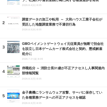
2026.8.4(火) 8:05
調査データの加工や転用 ～ 大和ハウス工業子会社が
受託した地盤調査業務で不適切行為
2026.8.5(水) 8:05
GMOペイメントゲートウェイ元従業員が無断で別会社
を設立し日本ゲームカード株式会社と契約、懲戒解雇
処分に
2026.7.31(金) 8:05
停職処分 ～ 消防士長31歳が不正アクセスし人事関連内
部情報閲覧
2026.8.3(月) 8:05
金子農機にランサムウェア攻撃、サーバに保存してい
た各種業務データへの不正アクセスを確認
2026.8.3(月) 8:05