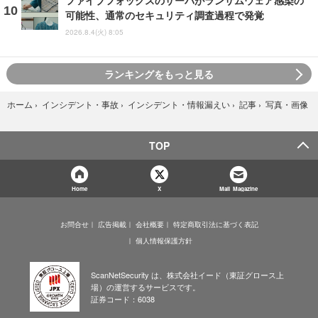
ファイブフォックスのサーバがランサムウェア感染の
可能性、通常のセキュリティ調査過程で発覚
2026.8.4(火) 8:05
ランキングをもっと見る
写真・画像
ホーム
›
インシデント・事故
›
インシデント・情報漏えい
›
記事
›
TOP
Home
X
Mail Magazine
お問合せ
広告掲載
会社概要
特定商取引法に基づく表記
個人情報保護方針
ScanNetSecurity は、株式会社イード（東証グロース上
場）の運営するサービスです。
証券コード：6038