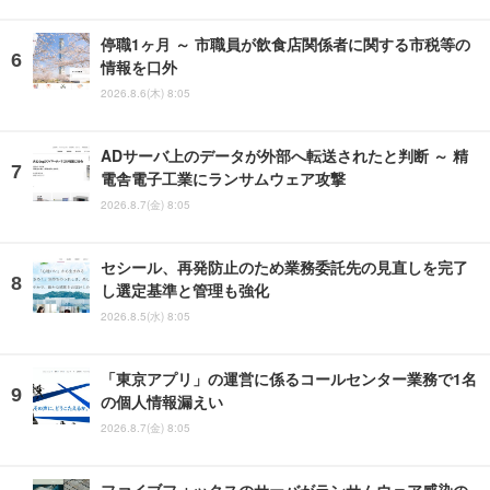
停職1ヶ月 ～ 市職員が飲食店関係者に関する市税等の
情報を口外
2026.8.6(木) 8:05
ADサーバ上のデータが外部へ転送されたと判断 ～ 精
電舎電子工業にランサムウェア攻撃
2026.8.7(金) 8:05
セシール、再発防止のため業務委託先の見直しを完了
し選定基準と管理も強化
2026.8.5(水) 8:05
「東京アプリ」の運営に係るコールセンター業務で1名
の個人情報漏えい
2026.8.7(金) 8:05