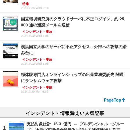
特集
2024.9.25 Wed 8:10
国立環境研究所のクラウドサーバに不正ログイン、約 25,
000 通の迷惑メールを送信
インシデント・事故
2024.10.2 Wed 8:05
横浜国立大学のサーバに不正アクセス、外部への攻撃の踏
み台に
インシデント・事故
2024.10.2 Wed 8:05
梅体験専門店オンラインショップの出荷業務委託先 関通
にランサムウェア攻撃
インシデント・事故
2024.9.30 Mon 8:05
PageTop
インシデント・情報漏えい人気記事
支払対象は計 16.3 億円 ～ プルデンシャル・グルー
プ、社員の不適切金銭行為に関する補償進捗を発表