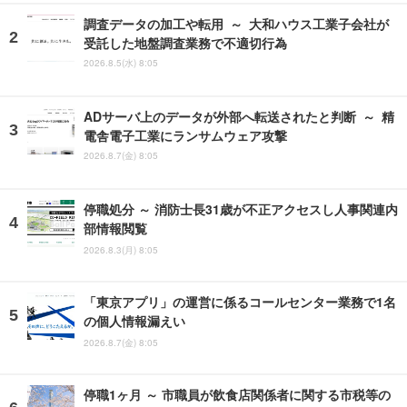
調査データの加工や転用 ～ 大和ハウス工業子会社が
受託した地盤調査業務で不適切行為
2026.8.5(水) 8:05
ADサーバ上のデータが外部へ転送されたと判断 ～ 精
電舎電子工業にランサムウェア攻撃
2026.8.7(金) 8:05
停職処分 ～ 消防士長31歳が不正アクセスし人事関連内
部情報閲覧
2026.8.3(月) 8:05
「東京アプリ」の運営に係るコールセンター業務で1名
の個人情報漏えい
2026.8.7(金) 8:05
停職1ヶ月 ～ 市職員が飲食店関係者に関する市税等の