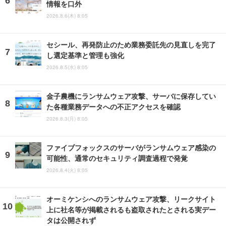
情報を口外
2026.8.6(木) 8:05
セシール、再発防止のため業務委託先の見直しを完了
し選定基準と管理も強化
2026.8.5(水) 8:05
金子農機にランサムウェア攻撃、サーバに保存してい
た各種業務データへの不正アクセスを確認
2026.8.3(月) 8:05
ファイブフォックスのサーバがランサムウェア感染の
可能性、通常のセキュリティ調査過程で発覚
2026.8.4(火) 8:05
オーミケンシへのランサムウェア攻撃、リークサイト
上に社名等が掲載されるも盗取されたとされる実デー
タは公開されず