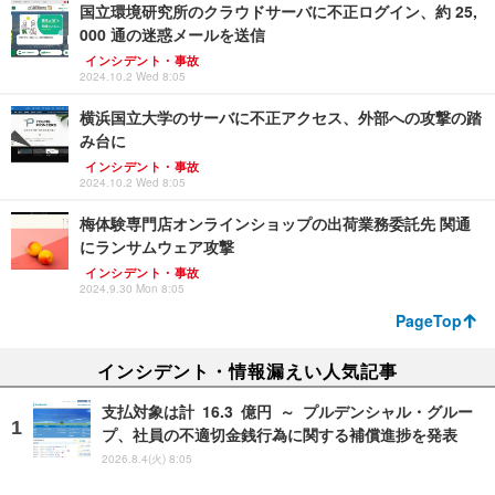
国立環境研究所のクラウドサーバに不正ログイン、約 25,
000 通の迷惑メールを送信
インシデント・事故
2024.10.2 Wed 8:05
横浜国立大学のサーバに不正アクセス、外部への攻撃の踏
み台に
インシデント・事故
2024.10.2 Wed 8:05
梅体験専門店オンラインショップの出荷業務委託先 関通
にランサムウェア攻撃
インシデント・事故
2024.9.30 Mon 8:05
PageTop
インシデント・情報漏えい人気記事
支払対象は計 16.3 億円 ～ プルデンシャル・グルー
プ、社員の不適切金銭行為に関する補償進捗を発表
2026.8.4(火) 8:05