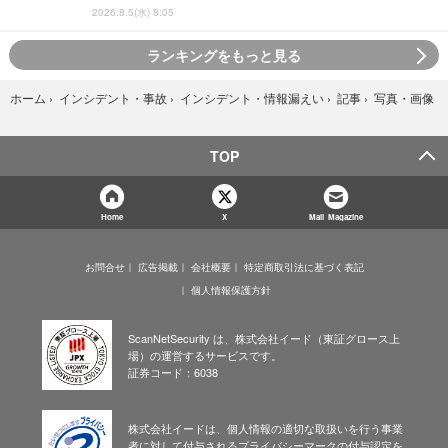
2026.8.5(水) 8:05
ランキングをもっと見る
写真・画像
ホーム
›
インシデント・事故
›
インシデント・情報漏えい
›
記事
›
TOP
Home
X
Mail Magazine
お問合せ
広告掲載
会社概要
特定商取引法に基づく表記
個人情報保護方針
ScanNetSecurity は、株式会社イード（東証グロース上
場）の運営するサービスです。
証券コード：6038
株式会社イードは、個人情報の適切な取扱いを行う事業
者に対して付与されるプライバシーマークの付与認定を