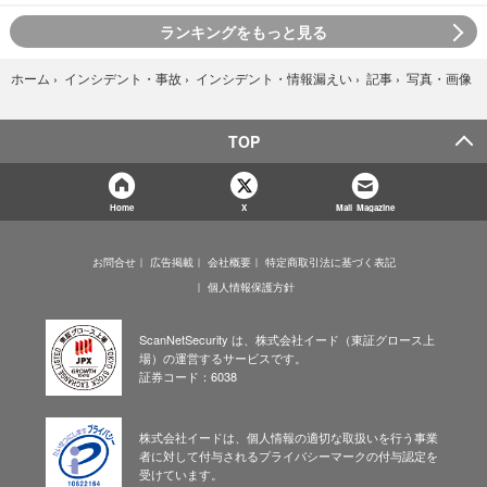
ランキングをもっと見る
写真・画像
ホーム
›
インシデント・事故
›
インシデント・情報漏えい
›
記事
›
TOP
Home
X
Mail Magazine
お問合せ
広告掲載
会社概要
特定商取引法に基づく表記
個人情報保護方針
ScanNetSecurity は、株式会社イード（東証グロース上
場）の運営するサービスです。
証券コード：6038
株式会社イードは、個人情報の適切な取扱いを行う事業
者に対して付与されるプライバシーマークの付与認定を
受けています。