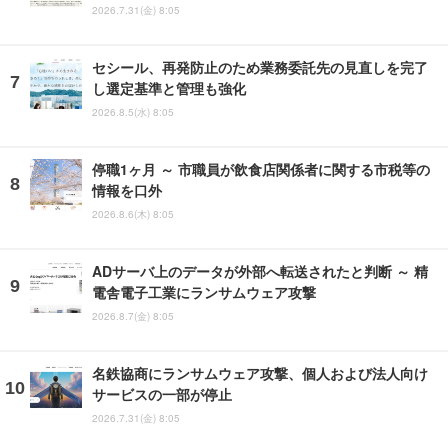
2026.7.31(金) 8:05
セシール、再発防止のため業務委託先の見直しを完了
し選定基準と管理も強化
2026.8.5(水) 8:05
停職1ヶ月 ～ 市職員が飲食店関係者に関する市税等の
情報を口外
2026.8.6(木) 8:05
ADサーバ上のデータが外部へ転送されたと判断 ～ 精
電舎電子工業にランサムウェア攻撃
2026.8.7(金) 8:05
名鉄協商にランサムウェア攻撃、個人および法人向け
サービスの一部が停止
2026.7.31(金) 8:05