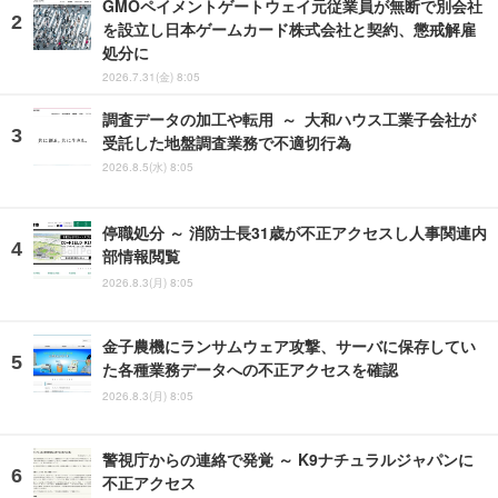
GMOペイメントゲートウェイ元従業員が無断で別会社
を設立し日本ゲームカード株式会社と契約、懲戒解雇
処分に
2026.7.31(金) 8:05
調査データの加工や転用 ～ 大和ハウス工業子会社が
受託した地盤調査業務で不適切行為
2026.8.5(水) 8:05
停職処分 ～ 消防士長31歳が不正アクセスし人事関連内
部情報閲覧
2026.8.3(月) 8:05
金子農機にランサムウェア攻撃、サーバに保存してい
た各種業務データへの不正アクセスを確認
2026.8.3(月) 8:05
警視庁からの連絡で発覚 ～ K9ナチュラルジャパンに
不正アクセス