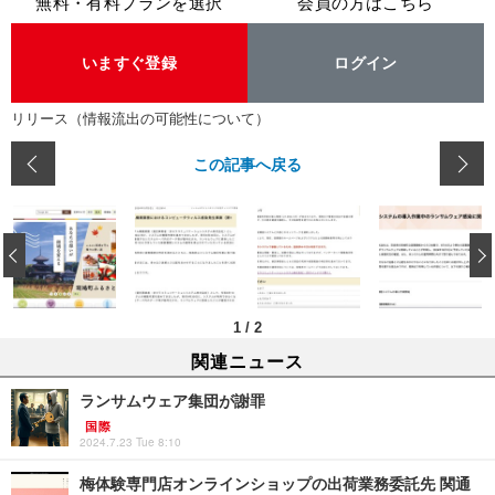
無料・有料プランを選択
会員の方はこちら
いますぐ登録
ログイン
リリース（情報流出の可能性について）
この記事へ戻る
‹
1
/
2
関連ニュース
ランサムウェア集団が謝罪
国際
2024.7.23 Tue 8:10
梅体験専門店オンラインショップの出荷業務委託先 関通