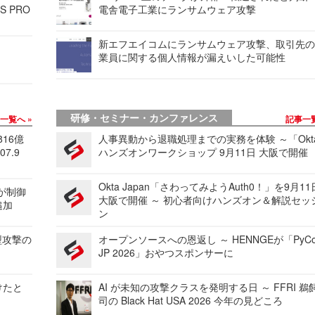
S PRO
電舎電子工業にランサムウェア攻撃
新エフエイコムにランサムウェア攻撃、取引先
業員に関する個人情報が漏えいした可能性
研修・セミナー・カンファレンス
事一覧へ
記事一
816億
人事異動から退職処理までの実務を体験 ～「Okt
7.9
ハンズオンワークショップ 9月11日 大阪で開催
Okta Japan「さわってみようAuth0！」を9月1
 が制御
大阪で開催 ～ 初心者向けハンズオン＆解説セッ
追加
ン
型攻撃の
オープンソースへの恩返し ～ HENNGEが「PyCo
JP 2026」おやつスポンサーに
けたと
AI が未知の攻撃クラスを発明する日 ～ FFRI 鵜
司の Black Hat USA 2026 今年の見どころ