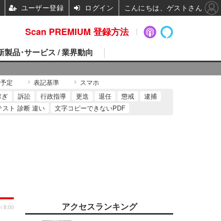
ユーザー登録
ログイン
こんにちは、ゲストさん
Scan PREMIUM 登録方法
 新製品･サービス / 業界動向
予定
表記基準
スマホ
稼ぎ
訴訟
行政指導
更迭
退任
懲戒
逮捕
テスト 診断 違い
文字コピーできないPDF
アクセスランキング
n 8:00