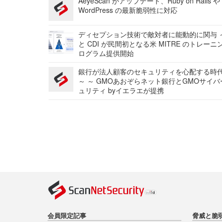
AeyeScan がアップデート、Ruby on Rails や
WordPress の最新脆弱性に対応
ディセプション技術で敵対者に能動的に関与 ～
と CDI が民間初となる米 MITRE のトレーニ
ログラム提供開始
銀行が法人顧客のセキュリティを心配する時
～ ～ GMOあおぞらネット銀行とGMOサイ
ュリティ byイエラエが提携
会員限定記事
脅威と脆