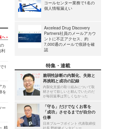
コールセンター業務で1名の
個人情報漏えい
Axcelead Drug Discovery
Partners社員のメールアカウ
覧へ
ントに不正アクセス、約
7,000通のメールで痕跡を確
関の
認
的利
特集・連載
で1
脆弱性診断の内製化、失敗と
再挑戦と成功の記録
ルアカ
内製化支援の取り組みについて取
跡を
材させて欲しいと頼んでいたのだ
が毎回返事は芳しくなかった
「守る」だけでなくお客を
ツー
「成功」させるまでが自分の
仕事
日本プルーフポイント 代表取締役
～ 精
社長 野村健インタビュー