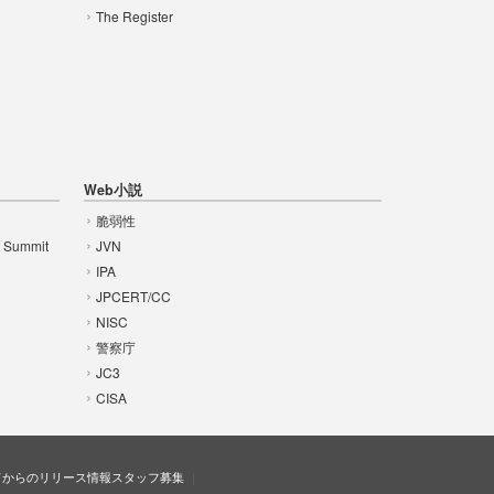
The Register
Web小説
脆弱性
t Summit
JVN
IPA
JPCERT/CC
NISC
警察庁
JC3
CISA
ドからのリリース情報
スタッフ募集