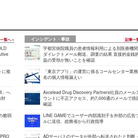
インシデント・事故
事一覧へ
記事一
LD
宇都宮病院職員の患者情報利用による別医療機
tive
ダイレクトメール郵送、調査の結果 直接的金銭
益の受領が無いことを確認
レートに複
「東京アプリ」の運営に係るコールセンター業務
名の個人情報漏えい
ell」へ
Axcelead Drug Discovery Partners社員のメー
の対
ウントに不正アクセス、約7,000通のメールで痕
確認
ンの脆弱
LINE GAMEでユーザー内部識別子を外部の広告
ルに送信、総務省から行政指導
 PRO
ADサーバ上のデータが外部へ転送されたと判断 