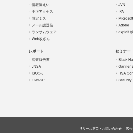
情報漏えい
JVN
不正アクセス
IPA
設定ミス
Microsof
メール誤送信
Adobe
ランサムウェア
exploit
Web改ざん
レポート
セミナー
調査報告書
Black Ha
JNSA
Gartner 
ISOG-J
RSA Con
OWASP
Security
リリース窓口・お問い合わせ
広告