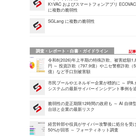
K1VAC およびスマートフォンアプリ ECOVAC
に複数の脆弱性
SGLang に複数の脆弱性
調査・レポート・白書・ガイドライン
記
令和8(2026)年上半期の特殊詐欺、被害総額1,
円 ～ 投資詐欺（797.9億）やニセ警察詐欺（50
億）など手口別被害額
市民プールやエネルギー企業が標的に ～ IPA
システムの最新サイバーインシデント事例を
脆弱性の是正期限12時間の政府も ～ AI 自律
台頭と企業の最新リスク
経営幹部や役員がサイバー攻撃後に処分を受
50%が回答 ～ フォーティネット調査