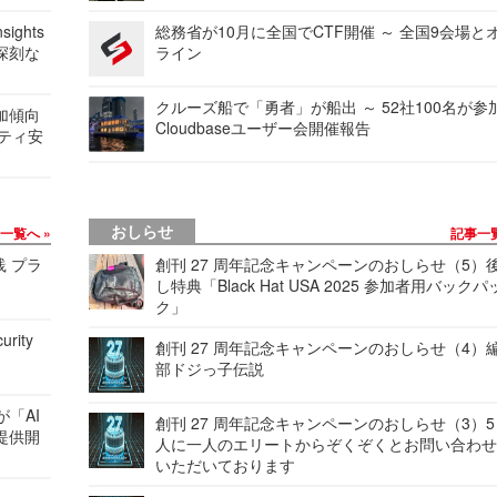
ights
総務省が10月に全国でCTF開催 ～ 全国9会場と
深刻な
ライン
クルーズ船で「勇者」が船出 ～ 52社100名が参
加傾向
Cloudbaseユーザー会開催報告
リティ安
おしらせ
事一覧へ
記事一
践 プラ
創刊 27 周年記念キャンペーンのおしらせ（5）
し特典「Black Hat USA 2025 参加者用バックパ
ク」
urity
創刊 27 周年記念キャンペーンのおしらせ（4）
部ドジっ子伝説
が「AI
創刊 27 周年記念キャンペーンのおしらせ（3）5
提供開
人に一人のエリートからぞくぞくとお問い合わ
いただいております