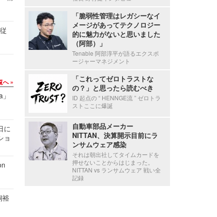
「脆弱性管理はレガシーなイ
メージがあってテクノロジー
の従
的に魅力がないと思いました
（阿部）」
Tenable 阿部淳平が語るエクスポ
ージャーマネジメント
「これってゼロトラストな
覧へ
の？」と思ったら読むべき
a」
ID 起点の “ HENNGE流 ” ゼロトラ
ストここに爆誕
自動車部品メーカー
1日に
NITTAN、決算開示目前にラ
ショ
ンサムウェア感染
それは朝出社してタイムカードを
押せないことからはじまった。
n
NITTAN vs ランサムウェア 戦い全
記録
飼裕