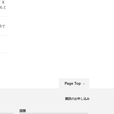
 X
かもと
件
用で
Page Top
購読のお申し込み
国際