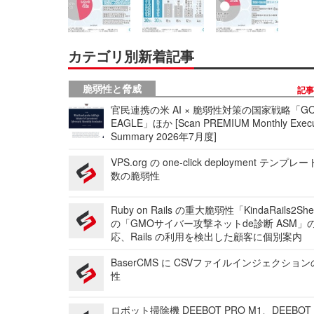
カテゴリ別新着記事
脆弱性と脅威
記
官民連携の米 AI × 脆弱性対策の国家戦略「GO
EAGLE」ほか [Scan PREMIUM Monthly Execu
Summary 2026年7月度]
VPS.org の one-click deployment テンプ
数の脆弱性
Ruby on Rails の重大脆弱性「KindaRails2Sh
の「GMOサイバー攻撃ネットde診断 ASM」
応、Rails の利用を検出した顧客に個別案内
BaserCMS に CSVファイルインジェクショ
性
ロボット掃除機 DEEBOT PRO M1、DEEBOT