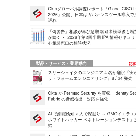
Oktaグローバル調査レポート「Global CISO Ins
2026」公開、日本はガバナンスツール導入で
遅れ
「偽警告」相談が再び急増 容疑者検挙後も増
が続く ～ 2026年第2四半期 IPA 情報セキュ
心相談窓口の相談状況
製品・サービス・業界動向
記
スリーシェイクのエンジニア 4 名が翻訳『実
ットフォームエンジニアリング』8 / 24 発売
Okta が Permiso Security を買収、Identity Sec
Fabric の脅威検出・対応を強化
AI で網羅検知 × 人で深掘り ～ GMOイエラエ
ホワイトハッカー ペネトレーションテスト」
始