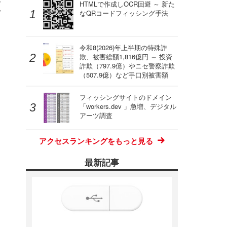
枚
HTMLで作成しOCR回避 ～ 新た
なQRコードフィッシング手法
令和8(2026)年上半期の特殊詐
欺、被害総額1,816億円 ～ 投資
詐欺（797.9億）やニセ警察詐欺
（507.9億）など手口別被害額
フィッシングサイトのドメイン
「workers.dev 」急増、デジタル
アーツ調査
アクセスランキングをもっと見る
最新記事