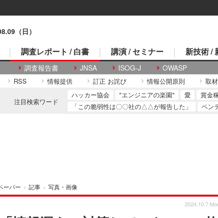
.08.09（日）
調査レポート / 白書
講演 / セミナー
新技術 /
調査報告書
JNSA
ISOG-J
OWASP
RSS
情報提供
訂正 お詫び
情報公開原則
取材
ハッカー協会
"エンジニアの楽園"
愛
賞金
注目検索ワード
「この脆弱性は〇〇社の△△が報告した」
ペン
ペーパー
›
記事
›
写真・画像
2024.10.7 Mo