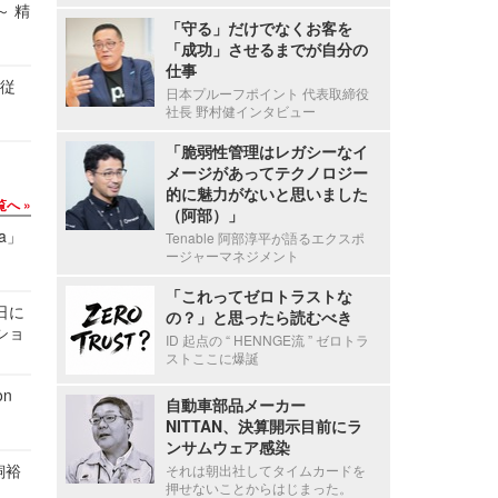
～ 精
「守る」だけでなくお客を
「成功」させるまでが自分の
仕事
の従
日本プルーフポイント 代表取締役
社長 野村健インタビュー
「脆弱性管理はレガシーなイ
メージがあってテクノロジー
的に魅力がないと思いました
覧へ
（阿部）」
a」
Tenable 阿部淳平が語るエクスポ
ージャーマネジメント
「これってゼロトラストな
1日に
の？」と思ったら読むべき
ショ
ID 起点の “ HENNGE流 ” ゼロトラ
ストここに爆誕
n
自動車部品メーカー
NITTAN、決算開示目前にラ
ンサムウェア感染
飼裕
それは朝出社してタイムカードを
押せないことからはじまった。