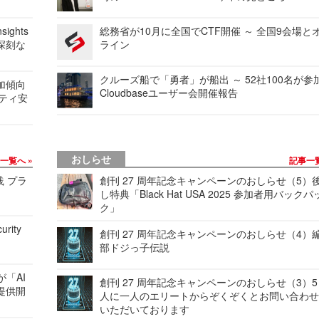
ights
総務省が10月に全国でCTF開催 ～ 全国9会場と
深刻な
ライン
クルーズ船で「勇者」が船出 ～ 52社100名が参
加傾向
Cloudbaseユーザー会開催報告
リティ安
おしらせ
事一覧へ
記事一
践 プラ
創刊 27 周年記念キャンペーンのおしらせ（5）
し特典「Black Hat USA 2025 参加者用バックパ
ク」
urity
創刊 27 周年記念キャンペーンのおしらせ（4）
部ドジっ子伝説
が「AI
創刊 27 周年記念キャンペーンのおしらせ（3）5
提供開
人に一人のエリートからぞくぞくとお問い合わ
いただいております