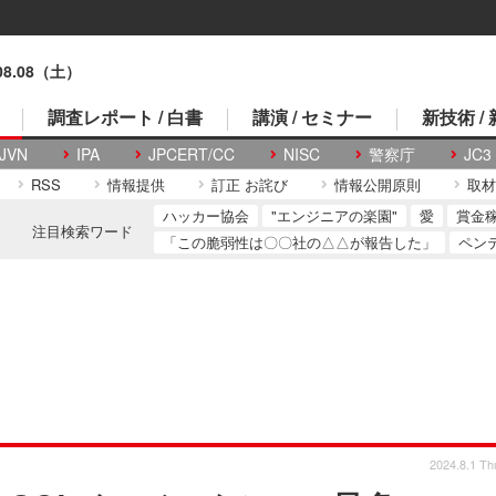
.08.08（土）
調査レポート / 白書
講演 / セミナー
新技術 /
JVN
IPA
JPCERT/CC
NISC
警察庁
JC3
RSS
情報提供
訂正 お詫び
情報公開原則
取材
ハッカー協会
"エンジニアの楽園"
愛
賞金
注目検索ワード
「この脆弱性は〇〇社の△△が報告した」
ペン
2024.8.1 Th