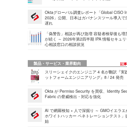
Oktaグローバル調査レポート「Global CISO Ins
2026」公開、日本はガバナンスツール導入で
遅れ
「偽警告」相談が再び急増 容疑者検挙後も増
が続く ～ 2026年第2四半期 IPA 情報セキュ
心相談窓口の相談状況
製品・サービス・業界動向
記
スリーシェイクのエンジニア 4 名が翻訳『実
ットフォームエンジニアリング』8 / 24 発売
Okta が Permiso Security を買収、Identity Sec
Fabric の脅威検出・対応を強化
AI で網羅検知 × 人で深掘り ～ GMOイエラエ
ホワイトハッカー ペネトレーションテスト」
始