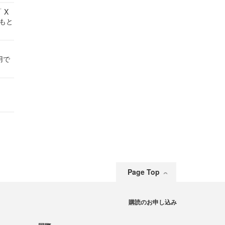
 X
かもと
件
用で
Page Top
購読のお申し込み