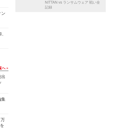
NITTAN vs ランサムウェア 戦い全
記録
オン
加、
覧へ
後出
ッ
編集
 万
せを