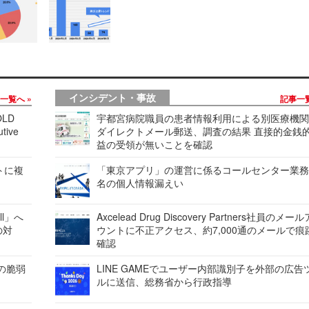
インシデント・事故
事一覧へ
記事一
LD
宇都宮病院職員の患者情報利用による別医療機
tive
ダイレクトメール郵送、調査の結果 直接的金銭
益の受領が無いことを確認
レートに複
「東京アプリ」の運営に係るコールセンター業務
名の個人情報漏えい
ell」へ
Axcelead Drug Discovery Partners社員のメー
の対
ウントに不正アクセス、約7,000通のメールで痕
確認
ンの脆弱
LINE GAMEでユーザー内部識別子を外部の広告
ルに送信、総務省から行政指導