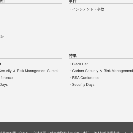
弱性
事件
インシデント・事故
t
 検証
特集
t
Black Hat
Security ＆ Risk Management Summit
Gartner Security ＆ Risk Managemen
ference
RSA Conference
 Days
Security Days
掲載のお問い合わせ
会社概要
特定商取引法に基づく表記
個人情報保護方針
イー