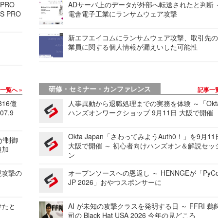
 PRO
ADサーバ上のデータが外部へ転送されたと判断 
S PRO
電舎電子工業にランサムウェア攻撃
新エフエイコムにランサムウェア攻撃、取引先
業員に関する個人情報が漏えいした可能性
研修・セミナー・カンファレンス
事一覧へ
記事一
816億
人事異動から退職処理までの実務を体験 ～「Okt
7.9
ハンズオンワークショップ 9月11日 大阪で開催
Okta Japan「さわってみようAuth0！」を9月1
 が制御
大阪で開催 ～ 初心者向けハンズオン＆解説セッ
追加
ン
型攻撃の
オープンソースへの恩返し ～ HENNGEが「PyCo
JP 2026」おやつスポンサーに
けたと
AI が未知の攻撃クラスを発明する日 ～ FFRI 鵜
司の Black Hat USA 2026 今年の見どころ