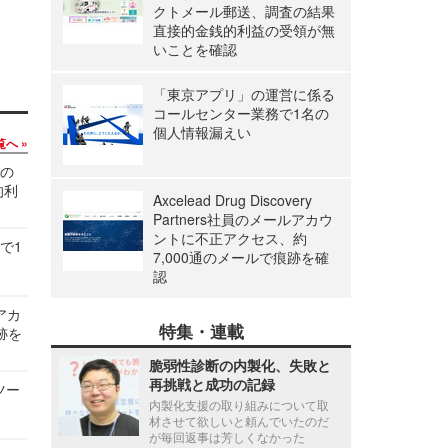
クトメール郵送、調査の結果
直接的金銭的利益の受領が無
いことを確認
「東京アプリ」の運営に係る
コールセンター業務で1名の
個人情報漏えい
覧へ
関の
的利
Axcelead Drug Discovery
Partners社員のメールアカウ
ントに不正アクセス、約
で1
7,000通のメールで痕跡を確
認
ルアカ
特集・連載
跡を
脆弱性診断の内製化、失敗と
再挑戦と成功の記録
ツー
内製化支援の取り組みについて取
材させて欲しいと頼んでいたのだ
が毎回返事は芳しくなかった