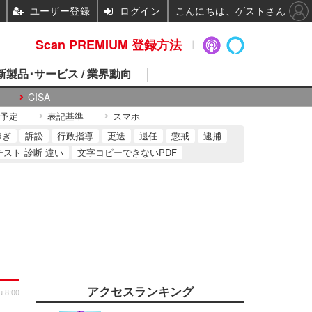
ユーザー登録
ログイン
こんにちは、ゲストさん
Scan PREMIUM 登録方法
 新製品･サービス / 業界動向
CISA
予定
表記基準
スマホ
稼ぎ
訴訟
行政指導
更迭
退任
懲戒
逮捕
テスト 診断 違い
文字コピーできないPDF
アクセスランキング
u 8:00