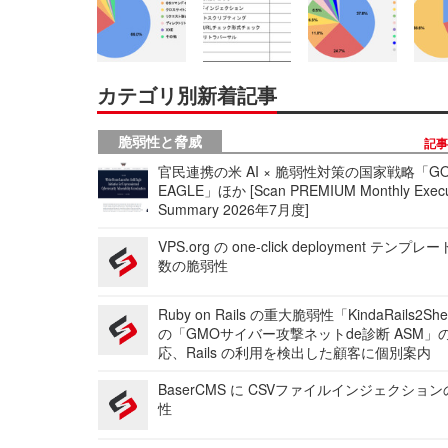
カテゴリ別新着記事
脆弱性と脅威
記
官民連携の米 AI × 脆弱性対策の国家戦略「GO
EAGLE」ほか [Scan PREMIUM Monthly Execu
Summary 2026年7月度]
VPS.org の one-click deployment テンプ
数の脆弱性
Ruby on Rails の重大脆弱性「KindaRails2Sh
の「GMOサイバー攻撃ネットde診断 ASM」
応、Rails の利用を検出した顧客に個別案内
BaserCMS に CSVファイルインジェクショ
性