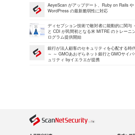
AeyeScan がアップデート、Ruby on Rails や
WordPress の最新脆弱性に対応
ディセプション技術で敵対者に能動的に関与 ～
と CDI が民間初となる米 MITRE のトレーニ
ログラム提供開始
銀行が法人顧客のセキュリティを心配する時
～ ～ GMOあおぞらネット銀行とGMOサイ
ュリティ byイエラエが提携