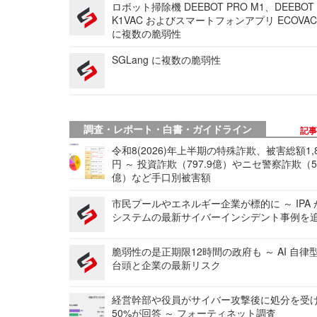
ロボット掃除機 DEEBOT PRO M1、DEEBOT
K1VAC およびスマートフォンアプリ ECOVAC
に複数の脆弱性
SGLang に複数の脆弱性
調査・レポート・白書・ガイドライン
記
令和8(2026)年上半期の特殊詐欺、被害総額1,
円 ～ 投資詐欺（797.9億）やニセ警察詐欺（50
億）など手口別被害額
市民プールやエネルギー企業が標的に ～ IPA
システムの最新サイバーインシデント事例を
脆弱性の是正期限12時間の政府も ～ AI 自律
台頭と企業の最新リスク
経営幹部や役員がサイバー攻撃後に処分を受
50%が回答 ～ フォーティネット調査