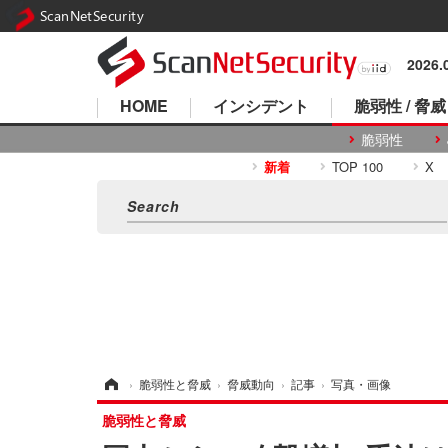
ScanNetSecurity
2026
HOME
インシデント
脆弱性 / 脅威
脆弱性
新着
TOP 100
X
ホーム
›
脆弱性と脅威
›
脅威動向
›
記事
›
写真・画像
脆弱性と脅威