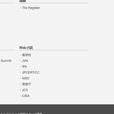
国際
The Register
Web小説
脆弱性
t Summit
JVN
IPA
JPCERT/CC
NISC
警察庁
JC3
CISA
ドからのリリース情報
スタッフ募集