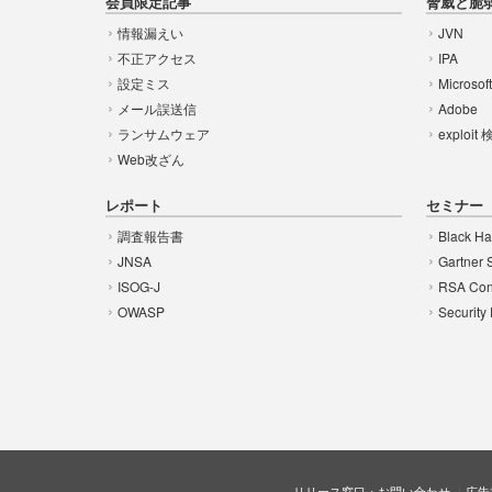
会員限定記事
脅威と脆
情報漏えい
JVN
不正アクセス
IPA
設定ミス
Microsof
メール誤送信
Adobe
ランサムウェア
exploit
Web改ざん
レポート
セミナー
調査報告書
Black Ha
JNSA
Gartner 
ISOG-J
RSA Con
OWASP
Security
リリース窓口・お問い合わせ
広告