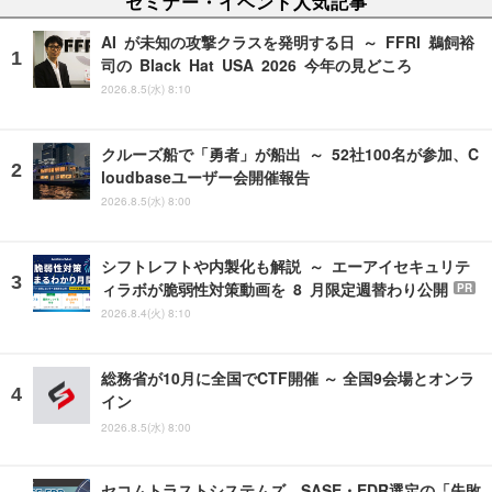
セミナー・イベント人気記事
AI が未知の攻撃クラスを発明する日 ～ FFRI 鵜飼裕
司の Black Hat USA 2026 今年の見どころ
2026.8.5(水) 8:10
クルーズ船で「勇者」が船出 ～ 52社100名が参加、C
loudbaseユーザー会開催報告
2026.8.5(水) 8:00
シフトレフトや内製化も解説 ～ エーアイセキュリテ
ィラボが脆弱性対策動画を 8 月限定週替わり公開
PR
2026.8.4(火) 8:10
総務省が10月に全国でCTF開催 ～ 全国9会場とオンラ
イン
2026.8.5(水) 8:00
セコムトラストシステムズ、SASE・EDR選定の「失敗