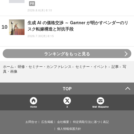
PR
2026.8.6(木) 8:10
生成 AI の価格交渉 ～ Gartner が明かすベンダーのリ
スク転嫁構造と対抗手段
2026.7.30(木) 8:15
ランキングをもっと見る
写
ホーム
›
研修・セミナー・カンファレンス
›
セミナー・イベント
›
記事
›
真・画像
TOP
Home
X
Mail Magazine
お問合せ
広告掲載
会社概要
特定商取引法に基づく表記
個人情報保護方針