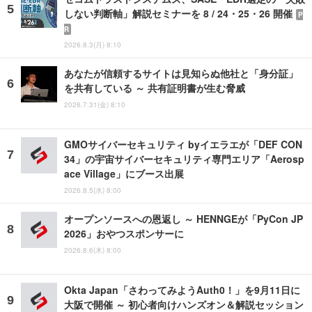
しない判断軸」解説セミナーを 8 / 24・25・26 開催
P
R
2026.8.3(月) 8:10
あなたが信頼するサイトは見知らぬ他社と「身分証」
を共有している ～ 共有証明書が生む脅威
2026.7.31(金) 8:10
GMOサイバーセキュリティ byイエラエが「DEF CON
34」の宇宙サイバーセキュリティ専門エリア「Aerosp
ace Village」にブース出展
2026.8.5(水) 8:00
オープンソースへの恩返し ～ HENNGEが「PyCon JP
2026」おやつスポンサーに
2026.8.6(木) 8:00
Okta Japan「さわってみようAuth0！」を9月11日に
大阪で開催 ～ 初心者向けハンズオン＆解説セッション