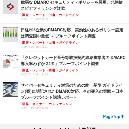
脆弱な DMARC セキュリティ・ポリシーを悪用、北朝鮮
スピアフィッシング詐欺
調査・レポート・白書・ガイドライン
2024.5.13 Mon 8:00
日経225企業のDMARC対応、実効性のあるポリシー設定
は調査国中最低 ～ プルーフポイント調査
調査・レポート・白書・ガイドライン
2024.1.31 Wed 8:00
「クレジットカード番号等取扱契約締結事業者の DMARC
導入率わずか 22％」プルーフポイント調査
調査・レポート・白書・ガイドライン
2023.7.10 Mon 8:00
サイバーセキュリティ対策のための統一基準 ガイドライ
ン(案)に明記されたDMARC対応、その導入の実際～日本
プルーフポイント講演レポート
研修・セミナー・カンファレンス
2023.5.22 Mon 8:10
PageTop