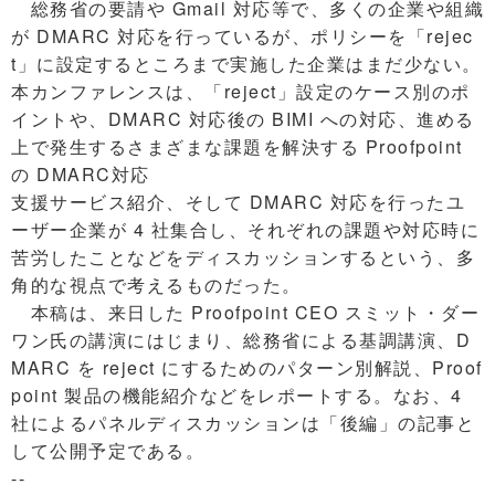
総務省の要請や Gmail 対応等で、多くの企業や組織
が DMARC 対応を行っているが、ポリシーを「rejec
t」に設定するところまで実施した企業はまだ少ない。
本カンファレンスは、「reject」設定のケース別のポ
イントや、DMARC 対応後の BIMI への対応、進める
上で発生するさまざまな課題を解決する Proofpoint
の DMARC対応
支援サービス紹介、そして DMARC 対応を行ったユ
ーザー企業が 4 社集合し、それぞれの課題や対応時に
苦労したことなどをディスカッションするという、多
角的な視点で考えるものだった。
本稿は、来日した Proofpoint CEO スミット・ダー
ワン氏の講演にはじまり、総務省による基調講演、D
MARC を reject にするためのパターン別解説、Proof
point 製品の機能紹介などをレポートする。なお、4
社によるパネルディスカッションは「後編」の記事と
して公開予定である。
--