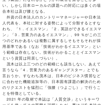
い。しかし日本ローカルの課題への対応には多くの場
合本社は及び腰となる。
外資の日本法人のカントリーマネージャーや日本法
人代表を、本社に対する姿勢によって分類するとすな
わち、「1．イエスマン」「2．英語ができるイエスマ
ン」「3．営業力のあるイエスマン」、99 ％がこの三
つのどれかあるいは複数に属するしそもそもそれが採
用基準である（なお「技術がわかるイエスマン」とい
う範疇は存在しない。技術がわかることとイエスマン
という資質は同居しづらい）。
茂木は以上三つのどの範疇にも該当しない。あえて
言うなら「4．営業力のあるギャングスター」とでも
言おうか。すなわち茂木は、日本のビジネス慣習など
に合わせた機能追加等の、日本固有課題の解決のため
のリクエストを猛烈に「強腰（つよごし）」で行うこ
とを特徴としている。
2021 年の取材で本誌は「人質交渉」というキーワ
ードを使ってその実態を説明したが、要は US 本社の