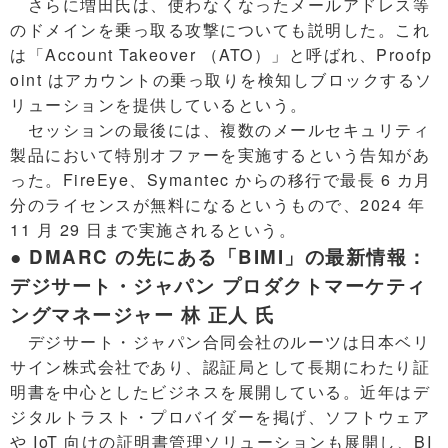
さらに増田氏は、使わなくなったメールアドレス等
のドメインを乗っ取る攻撃についても説明した。これ
は「Account Takeover （ATO）」と呼ばれ、Proofp
oint はアカウントの乗っ取りを検知しブロックするソ
リューションを提供しているという。
セッションの最後には、複数のメールセキュリティ
製品において特別オファーを実施するという告知があ
った。FireEye、Symantec からの移行で最長 6 カ月
分のライセンスが無料になるというもので、2024 年
11 月 29 日まで実施されるという。
● DMARC の先にある「BIMI」の最新情報：
デジサート・ジャパン プロダクトマーケティ
ングマネージャー 林 正人 氏
デジサート・ジャパン合同会社のルーツは日本ベリ
サイン株式会社であり、認証局として長期にわたり証
明書を中心としたビジネスを展開している。近年はデ
ジタルトラスト・プロバイダーを掲げ、ソフトウェア
や IoT 向けの証明書管理ソリューションも展開し、BI