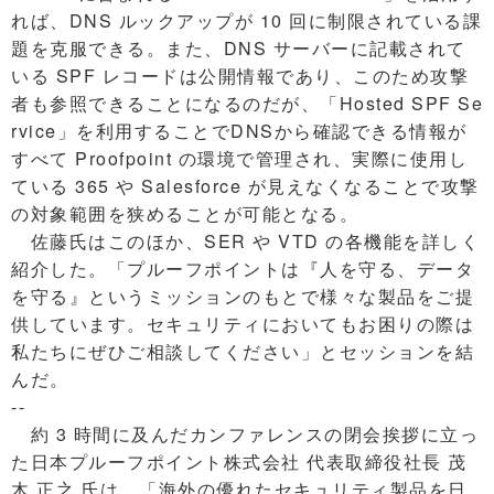
れば、DNS ルックアップが 10 回に制限されている課
題を克服できる。また、DNS サーバーに記載されて
いる SPF レコードは公開情報であり、このため攻撃
者も参照できることになるのだが、「Hosted SPF Se
rvice」を利用することでDNSから確認できる情報が
すべて Proofpoint の環境で管理され、実際に使用し
ている 365 や Salesforce が見えなくなることで攻撃
の対象範囲を狭めることが可能となる。
佐藤氏はこのほか、SER や VTD の各機能を詳しく
紹介した。「プルーフポイントは『人を守る、データ
を守る』というミッションのもとで様々な製品をご提
供しています。セキュリティにおいてもお困りの際は
私たちにぜひご相談してください」とセッションを結
んだ。
--
約 3 時間に及んだカンファレンスの閉会挨拶に立っ
た日本プルーフポイント株式会社 代表取締役社長 茂
木 正之 氏は、「海外の優れたセキュリティ製品を日