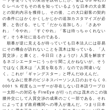
C レベルでもその名を知っているような日本の大企業
との契約内示を獲得し、その後、この大口顧客の契約
の条件にはかくかくしかじかの追加カスタマイズが必
要、と告げる。そして「だから追加しろ」「さあや
れ」「今やれ」「すぐやれ」「客は待っちゃくれない
ぞ」そう本社に迫るのである。
順番が逆に見えるが待っていても日本法人には容易
にその機会が訪れないことを茂木は知っている。「人
質交渉」と書くと、今日日（きょうび）人質を解放す
るネゴシエーターにうっかり聞こえかねないが、そう
ではなく茂木は「人質を取る方」なのでお間違いな
く。これが「ギャングスター」と呼んだゆえんだ。
ちなみに世界のビジネスパーソン人口のおそらく 0.
0001 ％ 程度もユーザーが存在しない日本語ワープロ
一太郎への対応を FireEye が行ったのは茂木のこの強
腰外交にして人質交渉の成果のごく一部である。それ
によってまず政府機関への導入が進んだ。つまり日本