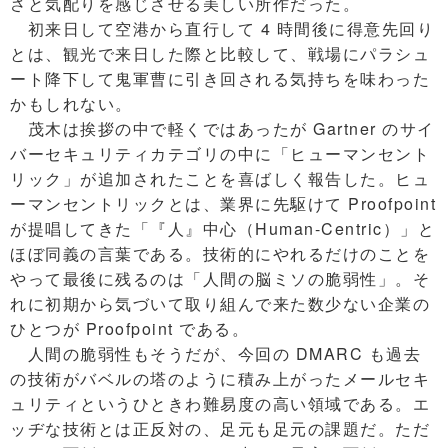
さと気配りを感じさせる美しい所作だった。
初来日して空港から直行して 4 時間後に得意先回り
とは、観光で来日した際と比較して、戦場にパラシュ
ート降下して鬼軍曹に引き回される気持ちを味わった
かもしれない。
茂木は挨拶の中で軽くではあったが Gartner のサイ
バーセキュリティカテゴリの中に「ヒューマンセント
リック」が追加されたことを喜ばしく報告した。ヒュ
ーマンセントリックとは、業界に先駆けて Proofpoint
が提唱してきた「『人』中心（Human-Centric）」と
ほぼ同義の言葉である。技術的にやれるだけのことを
やって最後に残るのは「人間の脳ミソの脆弱性」。そ
れに初期から気づいて取り組んで来た数少ない企業の
ひとつが Proofpoint である。
人間の脆弱性もそうだが、今回の DMARC も過去
の技術がバベルの塔のように積み上がったメールセキ
ュリティというひときわ難易度の高い領域である。エ
ッヂな技術とは正反対の、足元も足元の課題だ。ただ