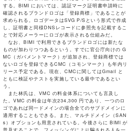
する。BIMI においては、認証マーク証明書申請時に
確認されるブランドロゴは「登録商標」であることが
求められる。ロゴデータはSVG P/Sという形式で作成
し、証明書と同様DNSレコードに参照先を記載するこ
とで対応メーラーにロゴが表示される仕組みだ。
なお、BIMI で利用できるブランドロゴには新たな
ものが加わりつつあるという。すでに官公庁向けの G
MC（ガバメントマーク）が追加され、登録商標では
ないロゴを登録できるCMC（コモンマーク）も年内リ
リース予定である。現在、CMCに関してはGmail と
ともに検証やテストを実施している最中であるとい
う。
また林氏は、VMC の料金体系についても言及し
た。VMC の料金は年次234,300 円であり、一つのロ
ゴであれば同一ドメインの場合全てのサブドメインに
適用することもできる。また、マルチドメイン（SAN
s）オプションも用意されている。今後さらに BIMI が
普及することで、フィッシングにより騙される人を一