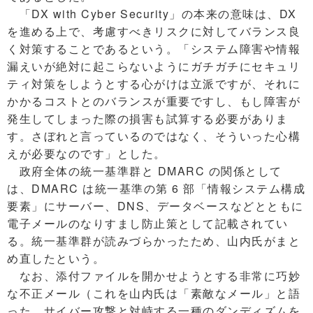
「DX with Cyber Security」の本来の意味は、DX
を進める上で、考慮すべきリスクに対してバランス良
く対策することであるという。「システム障害や情報
漏えいが絶対に起こらないようにガチガチにセキュリ
ティ対策をしようとする心がけは立派ですが、それに
かかるコストとのバランスが重要ですし、もし障害が
発生してしまった際の損害も試算する必要がありま
す。さぼれと言っているのではなく、そういった心構
えが必要なのです」とした。
政府全体の統一基準群と DMARC の関係として
は、DMARC は統一基準の第 6 部「情報システム構成
要素」にサーバー、DNS、データベースなどとともに
電子メールのなりすまし防止策として記載されてい
る。統一基準群が読みづらかったため、山内氏がまと
め直したという。
なお、添付ファイルを開かせようとする非常に巧妙
な不正メール（これを山内氏は「素敵なメール」と語
った。サイバー攻撃と対峙する一種のダンディズムを