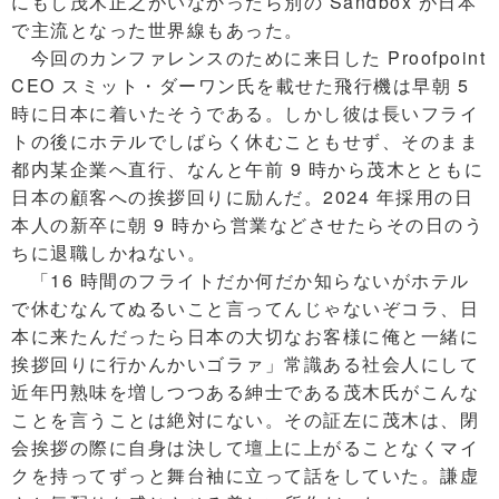
にもし茂木正之がいなかったら別の Sandbox が日本
で主流となった世界線もあった。
今回のカンファレンスのために来日した Proofpoint
CEO スミット・ダーワン氏を載せた飛行機は早朝 5
時に日本に着いたそうである。しかし彼は長いフライ
トの後にホテルでしばらく休むこともせず、そのまま
都内某企業へ直行、なんと午前 9 時から茂木とともに
日本の顧客への挨拶回りに励んだ。2024 年採用の日
本人の新卒に朝 9 時から営業などさせたらその日のう
ちに退職しかねない。
「16 時間のフライトだか何だか知らないがホテル
で休むなんてぬるいこと言ってんじゃないぞコラ、日
本に来たんだったら日本の大切なお客様に俺と一緒に
挨拶回りに行かんかいゴラァ」常識ある社会人にして
近年円熟味を増しつつある紳士である茂木氏がこんな
ことを言うことは絶対にない。その証左に茂木は、閉
会挨拶の際に自身は決して壇上に上がることなくマイ
クを持ってずっと舞台袖に立って話をしていた。謙虚