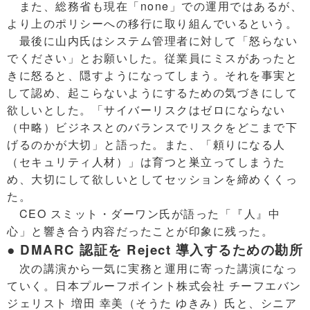
また、総務省も現在「none」での運用ではあるが、
より上のポリシーへの移行に取り組んでいるという。
最後に山内氏はシステム管理者に対して「怒らない
でください」とお願いした。従業員にミスがあったと
きに怒ると、隠すようになってしまう。それを事実と
して認め、起こらないようにするための気づきにして
欲しいとした。「サイバーリスクはゼロにならない
（中略）ビジネスとのバランスでリスクをどこまで下
げるのかが大切」と語った。また、「頼りになる人
（セキュリティ人材）」は育つと巣立ってしまうた
め、大切にして欲しいとしてセッションを締めくくっ
た。
CEO スミット・ダーワン氏が語った「『人』中
心」と響き合う内容だったことが印象に残った。
● DMARC 認証を Reject 導入するための勘所
次の講演から一気に実務と運用に寄った講演になっ
ていく。日本プルーフポイント株式会社 チーフエバン
ジェリスト 増田 幸美（そうた ゆきみ）氏と、シニア