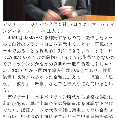
デジサート・ジャパン合同会社 プロダクトマーケティ
ングマネージャー 林 正人 氏
BIMI は DMARC を補完するもので、受信したメー
ルに自社のブランドロゴを表示することで、正規のメ
ールであることを視覚的に判断できるようにする。U
RLが似ているだけの偽物ドメインでは取得できないの
でフィッシングか否かの判断が一般消費者にもしやす
い。2023 年から国内で導入件数が増えており、採用
業種も以前から多かった金融に加えて、「流通」「建
設」「教育」「医療」などでも導入が進んでいるとい
う。
デジサートは日本ベリサイン時代から厳格な認証に
定評がある。単に申請企業の登記事項を確認するだけ
でなく、認証チームが代表電話に架電して問い合わせ
を行い、申請者の上司にまでたどって申請意思を確認