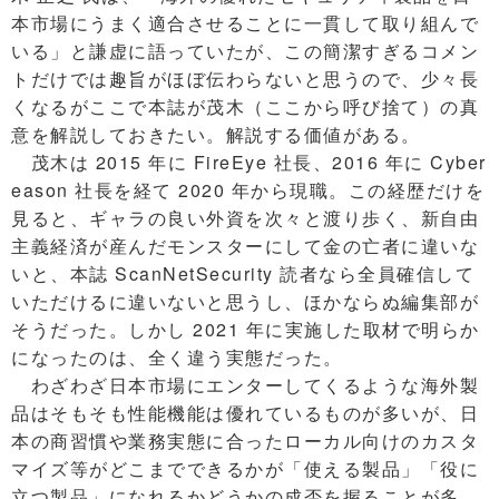
本市場にうまく適合させることに一貫して取り組んで
いる」と謙虚に語っていたが、この簡潔すぎるコメン
トだけでは趣旨がほぼ伝わらないと思うので、少々長
くなるがここで本誌が茂木（ここから呼び捨て）の真
意を解説しておきたい。解説する価値がある。
茂木は 2015 年に FireEye 社長、2016 年に Cyber
eason 社長を経て 2020 年から現職。この経歴だけを
見ると、ギャラの良い外資を次々と渡り歩く、新自由
主義経済が産んだモンスターにして金の亡者に違いな
いと、本誌 ScanNetSecurity 読者なら全員確信して
いただけるに違いないと思うし、ほかならぬ編集部が
そうだった。しかし 2021 年に実施した取材で明らか
になったのは、全く違う実態だった。
わざわざ日本市場にエンターしてくるような海外製
品はそもそも性能機能は優れているものが多いが、日
本の商習慣や業務実態に合ったローカル向けのカスタ
マイズ等がどこまでできるかが「使える製品」「役に
立つ製品」になれるかどうかの成否を握ることが多