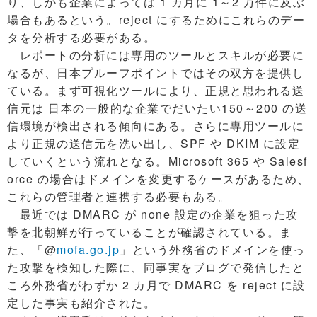
り、しかも企業によっては 1 カ月に 1～2 万件に及ぶ
場合もあるという。reject にするためにこれらのデー
タを分析する必要がある。
レポートの分析には専用のツールとスキルが必要に
なるが、日本プルーフポイントではその双方を提供し
ている。まず可視化ツールにより、正規と思われる送
信元は 日本の一般的な企業でだいたい150～200 の送
信環境が検出される傾向にある。さらに専用ツールに
より正規の送信元を洗い出し、SPF や DKIM に設定
していくという流れとなる。Microsoft 365 や Salesf
orce の場合はドメインを変更するケースがあるため、
これらの管理者と連携する必要もある。
最近では DMARC が none 設定の企業を狙った攻
撃を北朝鮮が行っていることが確認されている。ま
た、「@
mofa.go.jp
」という外務省のドメインを使っ
た攻撃を検知した際に、同事実をブログで発信したと
ころ外務省がわずか 2 カ月で DMARC を reject に設
定した事実も紹介された。