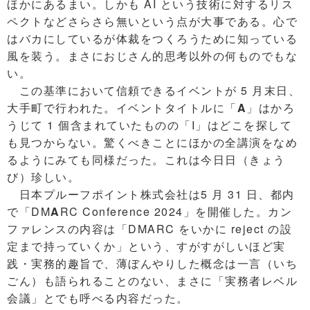
ほかにあるまい。しかも AI という技術に対するリス
ペクトなどさらさら無いという点が大事である。心で
はバカにしているが体裁をつくろうために知っている
風を装う。まさにおじさん的思考以外の何ものでもな
い。
この基準において信頼できるイベントが 5 月末日、
大手町で行われた。イベントタイトルに「
A
」はかろ
うじて 1 個含まれていたものの「I」はどこを探して
も見つからない。驚くべきことにほかの全講演をなめ
るようにみても同様だった。これは今日日（きょう
び）珍しい。
日本プルーフポイント株式会社は5 月 31 日、都内
で「DM
A
RC Conference 2024」を開催した。カン
ファレンスの内容は「DMARC をいかに reject の設
定まで持っていくか」という、すがすがしいほど実
践・実務的趣旨で、薄ぼんやりした概念は一言（いち
ごん）も語られることのない、まさに「実務者レベル
会議」とでも呼べる内容だった。