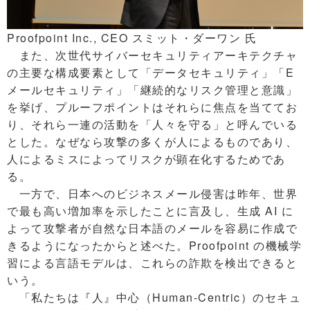
Proofpoint Inc., CEO スミット・ダーワン 氏
また、次世代サイバーセキュリティアーキテクチャ
の主要な構成要素として「データセキュリティ」「E
メールセキュリティ」「継続的なリスク管理と意識」
を挙げ、プルーフポイントはそれらに焦点を当ててお
り、それら一連の活動を「人々を守る」と呼んでいる
とした。なぜなら攻撃の多くが人によるものであり、
人によるミスによってリスクが顕在化するためであ
る。
一方で、日本へのビジネスメール侵害は昨年、世界
で最も高い増加率を示したことに言及し、生成 AI に
よって攻撃者が自然な日本語のメールを容易に作成で
きるようになったからと述べた。Proofpoint の機械学
習による言語モデルは、これらの詐欺を検出できると
いう。
「私たちは『人』中心（Human-Centric）のセキュ