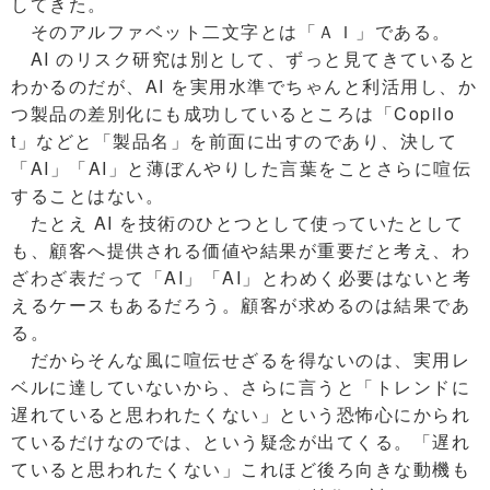
してきた。
そのアルファベット二文字とは「ＡＩ」である。
AI のリスク研究は別として、ずっと見てきていると
わかるのだが、AI を実用水準でちゃんと利活用し、か
つ製品の差別化にも成功しているところは「Copilo
t」などと「製品名」を前面に出すのであり、決して
「AI」「AI」と薄ぼんやりした言葉をことさらに喧伝
することはない。
たとえ AI を技術のひとつとして使っていたとして
も、顧客へ提供される価値や結果が重要だと考え、わ
ざわざ表だって「AI」「AI」とわめく必要はないと考
えるケースもあるだろう。顧客が求めるのは結果であ
る。
だからそんな風に喧伝せざるを得ないのは、実用レ
ベルに達していないから、さらに言うと「トレンドに
遅れていると思われたくない」という恐怖心にかられ
ているだけなのでは、という疑念が出てくる。「遅れ
ていると思われたくない」これほど後ろ向きな動機も