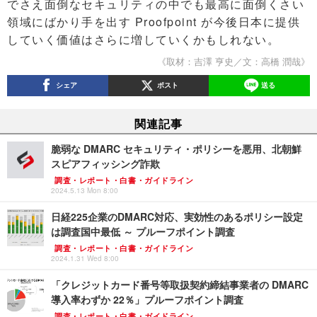
でさえ面倒なセキュリティの中でも最高に面倒くさい
領域にばかり手を出す Proofpoint が今後日本に提供
していく価値はさらに増していくかもしれない。
《取材：吉澤 亨史／文：高橋 潤哉》
シェア
ポスト
送る
関連記事
脆弱な DMARC セキュリティ・ポリシーを悪用、北朝鮮
スピアフィッシング詐欺
調査・レポート・白書・ガイドライン
2024.5.13 Mon 8:00
日経225企業のDMARC対応、実効性のあるポリシー設定
は調査国中最低 ～ プルーフポイント調査
調査・レポート・白書・ガイドライン
2024.1.31 Wed 8:00
「クレジットカード番号等取扱契約締結事業者の DMARC
導入率わずか 22％」プルーフポイント調査
調査・レポート・白書・ガイドライン