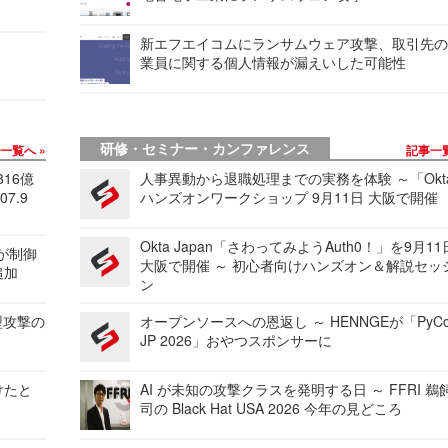
新エフエイコムにランサムウェア攻撃、取引先
業員に関する個人情報が漏えいした可能性
研修・セミナー・カンファレンス
事一覧へ
記事一
816億
人事異動から退職処理までの実務を体験 ～「Okt
7.9
ハンズオンワークショップ 9月11日 大阪で開催
Okta Japan「さわってみようAuth0！」を9月1
 が制御
大阪で開催 ～ 初心者向けハンズオン＆解説セッ
追加
ン
型攻撃の
オープンソースへの恩返し ～ HENNGEが「PyCo
JP 2026」おやつスポンサーに
けたと
AI が未知の攻撃クラスを発明する日 ～ FFRI 鵜
司の Black Hat USA 2026 今年の見どころ