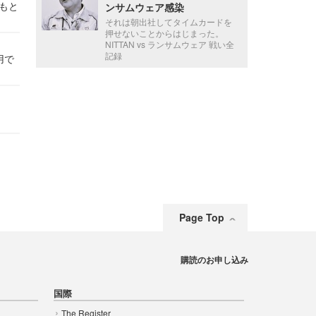
かもと
ンサムウェア感染
件
それは朝出社してタイムカードを
押せないことからはじまった。
NITTAN vs ランサムウェア 戦い全
記録
用で
Page Top
購読のお申し込み
国際
The Register