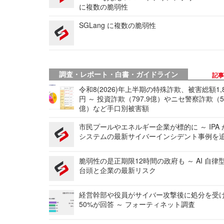
に複数の脆弱性
SGLang に複数の脆弱性
調査・レポート・白書・ガイドライン
記
令和8(2026)年上半期の特殊詐欺、被害総額1,
円 ～ 投資詐欺（797.9億）やニセ警察詐欺（50
億）など手口別被害額
市民プールやエネルギー企業が標的に ～ IPA
システムの最新サイバーインシデント事例を
脆弱性の是正期限12時間の政府も ～ AI 自律
台頭と企業の最新リスク
経営幹部や役員がサイバー攻撃後に処分を受
50%が回答 ～ フォーティネット調査