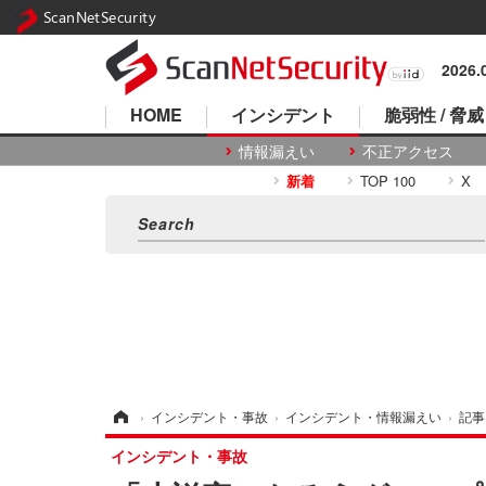
ScanNetSecurity
2026
HOME
インシデント
脆弱性 / 脅威
情報漏えい
不正アクセス
新着
TOP 100
X
ホーム
›
インシデント・事故
›
インシデント・情報漏えい
›
記事
インシデント・事故