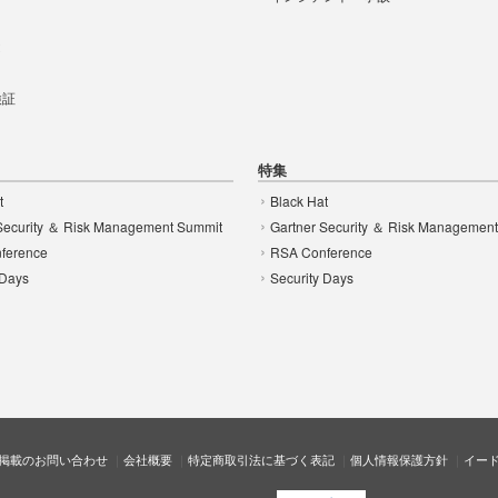
t
 検証
特集
t
Black Hat
Security ＆ Risk Management Summit
Gartner Security ＆ Risk Managemen
ference
RSA Conference
 Days
Security Days
掲載のお問い合わせ
会社概要
特定商取引法に基づく表記
個人情報保護方針
イー