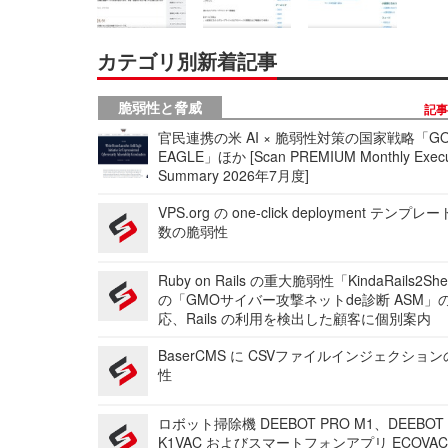
カテゴリ別新着記事
脆弱性と脅威
記
官民連携の米 AI × 脆弱性対策の国家戦略「GO
EAGLE」ほか [Scan PREMIUM Monthly Execu
Summary 2026年7月度]
VPS.org の one-click deployment テンプ
数の脆弱性
Ruby on Rails の重大脆弱性「KindaRails2Sh
の「GMOサイバー攻撃ネットde診断 ASM」
応、Rails の利用を検出した顧客に個別案内
BaserCMS に CSVファイルインジェクショ
性
ロボット掃除機 DEEBOT PRO M1、DEEBOT
K1VAC およびスマートフォンアプリ ECOVAC