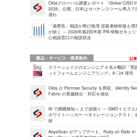
Oktaグローバル調査レポート「Global CISO Ins
2026」公開、日本はガバナンスツール導入で
遅れ
「偽警告」相談が再び急増 容疑者検挙後も増
が続く ～ 2026年第2四半期 IPA 情報セキュ
心相談窓口の相談状況
製品・サービス・業界動向
記
スリーシェイクのエンジニア 4 名が翻訳『実
ットフォームエンジニアリング』8 / 24 発売
Okta が Permiso Security を買収、Identity Sec
Fabric の脅威検出・対応を強化
AI で網羅検知 × 人で深掘り ～ GMOイエラエ
ホワイトハッカー ペネトレーションテスト」
始
AeyeScan がアップデート、Ruby on Rails や