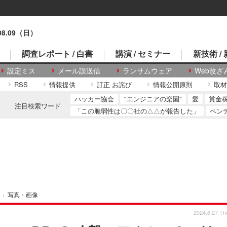
.08.09（日）
調査レポート / 白書
講演 / セミナー
新技術 /
設定ミス
メール誤送信
ランサムウェア
Web改ざ
RSS
情報提供
訂正 お詫び
情報公開原則
取材
ハッカー協会
"エンジニアの楽園"
愛
賞金
注目検索ワード
「この脆弱性は〇〇社の△△が報告した」
ペン
›
写真・画像
2024.6.27 Th