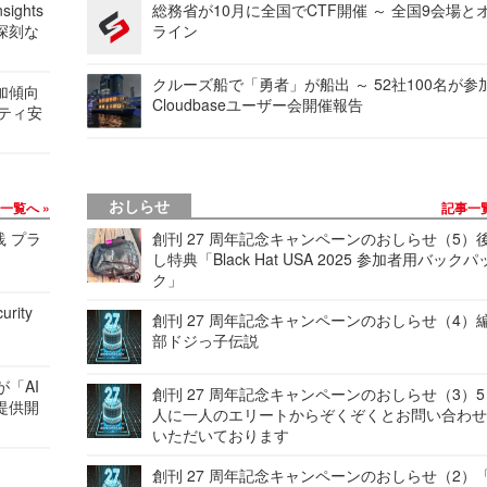
ights
総務省が10月に全国でCTF開催 ～ 全国9会場と
深刻な
ライン
クルーズ船で「勇者」が船出 ～ 52社100名が参
加傾向
Cloudbaseユーザー会開催報告
リティ安
おしらせ
事一覧へ
記事一
践 プラ
創刊 27 周年記念キャンペーンのおしらせ（5）
し特典「Black Hat USA 2025 参加者用バックパ
ク」
urity
創刊 27 周年記念キャンペーンのおしらせ（4）
部ドジっ子伝説
が「AI
創刊 27 周年記念キャンペーンのおしらせ（3）5
提供開
人に一人のエリートからぞくぞくとお問い合わ
いただいております
創刊 27 周年記念キャンペーンのおしらせ（2）「