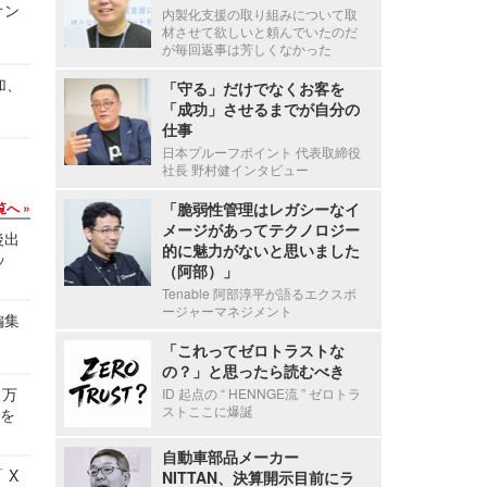
オン
内製化支援の取り組みについて取
材させて欲しいと頼んでいたのだ
が毎回返事は芳しくなかった
加、
「守る」だけでなくお客を
「成功」させるまでが自分の
仕事
日本プルーフポイント 代表取締役
社長 野村健インタビュー
覧へ
「脆弱性管理はレガシーなイ
メージがあってテクノロジー
後出
的に魅力がないと思いました
ッ
（阿部）」
Tenable 阿部淳平が語るエクスポ
ージャーマネジメント
編集
「これってゼロトラストな
の？」と思ったら読むべき
 万
ID 起点の “ HENNGE流 ” ゼロトラ
ストここに爆誕
せを
自動車部品メーカー
 X
NITTAN、決算開示目前にラ