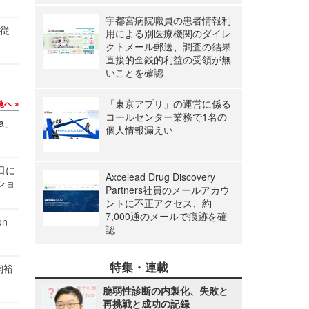
宇都宮病院職員の患者情報利
の従
用による別医療機関のダイレ
クトメール郵送、調査の結果
直接的金銭的利益の受領が無
いことを確認
「東京アプリ」の運営に係る
覧へ
コールセンター業務で1名の
a」
個人情報漏えい
1日に
Axcelead Drug Discovery
ショ
Partners社員のメールアカウ
ントに不正アクセス、約
7,000通のメールで痕跡を確
n
認
特集・連載
飼裕
脆弱性診断の内製化、失敗と
再挑戦と成功の記録