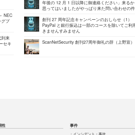
年後の 12 月 1 日以降に御連絡ください」来る
思ってはいましたがやっぱり来た問い合わせの
 NEC
創刊 27 周年記念キャンペーンのおしらせ（1）
ングプ
PayPal と銀行振込は一部のコースを除いてご利
きませんすみません
代到来
ScanNetSecurity 創刊27周年御礼の辞（上野宣）
バーセキ
弱性
事件
インシデント・事故