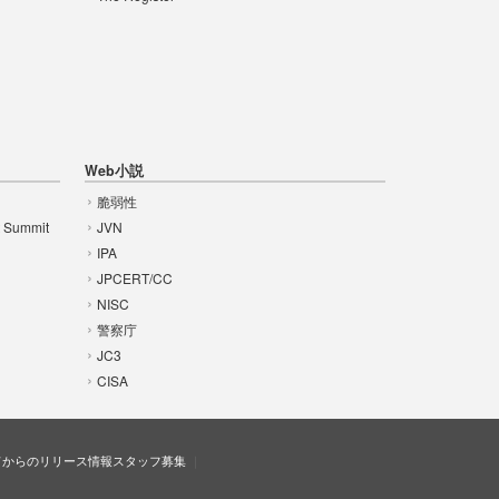
Web小説
脆弱性
t Summit
JVN
IPA
JPCERT/CC
NISC
警察庁
JC3
CISA
ドからのリリース情報
スタッフ募集