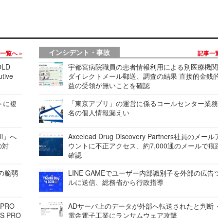
インシデント・事故
事一覧へ
記事一
LD
宇都宮病院職員の患者情報利用による別医療機
tive
ダイレクトメール郵送、調査の結果 直接的金銭
益の受領が無いことを確認
レートに複
「東京アプリ」の運営に係るコールセンター業務
名の個人情報漏えい
ell」へ
Axcelead Drug Discovery Partners社員のメー
の対
ウントに不正アクセス、約7,000通のメールで痕
確認
ンの脆弱
LINE GAMEでユーザー内部識別子を外部の広告
ルに送信、総務省から行政指導
 PRO
ADサーバ上のデータが外部へ転送されたと判断 
S PRO
電舎電子工業にランサムウェア攻撃