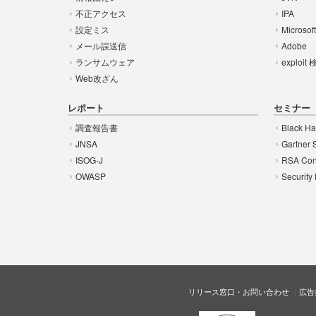
不正アクセス
IPA
設定ミス
Microsof
メール誤送信
Adobe
ランサムウェア
exploit
Web改ざん
レポート
セミナー
調査報告書
Black Ha
JNSA
Gartner 
ISOG-J
RSA Con
OWASP
Security
リリース窓口・お問い合わせ
広告