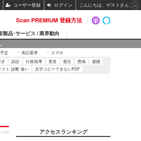
ユーザー登録
ログイン
こんにちは、ゲストさん
Scan PREMIUM 登録方法
 新製品･サービス / 業界動向
ん
予定
表記基準
スマホ
稼ぎ
訴訟
行政指導
更迭
退任
懲戒
逮捕
テスト 診断 違い
文字コピーできないPDF
アクセスランキング
u 8:05