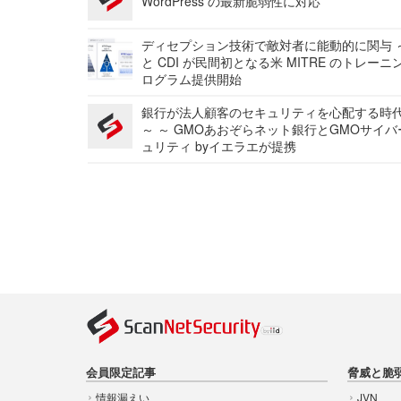
WordPress の最新脆弱性に対応
ディセプション技術で敵対者に能動的に関与 ～
と CDI が民間初となる米 MITRE のトレーニ
ログラム提供開始
銀行が法人顧客のセキュリティを心配する時
～ ～ GMOあおぞらネット銀行とGMOサイ
ュリティ byイエラエが提携
会員限定記事
脅威と脆
情報漏えい
JVN