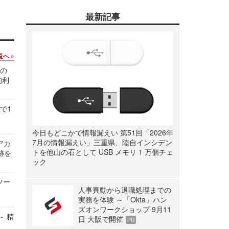
最新記事
覧へ
関の
的利
で1
今日もどこかで情報漏えい 第51回「2026年
7月の情報漏えい」三重県、陸自インシデン
ルアカ
トを他山の石として USB メモリ 1 万個チェ
跡を
ック
ツー
人事異動から退職処理までの
実務を体験 ～「Okta」ハン
ズオンワークショップ 9月11
～ 精
日 大阪で開催
PR