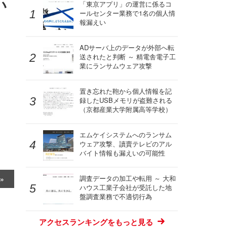
い
「東京アプリ」の運営に係るコ
ールセンター業務で1名の個人情
報漏えい
ADサーバ上のデータが外部へ転
送されたと判断 ～ 精電舎電子工
業にランサムウェア攻撃
置き忘れた鞄から個人情報を記
録したUSBメモリが盗難される
（京都産業大学附属高等学校）
エムケイシステムへのランサム
ウェア攻撃、讀賣テレビのアル
バイト情報も漏えいの可能性
調査データの加工や転用 ～ 大和
ハウス工業子会社が受託した地
盤調査業務で不適切行為
アクセスランキングをもっと見る