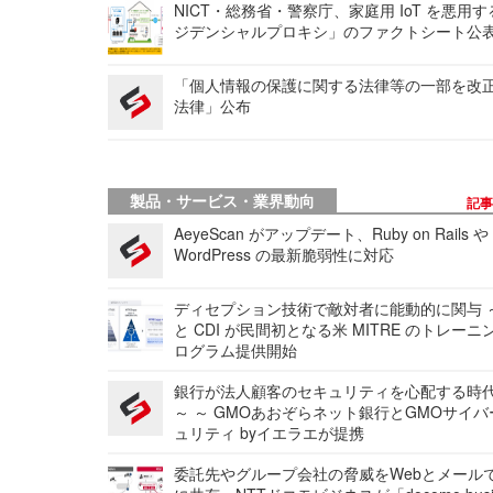
NICT・総務省・警察庁、家庭用 IoT を悪用
ジデンシャルプロキシ」のファクトシート公
「個人情報の保護に関する法律等の一部を改
法律」公布
製品・サービス・業界動向
記
AeyeScan がアップデート、Ruby on Rails や
WordPress の最新脆弱性に対応
ディセプション技術で敵対者に能動的に関与 ～
と CDI が民間初となる米 MITRE のトレーニ
ログラム提供開始
銀行が法人顧客のセキュリティを心配する時
～ ～ GMOあおぞらネット銀行とGMOサイ
ュリティ byイエラエが提携
委託先やグループ会社の脅威をWebとメール