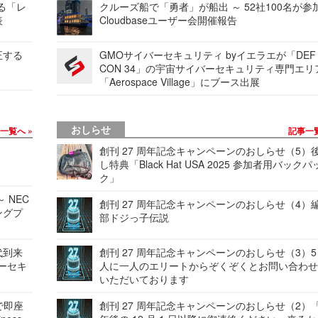
する「レ
クルーズ船で「勇者」が船出 ～ 52社100名が参
表
Cloudbaseユーザー会開催報告
正する
GMOサイバーセキュリティ byイエラエが「DEF
CON 34」の宇宙サイバーセキュリティ専門エリ
「Aerospace Village」にブース出展
おしらせ
事一覧へ
記事一
創刊 27 周年記念キャンペーンのおしらせ（5）
し特典「Black Hat USA 2025 参加者用バックパ
ク」
 NEC
創刊 27 周年記念キャンペーンのおしらせ（4）
ングプ
部ドジっ子伝説
代到来
創刊 27 周年記念キャンペーンのおしらせ（3）5
バーセキ
人に一人のエリートからぞくぞくとお問い合わ
いただいております
で即座
創刊 27 周年記念キャンペーンのおしらせ（2）「