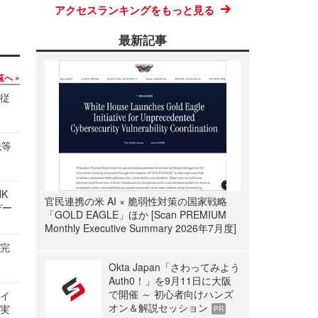
アクセスランキングをもっと見る
最新記事
覧へ
の従
税等
NK
官民連携の米 AI × 脆弱性対策の国家戦略
デー
「GOLD EAGLE」ほか [Scan PREMIUM
Monthly Executive Summary 2026年7月度]
を完
Okta Japan「さわってみよう
Auth0！」を9月11日に大阪
で開催 ～ 初心者向けハンズ
サイ
オン＆解説セッション
る実
PR