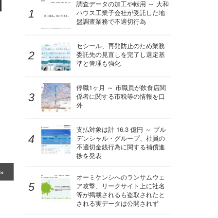
引
調査データの加工や転用 ～ 大和
ハウス工業子会社が受託した地
盤調査業務で不適切行為
セシール、再発防止のため業務
委託先の見直しを完了し選定基
準と管理も強化
停職1ヶ月 ～ 市職員が飲食店関
係者に関する市税等の情報を口
外
支払対象は計 16.3 億円 ～ プル
デンシャル・グループ、社員の
不適切金銭行為に関する補償進
捗を発表
オーミケンシへのランサムウェ
ア攻撃、リークサイト上に社名
等が掲載されるも盗取されたと
される実データは公開されず