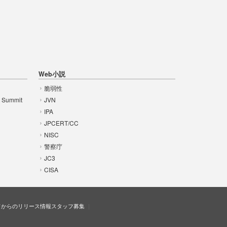
Web小説
脆弱性
t Summit
JVN
IPA
JPCERT/CC
NISC
警察庁
JC3
CISA
ドからのリリース情報
スタッフ募集