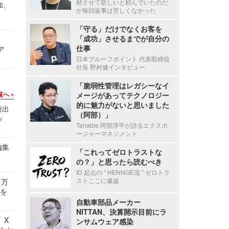
材させて欲しいと頼んでいたのだ
加、
が毎回返事は芳しくなかった
「守る」だけでなくお客を
「成功」させるまでが自分の
仕事
ア
日本プルーフポイント 代表取締役
社長 野村健インタビュー
「脆弱性管理はレガシーなイ
覧へ
メージがあってテクノロジー
的に魅力がないと思いました
後出
（阿部）」
ッ
Tenable 阿部淳平が語るエクスポ
ージャーマネジメント
編集
「これってゼロトラストな
の？」と思ったら読むべき
ID 起点の “ HENNGE流 ” ゼロトラ
ストここに爆誕
 万
せを
自動車部品メーカー
NITTAN、決算開示目前にラ
 X
ンサムウェア感染