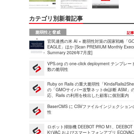
カテゴリ別新着記事
脆弱性と脅威
記
官民連携の米 AI × 脆弱性対策の国家戦略「GO
EAGLE」ほか [Scan PREMIUM Monthly Execu
Summary 2026年7月度]
VPS.org の one-click deployment テンプ
数の脆弱性
Ruby on Rails の重大脆弱性「KindaRails2Sh
の「GMOサイバー攻撃ネットde診断 ASM」
応、Rails の利用を検出した顧客に個別案内
BaserCMS に CSVファイルインジェクショ
性
ロボット掃除機 DEEBOT PRO M1、DEEBOT
K1VAC およびスマートフォンアプリ ECOVAC