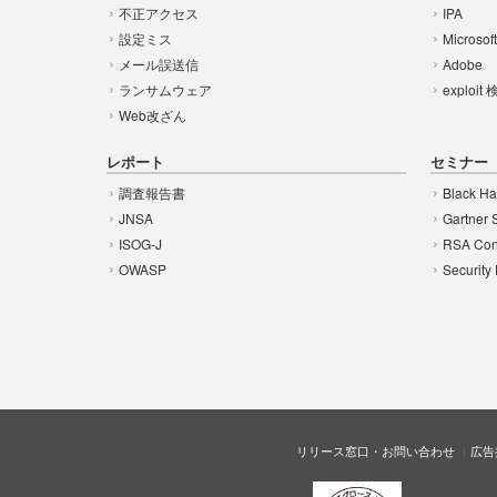
不正アクセス
IPA
設定ミス
Microsof
メール誤送信
Adobe
ランサムウェア
exploit
Web改ざん
レポート
セミナー
調査報告書
Black Ha
JNSA
Gartner 
ISOG-J
RSA Con
OWASP
Security
リリース窓口・お問い合わせ
広告