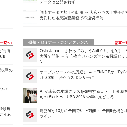
データは公開されず
調査データの加工や転用 ～ 大和ハウス工業子会
受託した地盤調査業務で不適切行為
研修・セミナー・カンファレンス
事一覧へ
記事一
 が制御
Okta Japan「さわってみようAuth0！」を9月1
追加
大阪で開催 ～ 初心者向けハンズオン＆解説セッ
ン
型攻撃の
オープンソースへの恩返し ～ HENNGEが「PyCo
JP 2026」おやつスポンサーに
けたと
AI が未知の攻撃クラスを発明する日 ～ FFRI 鵜
司の Black Hat USA 2026 今年の見どころ
加傾向
総務省が10月に全国でCTF開催 ～ 全国9会場と
リティ安
ライン