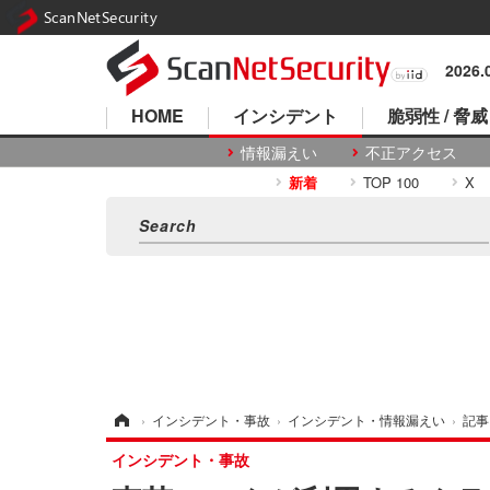
ScanNetSecurity
2026
HOME
インシデント
脆弱性 / 脅威
情報漏えい
不正アクセス
新着
TOP 100
X
ホーム
›
インシデント・事故
›
インシデント・情報漏えい
›
記事
インシデント・事故