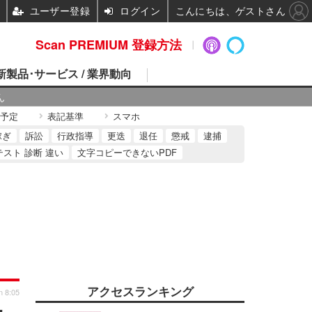
ユーザー登録
ログイン
こんにちは、ゲストさん
Scan PREMIUM 登録方法
 新製品･サービス / 業界動向
ん
予定
表記基準
スマホ
稼ぎ
訴訟
行政指導
更迭
退任
懲戒
逮捕
テスト 診断 違い
文字コピーできないPDF
アクセスランキング
n 8:05