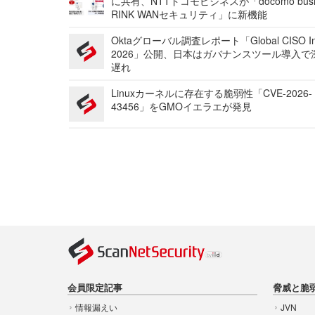
に共有、NTTドコモビジネスが「docomo busi
RINK WANセキュリティ」に新機能
Oktaグローバル調査レポート「Global CISO Ins
2026」公開、日本はガバナンスツール導入で
遅れ
Linuxカーネルに存在する脆弱性「CVE-2026-
43456」をGMOイエラエが発見
会員限定記事
脅威と脆
情報漏えい
JVN