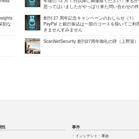
ness
年後の 12 月 1 日以降に御連絡ください」来る
思ってはいましたがやっぱり来た問い合わせの
ights
創刊 27 周年記念キャンペーンのおしらせ（1）
深刻な
PayPal と銀行振込は一部のコースを除いてご利
きませんすみません
ScanNetSecurity 創刊27周年御礼の辞（上野宣）
弱性
事件
インシデント・事故