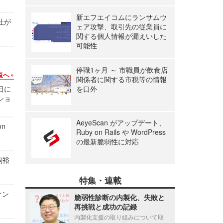
新エフエイコムにランサムウ
社が
ェア攻撃、取引先の従業員に
関する個人情報が漏えいした
可能性
停職1ヶ月 ～ 市職員が飲食店
覧へ
関係者に関する市税等の情報
1日に
を口外
ショ
AeyeScan がアップデート、
n
Ruby on Rails や WordPress
の最新脆弱性に対応
飼裕
特集・連載
オン
脆弱性診断の内製化、失敗と
再挑戦と成功の記録
内製化支援の取り組みについて取