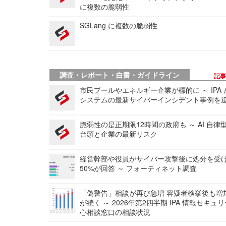
に複数の脆弱性
SGLang に複数の脆弱性
調査・レポート・白書・ガイドライン
記
市民プールやエネルギー企業が標的に ～ IPA
システムの最新サイバーインシデント事例を
脆弱性の是正期限12時間の政府も ～ AI 自律
台頭と企業の最新リスク
経営幹部や役員がサイバー攻撃後に処分を受
50%が回答 ～ フォーティネット調査
「偽警告」相談が再び急増 容疑者検挙後も増
が続く ～ 2026年第2四半期 IPA 情報セキュ
心相談窓口の相談状況