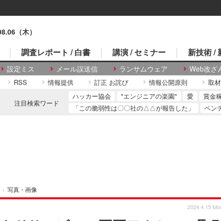
.08.06（木）
調査レポート / 白書
講演 / セミナー
新技術 /
設定ミス
メール誤送信
ランサムウェア
Web改ざ
RSS
情報提供
訂正 お詫び
情報公開原則
取材
ハッカー協会
"エンジニアの楽園"
愛
賞金
注目検索ワード
「この脆弱性は〇〇社の△△が報告した」
ペン
›
写真・画像
2024.4.15 Mo