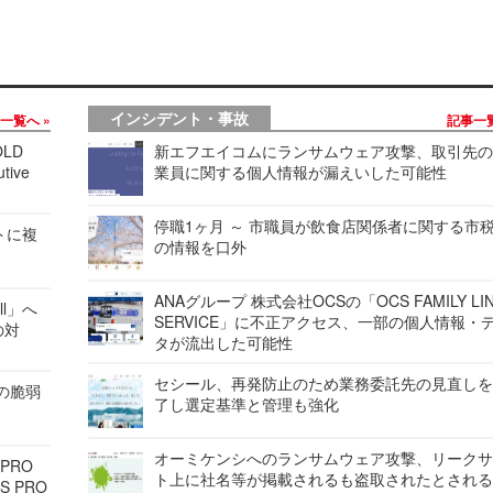
インシデント・事故
事一覧へ
記事一
LD
新エフエイコムにランサムウェア攻撃、取引先
tive
業員に関する個人情報が漏えいした可能性
停職1ヶ月 ～ 市職員が飲食店関係者に関する市
レートに複
の情報を口外
ANAグループ 株式会社OCSの「OCS FAMILY LI
ell」へ
SERVICE」に不正アクセス、一部の個人情報・
の対
タが流出した可能性
セシール、再発防止のため業務委託先の見直し
ンの脆弱
了し選定基準と管理も強化
オーミケンシへのランサムウェア攻撃、リーク
 PRO
ト上に社名等が掲載されるも盗取されたとされ
S PRO