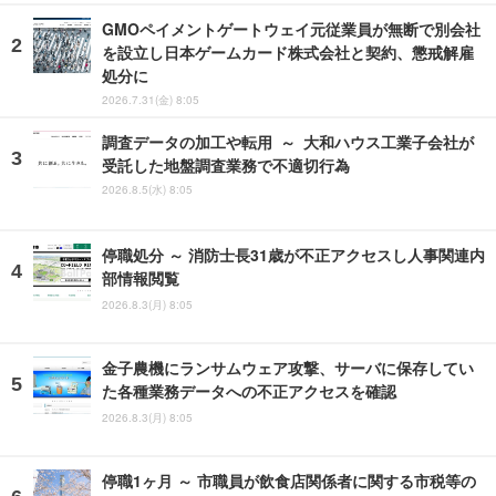
GMOペイメントゲートウェイ元従業員が無断で別会社
を設立し日本ゲームカード株式会社と契約、懲戒解雇
処分に
2026.7.31(金) 8:05
調査データの加工や転用 ～ 大和ハウス工業子会社が
受託した地盤調査業務で不適切行為
2026.8.5(水) 8:05
停職処分 ～ 消防士長31歳が不正アクセスし人事関連内
部情報閲覧
2026.8.3(月) 8:05
金子農機にランサムウェア攻撃、サーバに保存してい
た各種業務データへの不正アクセスを確認
2026.8.3(月) 8:05
停職1ヶ月 ～ 市職員が飲食店関係者に関する市税等の