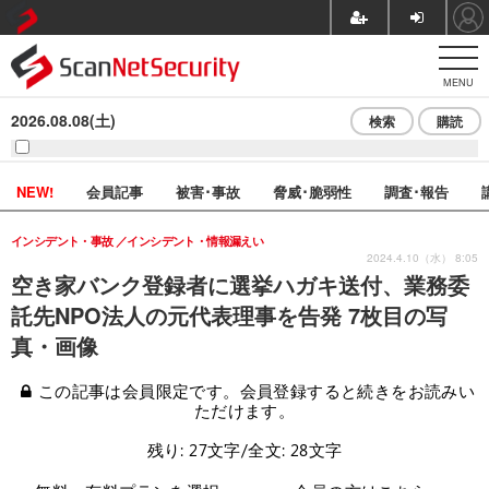
MENU
2026.08.08(土)
検索
購読
NEW!
会員記事
被害･事故
脅威･脆弱性
調査･報告
インシデント・事故
インシデント・情報漏えい
2024.4.10（水） 8:05
空き家バンク登録者に選挙ハガキ送付、業務委
託先NPO法人の元代表理事を告発 7枚目の写
真・画像
この記事は会員限定です。会員登録すると続きをお読みい
ただけます。
残り: 27文字/全文: 28文字