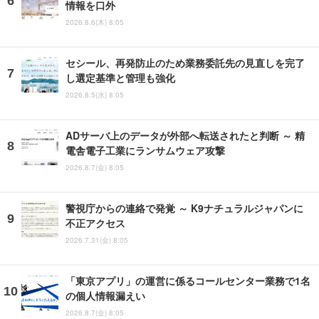
情報を口外
2026.8.6(木) 8:05
セシール、再発防止のため業務委託先の見直しを完了
し選定基準と管理も強化
2026.8.5(水) 8:05
ADサーバ上のデータが外部へ転送されたと判断 ～ 精
電舎電子工業にランサムウェア攻撃
2026.8.7(金) 8:05
警視庁からの連絡で発覚 ～ K9ナチュラルジャパンに
不正アクセス
2026.7.31(金) 8:05
「東京アプリ」の運営に係るコールセンター業務で1名
の個人情報漏えい
2026.8.7(金) 8:05