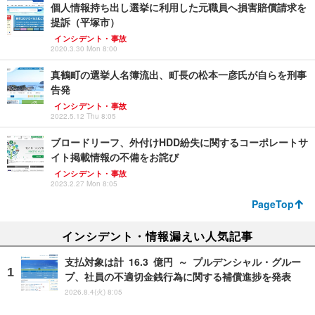
個人情報持ち出し選挙に利用した元職員へ損害賠償請求を
提訴（平塚市）
インシデント・事故
2020.3.30 Mon 8:00
真鶴町の選挙人名簿流出、町長の松本一彦氏が自らを刑事
告発
インシデント・事故
2022.5.12 Thu 8:05
ブロードリーフ、外付けHDD紛失に関するコーポレートサ
イト掲載情報の不備をお詫び
インシデント・事故
2023.2.27 Mon 8:05
PageTop
インシデント・情報漏えい人気記事
支払対象は計 16.3 億円 ～ プルデンシャル・グルー
プ、社員の不適切金銭行為に関する補償進捗を発表
2026.8.4(火) 8:05