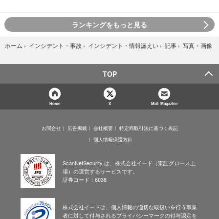
ランキングをもっと見る
写真・画像
ホーム
›
インシデント・事故
›
インシデント・情報漏えい
›
記事
›
TOP
Home
X
Mail Magazine
お問合せ
広告掲載
会社概要
特定商取引法に基づく表記
個人情報保護方針
ScanNetSecurity は、株式会社イード（東証グロース上
場）の運営するサービスです。
証券コード：6038
株式会社イードは、個人情報の適切な取扱いを行う事業
者に対して付与されるプライバシーマークの付与認定を