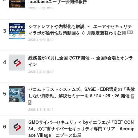
loudbaseユーザー会開催報告
2026.8.5(水) 8:00
シフトレフトや内製化も解説 ～ エーアイセキュリテ
ィラボが脆弱性対策動画を 8 月限定週替わり公開
PR
2026.8.4(火) 8:10
総務省が10月に全国でCTF開催 ～ 全国9会場とオンラ
イン
2026.8.5(水) 8:00
セコムトラストシステムズ、SASE・EDR選定の「失敗
しない判断軸」解説セミナーを 8 / 24・25・26 開催
P
R
2026.8.3(月) 8:10
GMOサイバーセキュリティ byイエラエが「DEF CON
34」の宇宙サイバーセキュリティ専門エリア「Aerosp
ace Village」にブース出展