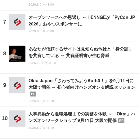
2026.8.5(水) 8:00
オープンソースへの恩返し ～ HENNGEが「PyCon JP
2026」おやつスポンサーに
2026.8.6(木) 8:00
あなたが信頼するサイトは見知らぬ他社と「身分証」
を共有している ～ 共有証明書が生む脅威
2026.7.31(金) 8:10
Okta Japan「さわってみようAuth0！」を9月11日に
大阪で開催 ～ 初心者向けハンズオン＆解説セッション
PR
2026.8.6(木) 8:10
人事異動から退職処理までの実務を体験 ～「Okta」ハ
ンズオンワークショップ 9月11日 大阪で開催
PR
2026.8.7(金) 8:10