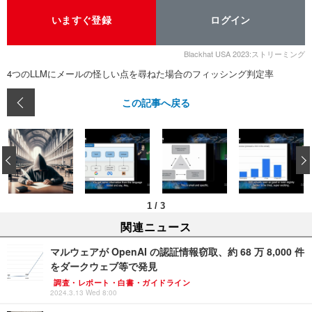
いますぐ登録
ログイン
Blackhat USA 2023:ストリーミング
4つのLLMにメールの怪しい点を尋ねた場合のフィッシング判定率
この記事へ戻る
‹
1
/
3
関連ニュース
マルウェアが OpenAI の認証情報窃取、約 68 万 8,000 件
をダークウェブ等で発見
調査・レポート・白書・ガイドライン
2024.3.13 Wed 8:00