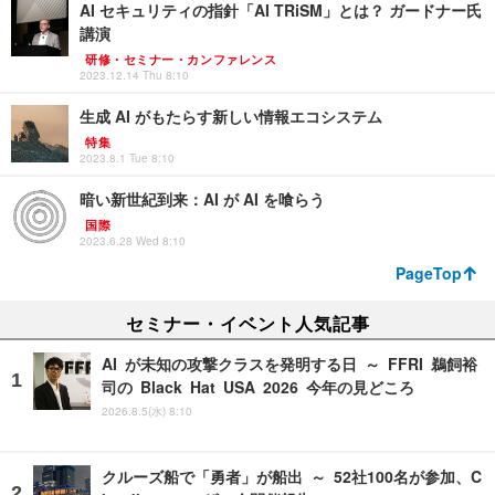
AI セキュリティの指針「AI TRiSM」とは？ ガードナー氏
講演
研修・セミナー・カンファレンス
2023.12.14 Thu 8:10
生成 AI がもたらす新しい情報エコシステム
特集
2023.8.1 Tue 8:10
暗い新世紀到来：AI が AI を喰らう
国際
2023.6.28 Wed 8:10
PageTop
セミナー・イベント人気記事
AI が未知の攻撃クラスを発明する日 ～ FFRI 鵜飼裕
司の Black Hat USA 2026 今年の見どころ
2026.8.5(水) 8:10
クルーズ船で「勇者」が船出 ～ 52社100名が参加、C