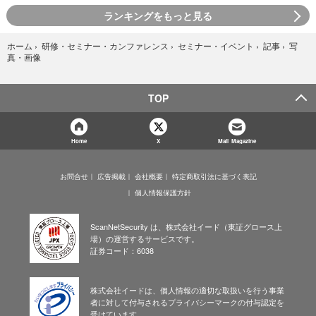
ランキングをもっと見る
写
ホーム
›
研修・セミナー・カンファレンス
›
セミナー・イベント
›
記事
›
真・画像
TOP
Home
X
Mail Magazine
お問合せ
広告掲載
会社概要
特定商取引法に基づく表記
個人情報保護方針
ScanNetSecurity は、株式会社イード（東証グロース上
場）の運営するサービスです。
証券コード：6038
株式会社イードは、個人情報の適切な取扱いを行う事業
者に対して付与されるプライバシーマークの付与認定を
受けています。