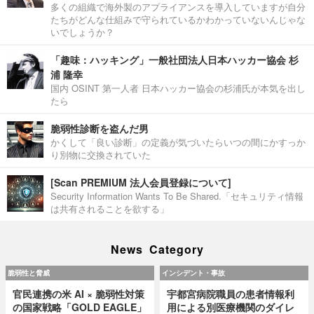
多くの組織で海外製のアプライアンスを導入していますが自分
たちがどんな仕組みで守られているかわかっていないんじゃな
いでしょうか？
「趣味：ハッキング」一般社団法人日本ハッカー協会 杉
浦 隆幸
国内 OSINT 第一人者 日本ハッカー協会の杉浦氏が本気を出し
たら
脆弱性診断を盗んだ男
かくして「良い診断」の定義が気づいたらいつの間にかすっか
り別物に交換されていた
[Scan PREMIUM 法人会員登録について]
Security Information Wants To Be Shared.「セキュリティ情報
は共有されることを欲する」
News Category
脆弱性と脅威
インシデント・事故
官民連携の米 AI × 脆弱性対策
宇都宮病院職員の患者情報利
の国家戦略「GOLD EAGLE」
用による別医療機関のダイレ