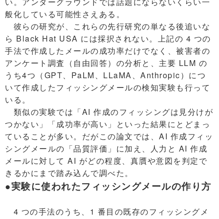
い。アンダーグラウンドでは話題にならないくらい一
般化している可能性さえある。
彼らの研究が、これらの先行研究の単なる後追いな
ら Black Hat USA には採択されない。上記の 4 つの
手法で作成したメールの成功率だけでなく、被害者の
アンケート調査（自由回答）の分析と、主要 LLM の
うち4つ（GPT、PaLM、LLaMA、Anthropic）につ
いて作成したフィッシングメールの検知実験も行って
いる。
類似の実験では「AI 作成のフィッシングは見分けが
つかない」「成功率が高い」といった結果にとどまっ
ていることが多い。だがこの論文では、AI 作成フィッ
シングメールの「品質評価」に加え、人力と AI 作成
メールに対して AI がどの程度、真贋や意図を判定で
きるかにまで踏み込んで調べた。
●実験に使われたフィッシングメールの作り方
4 つの手法のうち、1 番目の既存のフィッシングメ