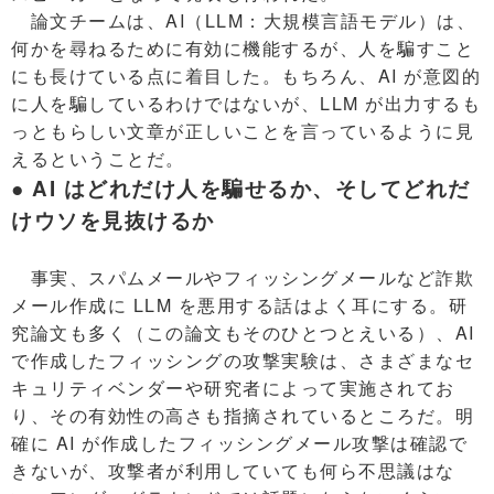
論文チームは、AI（LLM：大規模言語モデル）は、
何かを尋ねるために有効に機能するが、人を騙すこと
にも長けている点に着目した。もちろん、AI が意図的
に人を騙しているわけではないが、LLM が出力するも
っともらしい文章が正しいことを言っているように見
えるということだ。
● AI はどれだけ人を騙せるか、そしてどれだ
けウソを見抜けるか
事実、スパムメールやフィッシングメールなど詐欺
メール作成に LLM を悪用する話はよく耳にする。研
究論文も多く（この論文もそのひとつとえいる）、AI
で作成したフィッシングの攻撃実験は、さまざまなセ
キュリティベンダーや研究者によって実施されてお
り、その有効性の高さも指摘されているところだ。明
確に AI が作成したフィッシングメール攻撃は確認で
きないが、攻撃者が利用していても何ら不思議はな