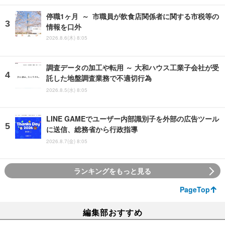
停職1ヶ月 ～ 市職員が飲食店関係者に関する市税等の
情報を口外
2026.8.6(木) 8:05
調査データの加工や転用 ～ 大和ハウス工業子会社が受
託した地盤調査業務で不適切行為
2026.8.5(水) 8:05
LINE GAMEでユーザー内部識別子を外部の広告ツール
に送信、総務省から行政指導
2026.8.7(金) 8:05
ランキングをもっと見る
PageTop
編集部おすすめ