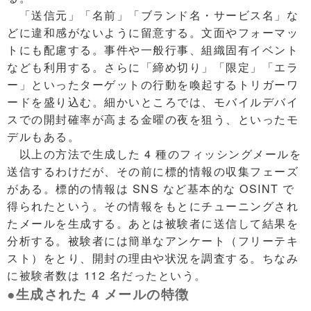
「送信元」「名前」「ブランド名・サービス名」な
どに違和感がないように留意する。文面やフォーマッ
トにも配慮する。事件や一般行事、組織固有イベント
なども利用する。さらに「締め切り」「限定」「エラ
ー」といったターゲットの行動を喚起するトリガーワ
ードを盛り込む。細かいところでは、モバイルデバイ
スでの開封確率が高まる金曜の夜を狙う、といったモ
デルもある。
以上の方法で生成した 4 種のフィッシングメールを
送信するわけだが、その前に標的情報の収集フェーズ
がある。標的の情報は SNS など基本的な OSINT で
得られたという。その情報をもとにチューニングされ
たメールを生成する。あとは被験者に送信して結果を
分析する。被験者には簡単なアンケート（フリーテキ
スト）をとり、開封の理由や状況を調査する。ちなみ
に被験者数は 112 名だったという。
●生成された 4 メールの特徴