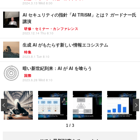
2024.3.13 Wed 8:00
AI セキュリティの指針「AI TRiSM」とは？ ガードナー氏
講演
研修・セミナー・カンファレンス
2023.12.14 Thu 8:10
生成 AI がもたらす新しい情報エコシステム
特集
2023.8.1 Tue 8:10
暗い新世紀到来：AI が AI を喰らう
国際
2023.6.28 Wed 8:10
‹
1
/
3