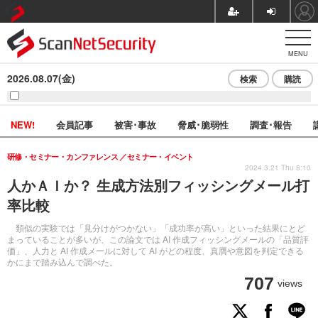
MENU
2026.08.07(金)
検索
購読
NEW!
会員記事
被害･事故
脅威･脆弱性
調査･報告
研修・セミナー・カンファレンス
セミナー・イベント
2024.3.21 Thu 8:10
人かＡＩか？ 生成方法別フィッシングメール打
率比較
類似の実験では「見分けがつかない」「成功率が高い」といった結果にとど
まっていることが多いが、この論文では AI 作成フィッシングメールの「品質評
価」、人力と AI 作成メールに対して AI がどの程度、真贋や意図を判定できる
かにまで踏み込んで調べた。
707
views