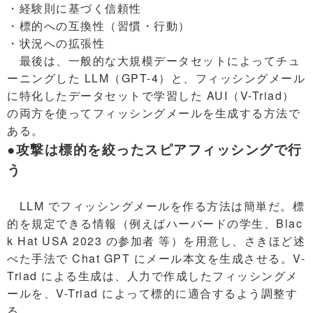
・経験則に基づく信頼性
・標的への互換性（習慣・行動）
・状況への拡張性
最後は、一般的な大規模データセットによってチュ
ーニングした LLM（GPT-4）と、フィッシングメール
に特化したデータセットで学習した AUI（V-Triad）
の両方を使ってフィッシングメールを生成する方法で
ある。
●攻撃は標的を絞ったスピアフィッシングで行
う
LLM でフィッシングメールを作る方法は簡単だ。標
的を規定できる情報（例えばハーバードの学生、Blac
k Hat USA 2023 の参加者 等）を用意し、さきほど述
べた手法で Chat GPT にメール本文を生成させる。V-
Triad による生成は、人力で作成したフィッシングメ
ールを、V-Triad によって標的に適合するよう調整す
る。