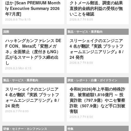
ほか [Scan PREMIUM Month
クトメール郵送、調査の結果
ly Executive Summary 2026
直接的金銭的利益の受領が無
年7月度]
いことを確認
2026.8.6 Thu 8:15
2026.8.7 Fri 8:05
国際
製品・サービス・業界動向
ハッキングカンファレンス DE
スリーシェイクのエンジニア
F CON、Meta式「変態メガ
4 名が翻訳『実践 プラットフ
ネ」全面禁止（度付きもNG）
ォームエンジニアリング』8 /
広がるスマートグラス締め出
24 発売
し
2026.8.7 Fri 8:00
2026.8.3 Mon 8:15
製品・サービス・業界動向
調査・レポート・白書・ガイドライン
スリーシェイクのエンジニア
令和8(2026)年上半期の特殊詐
4 名が翻訳『実践 プラットフ
欺、被害総額1,816億円 ～ 投
ォームエンジニアリング』8 /
資詐欺（797.9億）やニセ警察
24 発売
詐欺（507.9億）など手口別被
害額
2026.8.7 Fri 8:00
2026.8.7 Fri 8:00
研修・セミナー・カンファレンス
特集