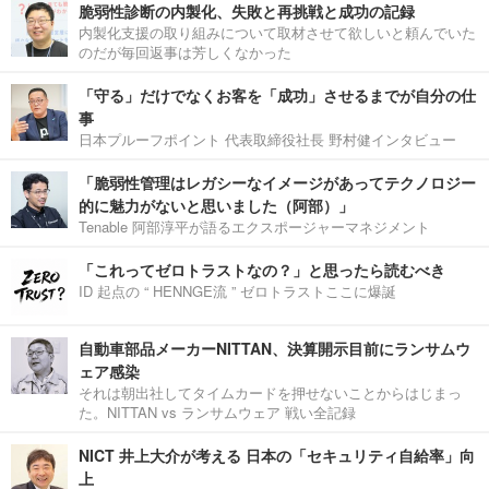
脆弱性診断の内製化、失敗と再挑戦と成功の記録
内製化支援の取り組みについて取材させて欲しいと頼んでいた
のだが毎回返事は芳しくなかった
「守る」だけでなくお客を「成功」させるまでが自分の仕
事
日本プルーフポイント 代表取締役社長 野村健インタビュー
「脆弱性管理はレガシーなイメージがあってテクノロジー
的に魅力がないと思いました（阿部）」
Tenable 阿部淳平が語るエクスポージャーマネジメント
「これってゼロトラストなの？」と思ったら読むべき
ID 起点の “ HENNGE流 ” ゼロトラストここに爆誕
自動車部品メーカーNITTAN、決算開示目前にランサムウ
ェア感染
それは朝出社してタイムカードを押せないことからはじまっ
た。NITTAN vs ランサムウェア 戦い全記録
NICT 井上大介が考える 日本の「セキュリティ自給率」向
上