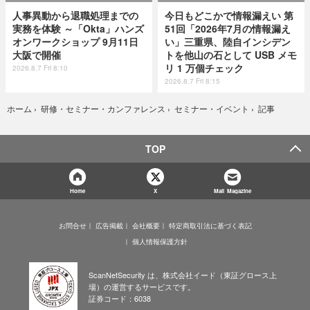
人事異動から退職処理までの
今日もどこかで情報漏えい 第
実務を体験 ～「Okta」ハンズ
51回「2026年7月の情報漏え
オンワークショップ 9月11日
い」三重県、陸自インシデン
大阪で開催
トを他山の石として USB メモ
リ 1 万個チェック
2026.8.7 Fri 8:10
2026.8.7 Fri 8:15
記事
ホーム
›
研修・セミナー・カンファレンス
›
セミナー・イベント
›
TOP
Home
X
Mail Magazine
お問合せ
広告掲載
会社概要
特定商取引法に基づく表記
個人情報保護方針
ScanNetSecurity は、株式会社イード（東証グロース上
場）の運営するサービスです。
証券コード：6038