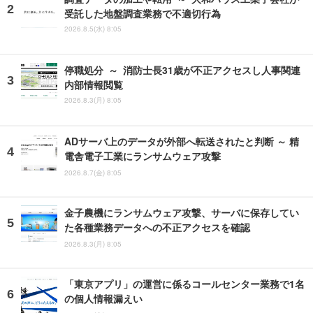
受託した地盤調査業務で不適切行為
2026.8.5(水) 8:05
停職処分 ～ 消防士長31歳が不正アクセスし人事関連
内部情報閲覧
2026.8.3(月) 8:05
ADサーバ上のデータが外部へ転送されたと判断 ～ 精
電舎電子工業にランサムウェア攻撃
2026.8.7(金) 8:05
金子農機にランサムウェア攻撃、サーバに保存してい
た各種業務データへの不正アクセスを確認
2026.8.3(月) 8:05
「東京アプリ」の運営に係るコールセンター業務で1名
の個人情報漏えい