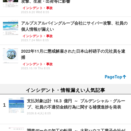
攻撃、生産・出荷等に影響
インシデント・事故
2023.9.20 Wed 8:05
アルプスアルパイングループ会社にサイバー攻撃、社員の
個人情報が漏えい
インシデント・事故
2023.7.24 Mon 8:05
2022年11月に懲戒解雇された日本山村硝子の元社員を逮
捕
インシデント・事故
2023.10.19 Thu 8:05
PageTop
インシデント・情報漏えい人気記事
支払対象は計 16.3 億円 ～ プルデンシャル・グルー
プ、社員の不適切金銭行為に関する補償進捗を発表
2026.8.4(火) 8:05
調査データの加工や転用 ～ 大和ハウス工業子会社が