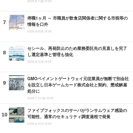
2026.8.7(金) 8:05
停職1ヶ月 ～ 市職員が飲食店関係者に関する市税等の
情報を口外
2026.8.6(木) 8:05
セシール、再発防止のため業務委託先の見直しを完了
し選定基準と管理も強化
2026.8.5(水) 8:05
GMOペイメントゲートウェイ元従業員が無断で別会社
を設立し日本ゲームカード株式会社と契約、懲戒解雇
処分に
2026.7.31(金) 8:05
ファイブフォックスのサーバがランサムウェア感染の
可能性、通常のセキュリティ調査過程で発覚
2026.8.4(火) 8:05