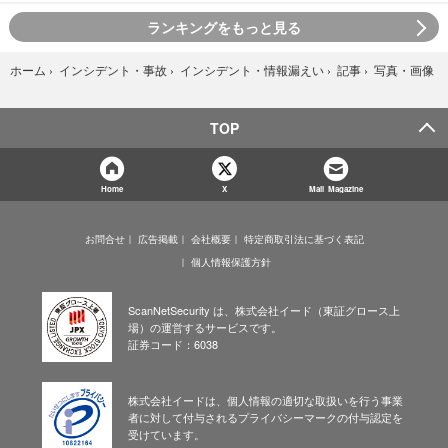
ランキングをもっと見る
写真・画像
ホーム
›
インシデント・事故
›
インシデント・情報漏えい
›
記事
›
TOP
Home
X
Mail Magazine
お問合せ
広告掲載
会社概要
特定商取引法に基づく表記
個人情報保護方針
ScanNetSecurity は、株式会社イード（東証グロース上
場）の運営するサービスです。
証券コード：6038
株式会社イードは、個人情報の適切な取扱いを行う事業
者に対して付与されるプライバシーマークの付与認定を
受けています。