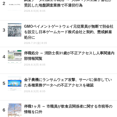
受託した地盤調査業務で不適切行為
2026.8.5(水) 8:05
GMOペイメントゲートウェイ元従業員が無断で別会社
を設立し日本ゲームカード株式会社と契約、懲戒解雇
処分に
2026.7.31(金) 8:05
停職処分 ～ 消防士長31歳が不正アクセスし人事関連内
部情報閲覧
2026.8.3(月) 8:05
金子農機にランサムウェア攻撃、サーバに保存してい
た各種業務データへの不正アクセスを確認
2026.8.3(月) 8:05
停職1ヶ月 ～ 市職員が飲食店関係者に関する市税等の
情報を口外