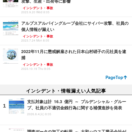
攻撃、生産・出荷等に影響
インシデント・事故
2023.9.20 Wed 8:05
アルプスアルパイングループ会社にサイバー攻撃、社員の
個人情報が漏えい
インシデント・事故
2023.7.24 Mon 8:05
2022年11月に懲戒解雇された日本山村硝子の元社員を逮
捕
インシデント・事故
2023.10.19 Thu 8:05
PageTop
インシデント・情報漏えい人気記事
支払対象は計 16.3 億円 ～ プルデンシャル・グルー
プ、社員の不適切金銭行為に関する補償進捗を発表
2026.8.4(火) 8:05
調査データの加工や転用 ～ 大和ハウス工業子会社が