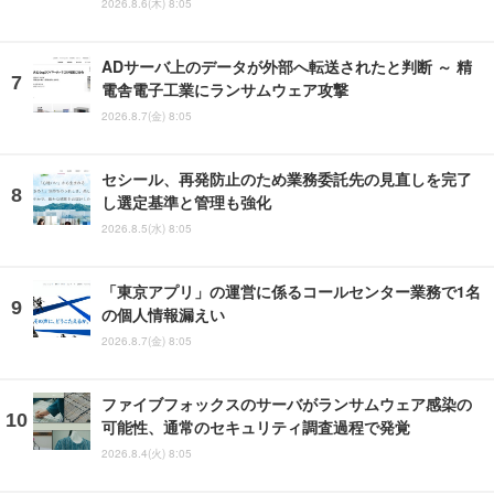
2026.8.6(木) 8:05
ADサーバ上のデータが外部へ転送されたと判断 ～ 精
電舎電子工業にランサムウェア攻撃
2026.8.7(金) 8:05
セシール、再発防止のため業務委託先の見直しを完了
し選定基準と管理も強化
2026.8.5(水) 8:05
「東京アプリ」の運営に係るコールセンター業務で1名
の個人情報漏えい
2026.8.7(金) 8:05
ファイブフォックスのサーバがランサムウェア感染の
可能性、通常のセキュリティ調査過程で発覚
2026.8.4(火) 8:05