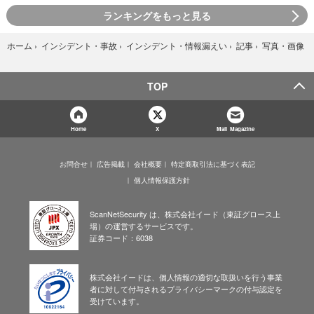
ランキングをもっと見る
写真・画像
ホーム
›
インシデント・事故
›
インシデント・情報漏えい
›
記事
›
TOP
Home
X
Mail Magazine
お問合せ
広告掲載
会社概要
特定商取引法に基づく表記
個人情報保護方針
ScanNetSecurity は、株式会社イード（東証グロース上
場）の運営するサービスです。
証券コード：6038
株式会社イードは、個人情報の適切な取扱いを行う事業
者に対して付与されるプライバシーマークの付与認定を
受けています。