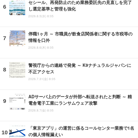
セシール、再発防止のため業務委託先の見直しを完了
し選定基準と管理も強化
2026.8.5(水) 8:05
停職1ヶ月 ～ 市職員が飲食店関係者に関する市税等の
情報を口外
2026.8.6(木) 8:05
警視庁からの連絡で発覚 ～ K9ナチュラルジャパンに
不正アクセス
2026.7.31(金) 8:05
ADサーバ上のデータが外部へ転送されたと判断 ～ 精
電舎電子工業にランサムウェア攻撃
2026.8.7(金) 8:05
「東京アプリ」の運営に係るコールセンター業務で1名
の個人情報漏えい