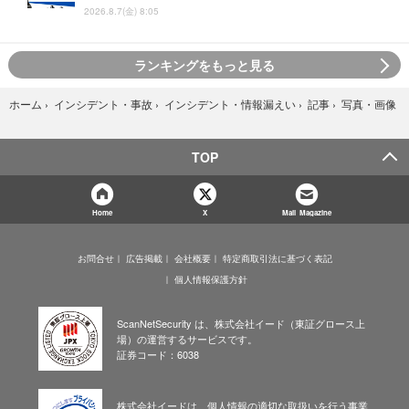
2026.8.7(金) 8:05
ランキングをもっと見る
写真・画像
ホーム
›
インシデント・事故
›
インシデント・情報漏えい
›
記事
›
TOP
Home
X
Mail Magazine
お問合せ
広告掲載
会社概要
特定商取引法に基づく表記
個人情報保護方針
ScanNetSecurity は、株式会社イード（東証グロース上
場）の運営するサービスです。
証券コード：6038
株式会社イードは、個人情報の適切な取扱いを行う事業