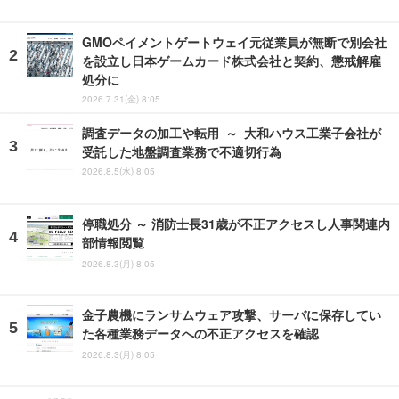
GMOペイメントゲートウェイ元従業員が無断で別会社
を設立し日本ゲームカード株式会社と契約、懲戒解雇
処分に
2026.7.31(金) 8:05
調査データの加工や転用 ～ 大和ハウス工業子会社が
受託した地盤調査業務で不適切行為
2026.8.5(水) 8:05
停職処分 ～ 消防士長31歳が不正アクセスし人事関連内
部情報閲覧
2026.8.3(月) 8:05
金子農機にランサムウェア攻撃、サーバに保存してい
た各種業務データへの不正アクセスを確認
2026.8.3(月) 8:05