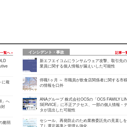
インシデント・事故
事一覧へ
記事一
LD
新エフエイコムにランサムウェア攻撃、取引先
tive
業員に関する個人情報が漏えいした可能性
停職1ヶ月 ～ 市職員が飲食店関係者に関する市
レートに複
の情報を口外
ANAグループ 株式会社OCSの「OCS FAMILY LI
ell」へ
SERVICE」に不正アクセス、一部の個人情報・
の対
タが流出した可能性
セシール、再発防止のため業務委託先の見直し
ンの脆弱
了し選定基準と管理も強化