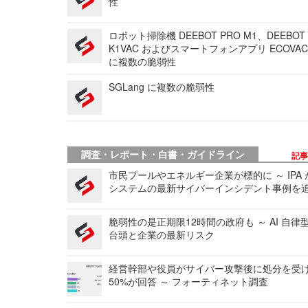
性
ロボット掃除機 DEEBOT PRO M1、DEEBOT
K1VAC およびスマートフォンアプリ ECOVAC
に複数の脆弱性
SGLang に複数の脆弱性
調査・レポート・白書・ガイドライン
記
市民プールやエネルギー企業が標的に ～ IPA
システムの最新サイバーインシデント事例を
脆弱性の是正期限12時間の政府も ～ AI 自律
台頭と企業の最新リスク
経営幹部や役員がサイバー攻撃後に処分を受
50%が回答 ～ フォーティネット調査