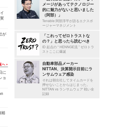
メージがあってテクノロジー
的に魅力がないと思いました
サイ
（阿部）」
る実
Tenable 阿部淳平が語るエクスポ
ージャーマネジメント
社が
「これってゼロトラストな
の？」と思ったら読むべき
ID 起点の “ HENNGE流 ” ゼロトラ
ストここに爆誕
自動車部品メーカー
覧へ
NITTAN、決算開示目前にラ
1日に
ンサムウェア感染
ショ
それは朝出社してタイムカードを
押せないことからはじまった。
NITTAN vs ランサムウェア 戦い全
n
記録
飼裕