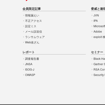
会員限定記事
脅威と脆
情報漏えい
JVN
不正アクセス
IPA
設定ミス
Microsof
メール誤送信
Adobe
ランサムウェア
exploit
Web改ざん
レポート
セミナー
調査報告書
Black Ha
JNSA
Gartner 
ISOG-J
RSA Con
OWASP
Security