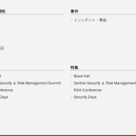
弱性
事件
インシデント・事故
t
 検証
特集
t
Black Hat
Security ＆ Risk Management Summit
Gartner Security ＆ Risk Managemen
ference
RSA Conference
 Days
Security Days