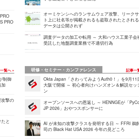
オーミケンシへのランサムウェア攻撃、リーク
 PRO
ト上に社名等が掲載されるも盗取されたとされ
S PRO
データは公開されず
調査データの加工や転用 ～ 大和ハウス工業子会
受託した地盤調査業務で不適切行為
研修・セミナー・カンファレンス
事一覧へ
記事一
 が制御
Okta Japan「さわってみようAuth0！」を9月1
追加
大阪で開催 ～ 初心者向けハンズオン＆解説セッ
ン
型攻撃の
オープンソースへの恩返し ～ HENNGEが「PyCo
JP 2026」おやつスポンサーに
けたと
AI が未知の攻撃クラスを発明する日 ～ FFRI 鵜
司の Black Hat USA 2026 今年の見どころ