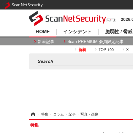
ScanNetSecurity
2026
HOME
インシデント
脆弱性 / 脅威
新着記事
Scan PREMIUM 会員限定記事
新着
TOP 100
X
ホーム
›
特集
›
コラム
›
記事
›
写真・画像
特集