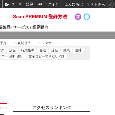
ユーザー登録
ログイン
こんにちは、ゲストさん
Scan PREMIUM 登録方法
 新製品･サービス / 業界動向
予定
表記基準
スマホ
稼ぎ
訴訟
行政指導
更迭
退任
懲戒
逮捕
テスト 診断 違い
文字コピーできないPDF
アクセスランキング
d 8:15