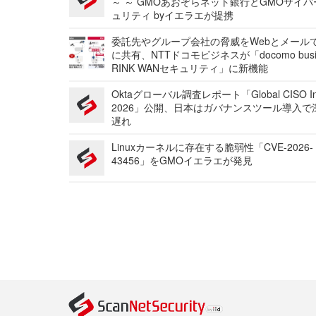
～ ～ GMOあおぞらネット銀行とGMOサイ
ュリティ byイエラエが提携
委託先やグループ会社の脅威をWebとメール
に共有、NTTドコモビジネスが「docomo busi
RINK WANセキュリティ」に新機能
Oktaグローバル調査レポート「Global CISO Ins
2026」公開、日本はガバナンスツール導入で
遅れ
Linuxカーネルに存在する脆弱性「CVE-2026-
43456」をGMOイエラエが発見