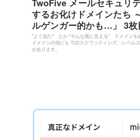
TwoFive メールセキュリ
するお化けドメインたち 
ルゲンガー的かも…」 3
"よく似た" とか "そんな風に見える" ドメインを総称
ドメインの他にも TLDスクワッティング、レベ
があります。