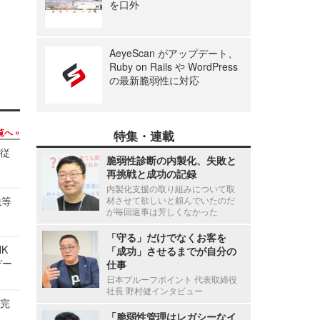
を口外
AeyeScan がアップデート、
Ruby on Rails や WordPress
の最新脆弱性に対応
覧へ
特集・連載
の従
脆弱性診断の内製化、失敗と
再挑戦と成功の記録
内製化支援の取り組みについて取
税等
材させて欲しいと頼んでいたのだ
が毎回返事は芳しくなかった
「守る」だけでなくお客を
NK
「成功」させるまでが自分の
デー
仕事
日本プルーフポイント 代表取締役
社長 野村健インタビュー
を完
「脆弱性管理はレガシーなイ