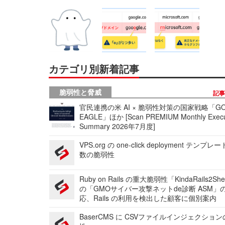
カテゴリ別新着記事
脆弱性と脅威
記
官民連携の米 AI × 脆弱性対策の国家戦略「GO
EAGLE」ほか [Scan PREMIUM Monthly Execu
Summary 2026年7月度]
VPS.org の one-click deployment テンプ
数の脆弱性
Ruby on Rails の重大脆弱性「KindaRails2Sh
の「GMOサイバー攻撃ネットde診断 ASM」
応、Rails の利用を検出した顧客に個別案内
BaserCMS に CSVファイルインジェクショ