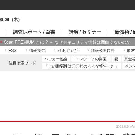
.08.06（木）
調査レポート / 白書
講演 / セミナー
新技術 /
Scan PREMIUM とは ? ～ なぜセキュリティ情報は面白くないのか
RSS
情報提供
訂正 お詫び
情報公開原則
取材
ハッカー協会
"エンジニアの楽園"
愛
賞金
注目検索ワード
「この脆弱性は〇〇社の△△が報告した」
ペン
2023.8.9 We