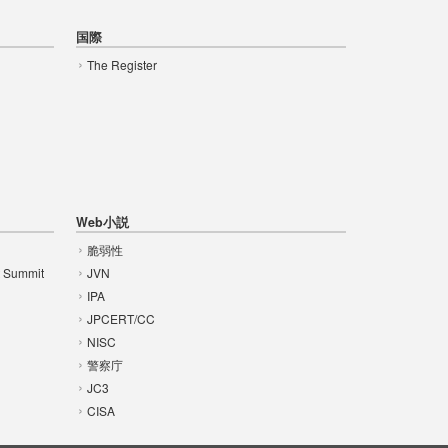
国際
The Register
Web小説
脆弱性
t Summit
JVN
IPA
JPCERT/CC
NISC
警察庁
JC3
CISA