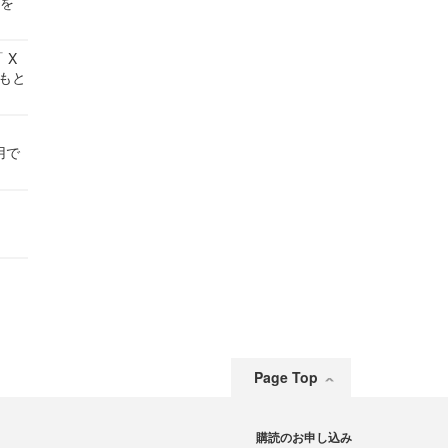
せを
 X
かもと
件
用で
Page Top
購読のお申し込み