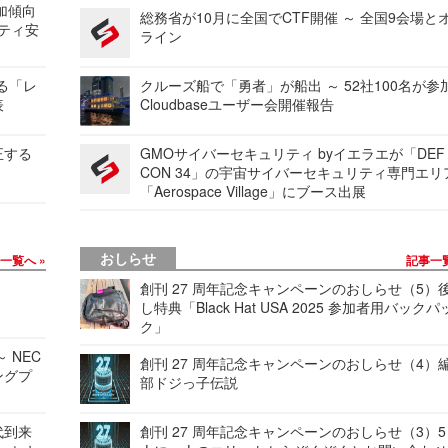
加傾向
総務省が10月に全国でCTF開催 ～ 全国9会場と
リティ安
ライン
する「レ
クルーズ船で「勇者」が船出 ～ 52社100名が参
表
Cloudbaseユーザー会開催報告
正する
GMOサイバーセキュリティ byイエラエが「DEF
CON 34」の宇宙サイバーセキュリティ専門エリ
「Aerospace Village」にブース出展
おしらせ
事一覧へ
記事一
創刊 27 周年記念キャンペーンのおしらせ（5）
し特典「Black Hat USA 2025 参加者用バックパ
ク」
 NEC
創刊 27 周年記念キャンペーンのおしらせ（4）
ングプ
部ドジっ子伝説
代到来
創刊 27 周年記念キャンペーンのおしらせ（3）5