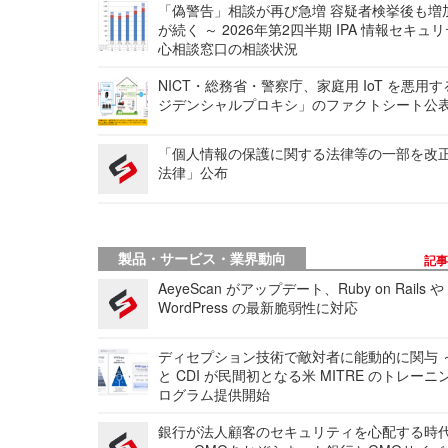
「偽警告」相談が再び急増 容疑者検挙後も増
が続く ～ 2026年第2四半期 IPA 情報セキュ
心相談窓口の相談状況
NICT・総務省・警察庁、家庭用 IoT を悪用
ジデンシャルプロキシ」のファクトシート公
「個人情報の保護に関する法律等の一部を改
法律」公布
製品・サービス・業界動向
記
AeyeScan がアップデート、Ruby on Rails や
WordPress の最新脆弱性に対応
ディセプション技術で敵対者に能動的に関与 ～
と CDI が民間初となる米 MITRE のトレーニ
ログラム提供開始
銀行が法人顧客のセキュリティを心配する時