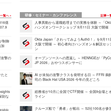
研修・セミナー・カンファレンス
事一覧へ
記事一
816億
人事異動から退職処理までの実務を体験 ～「Okt
7.9
ハンズオンワークショップ 9月11日 大阪で開催
Okta Japan「さわってみようAuth0！」を9月1
 が制御
大阪で開催 ～ 初心者向けハンズオン＆解説セッ
追加
ン
型攻撃の
オープンソースへの恩返し ～ HENNGEが「PyCo
JP 2026」おやつスポンサーに
けたと
AI が未知の攻撃クラスを発明する日 ～ FFRI 鵜
司の Black Hat USA 2026 今年の見どころ
ights
総務省が10月に全国でCTF開催 ～ 全国9会場と
深刻な
ライン
クルーズ船で「勇者」が船出 ～ 52社100名が参
加傾向