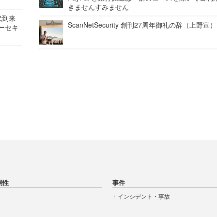
きませんすみません
代到来
ScanNetSecurity 創刊27周年御礼の辞（上野宣）
バーセキ
弱性
事件
インシデント・事故