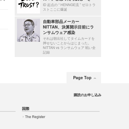
ID 起点の “ HENNGE流 ” ゼロトラ
ストここに爆誕
自動車部品メーカー
NITTAN、決算開示目前にラ
ンサムウェア感染
それは朝出社してタイムカードを
押せないことからはじまった。
NITTAN vs ランサムウェア 戦い全
記録
Page Top
購読のお申し込み
国際
The Register