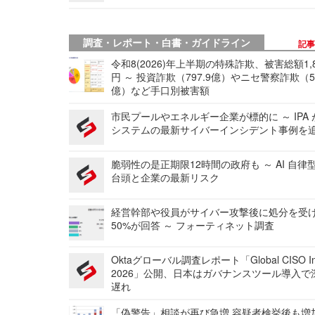
調査・レポート・白書・ガイドライン
記
令和8(2026)年上半期の特殊詐欺、被害総額1,
円 ～ 投資詐欺（797.9億）やニセ警察詐欺（50
億）など手口別被害額
市民プールやエネルギー企業が標的に ～ IPA
システムの最新サイバーインシデント事例を
脆弱性の是正期限12時間の政府も ～ AI 自律
台頭と企業の最新リスク
経営幹部や役員がサイバー攻撃後に処分を受
50%が回答 ～ フォーティネット調査
Oktaグローバル調査レポート「Global CISO Ins
2026」公開、日本はガバナンスツール導入で
遅れ
「偽警告」相談が再び急増 容疑者検挙後も増