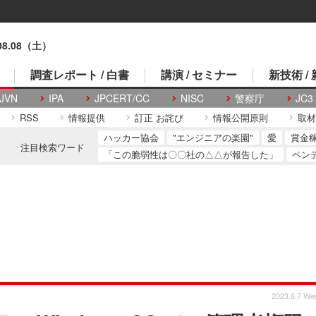
.08.08（土）
調査レポート / 白書
講演 / セミナー
新技術 /
JVN
IPA
JPCERT/CC
NISC
警察庁
JC3
RSS
情報提供
訂正 お詫び
情報公開原則
取材
ハッカー協会
"エンジニアの楽園"
愛
賞金
注目検索ワード
「この脆弱性は〇〇社の△△が報告した」
ペン
2023.6.7 We