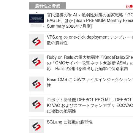
脆弱性と脅威
記
官民連携の米 AI × 脆弱性対策の国家戦略「GO
EAGLE」ほか [Scan PREMIUM Monthly Execu
Summary 2026年7月度]
VPS.org の one-click deployment テンプ
数の脆弱性
Ruby on Rails の重大脆弱性「KindaRails2Sh
の「GMOサイバー攻撃ネットde診断 ASM」
応、Rails の利用を検出した顧客に個別案内
BaserCMS に CSVファイルインジェクショ
性
ロボット掃除機 DEEBOT PRO M1、DEEBOT
K1VAC およびスマートフォンアプリ ECOVAC
に複数の脆弱性
SGLang に複数の脆弱性