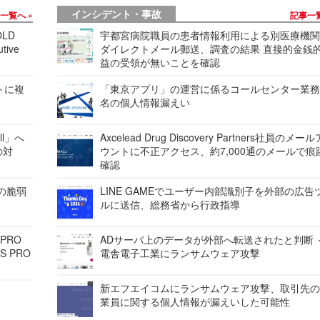
インシデント・事故
事一覧へ
記事一
LD
宇都宮病院職員の患者情報利用による別医療機
tive
ダイレクトメール郵送、調査の結果 直接的金銭
益の受領が無いことを確認
レートに複
「東京アプリ」の運営に係るコールセンター業務
名の個人情報漏えい
ell」へ
Axcelead Drug Discovery Partners社員のメー
の対
ウントに不正アクセス、約7,000通のメールで痕
確認
ンの脆弱
LINE GAMEでユーザー内部識別子を外部の広告
ルに送信、総務省から行政指導
 PRO
ADサーバ上のデータが外部へ転送されたと判断 
S PRO
電舎電子工業にランサムウェア攻撃
新エフエイコムにランサムウェア攻撃、取引先
業員に関する個人情報が漏えいした可能性