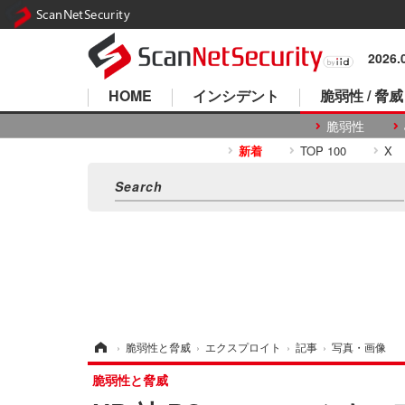
ScanNetSecurity
2026
HOME
インシデント
脆弱性 / 脅威
脆弱性
新着
TOP 100
X
ホーム
›
脆弱性と脅威
›
エクスプロイト
›
記事
›
写真・画像
脆弱性と脅威