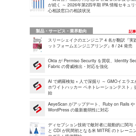
が続く ～ 2026年第2四半期 IPA 情報セキュ
心相談窓口の相談状況
製品・サービス・業界動向
記
スリーシェイクのエンジニア 4 名が翻訳『実
ットフォームエンジニアリング』8 / 24 発売
Okta が Permiso Security を買収、Identity Sec
Fabric の脅威検出・対応を強化
AI で網羅検知 × 人で深掘り ～ GMOイエラエ
ホワイトハッカー ペネトレーションテスト」
始
AeyeScan がアップデート、Ruby on Rails や
WordPress の最新脆弱性に対応
ディセプション技術で敵対者に能動的に関与 ～
と CDI が民間初となる米 MITRE のトレーニ