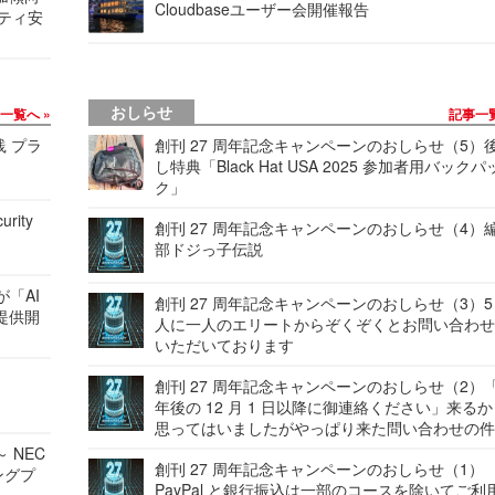
Cloudbaseユーザー会開催報告
リティ安
おしらせ
事一覧へ
記事一
践 プラ
創刊 27 周年記念キャンペーンのおしらせ（5）
し特典「Black Hat USA 2025 参加者用バックパ
ク」
urity
創刊 27 周年記念キャンペーンのおしらせ（4）
部ドジっ子伝説
が「AI
創刊 27 周年記念キャンペーンのおしらせ（3）5
提供開
人に一人のエリートからぞくぞくとお問い合わ
いただいております
創刊 27 周年記念キャンペーンのおしらせ（2）「
年後の 12 月 1 日以降に御連絡ください」来る
思ってはいましたがやっぱり来た問い合わせの
 NEC
創刊 27 周年記念キャンペーンのおしらせ（1）
ングプ
PayPal と銀行振込は一部のコースを除いてご利