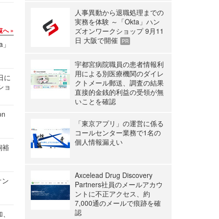
人事異動から退職処理までの
実務を体験 ～「Okta」ハン
覧へ
ズオンワークショップ 9月11
日 大阪で開催
PR
a」
宇都宮病院職員の患者情報利
用による別医療機関のダイレ
1日に
クトメール郵送、調査の結果
ショ
直接的金銭的利益の受領が無
いことを確認
n
「東京アプリ」の運営に係る
コールセンター業務で1名の
個人情報漏えい
飼裕
Axcelead Drug Discovery
オン
Partners社員のメールアカウ
ントに不正アクセス、約
7,000通のメールで痕跡を確
認
加、