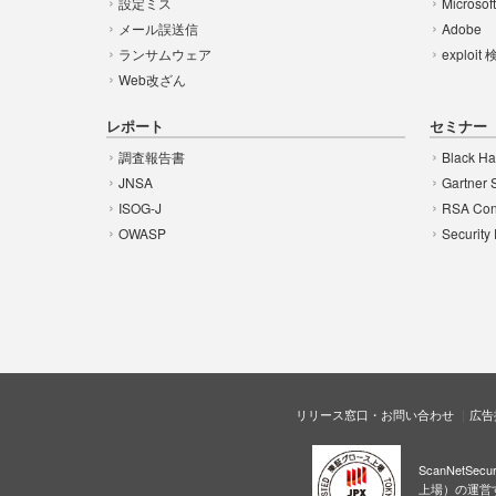
設定ミス
Microsof
メール誤送信
Adobe
ランサムウェア
exploit
Web改ざん
レポート
セミナー
調査報告書
Black Ha
JNSA
Gartner 
ISOG-J
RSA Con
OWASP
Security
リリース窓口・お問い合わせ
広告
ScanNetS
上場）の運営