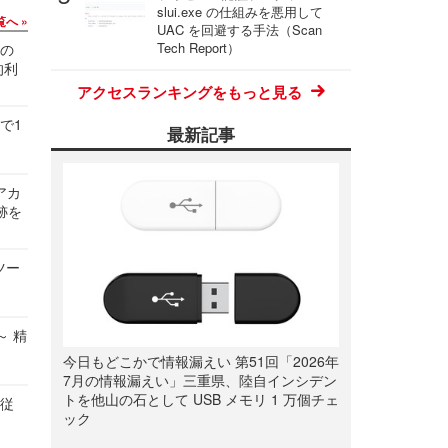
slui.exe の仕組みを悪用して
覧へ
UAC を回避する手法（Scan
Tech Report）
関の
的利
アクセスランキングをもっと見る
で1
最新記事
ルアカ
跡を
ツー
～ 精
今日もどこかで情報漏えい 第51回「2026年
7月の情報漏えい」三重県、陸自インシデン
トを他山の石として USB メモリ 1 万個チェ
の従
ック