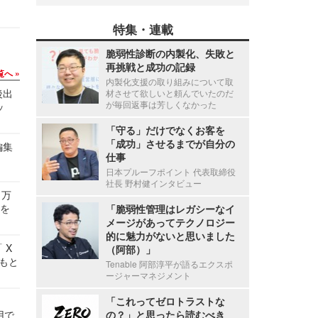
特集・連載
脆弱性診断の内製化、失敗と
再挑戦と成功の記録
覧へ
内製化支援の取り組みについて取
後出
材させて欲しいと頼んでいたのだ
が毎回返事は芳しくなかった
ッ
「守る」だけでなくお客を
「成功」させるまでが自分の
編集
仕事
日本プルーフポイント 代表取締役
社長 野村健インタビュー
 万
せを
「脆弱性管理はレガシーなイ
メージがあってテクノロジー
的に魅力がないと思いました
 X
（阿部）」
かもと
Tenable 阿部淳平が語るエクスポ
件
ージャーマネジメント
「これってゼロトラストな
用で
の？」と思ったら読むべき