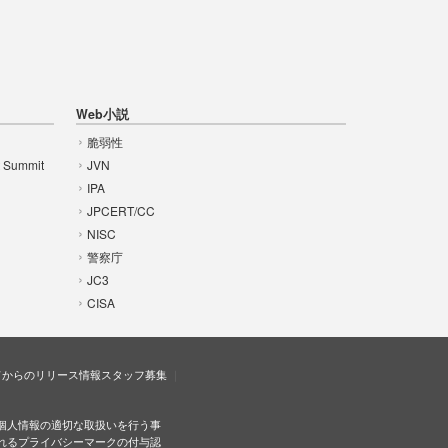
Web小説
脆弱性
t Summit
JVN
IPA
JPCERT/CC
NISC
警察庁
JC3
CISA
ドからのリリース情報
スタッフ募集
個人情報の適切な取扱いを行う事
れるプライバシーマークの付与認