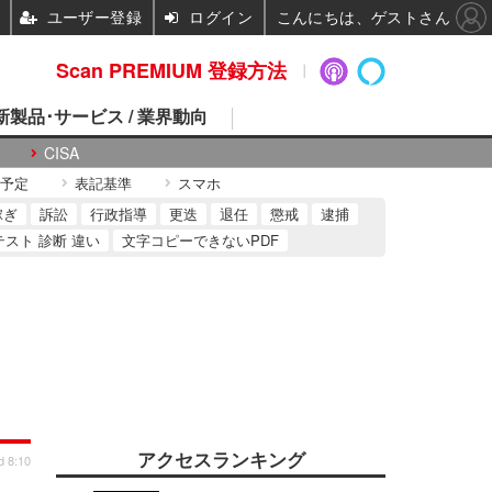
ユーザー登録
ログイン
こんにちは、ゲストさん
Scan PREMIUM 登録方法
 新製品･サービス / 業界動向
CISA
予定
表記基準
スマホ
稼ぎ
訴訟
行政指導
更迭
退任
懲戒
逮捕
テスト 診断 違い
文字コピーできないPDF
アクセスランキング
d 8:10