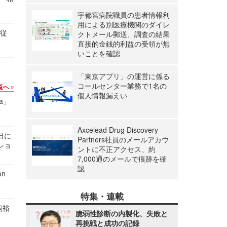
宇都宮病院職員の患者情報利
用による別医療機関のダイレ
の従
クトメール郵送、調査の結果
直接的金銭的利益の受領が無
いことを確認
「東京アプリ」の運営に係る
コールセンター業務で1名の
覧へ
個人情報漏えい
a」
Axcelead Drug Discovery
1日に
Partners社員のメールアカウ
ショ
ントに不正アクセス、約
7,000通のメールで痕跡を確
認
n
特集・連載
飼裕
脆弱性診断の内製化、失敗と
再挑戦と成功の記録