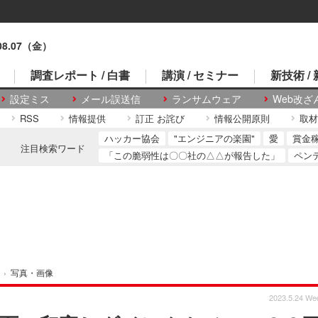
.08.07（金）
調査レポート / 白書
講演 / セミナー
新技術 /
設定ミス
メール誤送信
ランサムウェア
Web改ざ
RSS
情報提供
訂正 お詫び
情報公開原則
取材
ハッカー協会
"エンジニアの楽園"
愛
賞金
注目検索ワード
「この脆弱性は〇〇社の△△が報告した」
ペン
›
写真・画像
2023.5.24 We