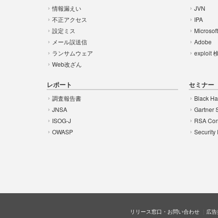
情報漏えい
JVN
不正アクセス
IPA
設定ミス
Microsof
メール誤送信
Adobe
ランサムウェア
exploit
Web改ざん
レポート
セミナー
調査報告書
Black Ha
JNSA
Gartner 
ISOG-J
RSA Con
OWASP
Security
リリース窓口・お問い合わせ
広告