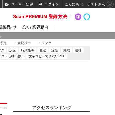
ユーザー登録
ログイン
こんにちは、ゲストさん
Scan PREMIUM 登録方法
 新製品･サービス / 業界動向
ん
予定
表記基準
スマホ
稼ぎ
訴訟
行政指導
更迭
退任
懲戒
逮捕
テスト 診断 違い
文字コピーできないPDF
アクセスランキング
d 8:05