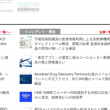
インシデント・事故
事一覧へ
記事一
LD
宇都宮病院職員の患者情報利用による別医療機
tive
ダイレクトメール郵送、調査の結果 直接的金銭
益の受領が無いことを確認
レートに複
「東京アプリ」の運営に係るコールセンター業務
名の個人情報漏えい
ell」へ
Axcelead Drug Discovery Partners社員のメー
の対
ウントに不正アクセス、約7,000通のメールで痕
確認
ンの脆弱
LINE GAMEでユーザー内部識別子を外部の広告
ルに送信、総務省から行政指導
 PRO
ADサーバ上のデータが外部へ転送されたと判断 