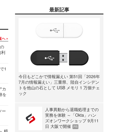
最新記事
覧へ
関の
的利
で1
今日もどこかで情報漏えい 第51回「2026年
7月の情報漏えい」三重県、陸自インシデン
トを他山の石として USB メモリ 1 万個チェ
ルアカ
ック
跡を
人事異動から退職処理までの
ツー
実務を体験 ～「Okta」ハン
ズオンワークショップ 9月11
日 大阪で開催
PR
～ 精