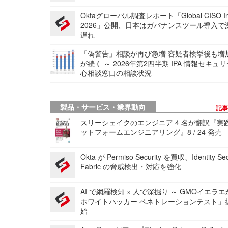
Oktaグローバル調査レポート「Global CISO Ins
2026」公開、日本はガバナンスツール導入で
遅れ
「偽警告」相談が再び急増 容疑者検挙後も増
が続く ～ 2026年第2四半期 IPA 情報セキュ
心相談窓口の相談状況
製品・サービス・業界動向
記
スリーシェイクのエンジニア 4 名が翻訳『実
ットフォームエンジニアリング』8 / 24 発売
Okta が Permiso Security を買収、Identity Sec
Fabric の脅威検出・対応を強化
AI で網羅検知 × 人で深掘り ～ GMOイエラエ
ホワイトハッカー ペネトレーションテスト」
始