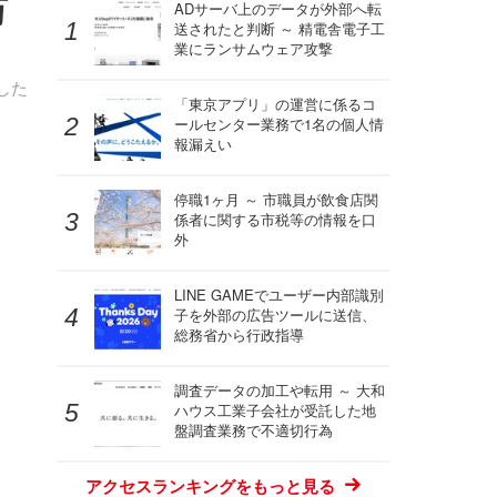
万
ADサーバ上のデータが外部へ転
送されたと判断 ～ 精電舎電子工
業にランサムウェア攻撃
した
「東京アプリ」の運営に係るコ
ールセンター業務で1名の個人情
報漏えい
停職1ヶ月 ～ 市職員が飲食店関
係者に関する市税等の情報を口
外
LINE GAMEでユーザー内部識別
子を外部の広告ツールに送信、
総務省から行政指導
調査データの加工や転用 ～ 大和
ハウス工業子会社が受託した地
盤調査業務で不適切行為
アクセスランキングをもっと見る