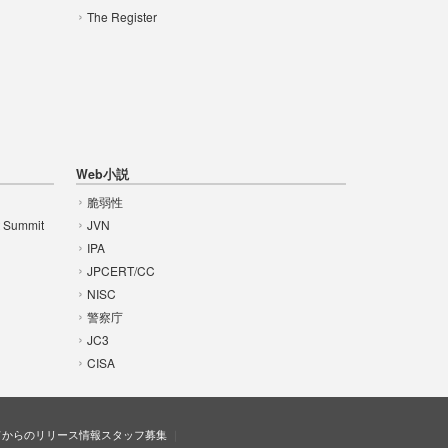
The Register
Web小説
脆弱性
t Summit
JVN
IPA
JPCERT/CC
NISC
警察庁
JC3
CISA
ドからのリリース情報
スタッフ募集