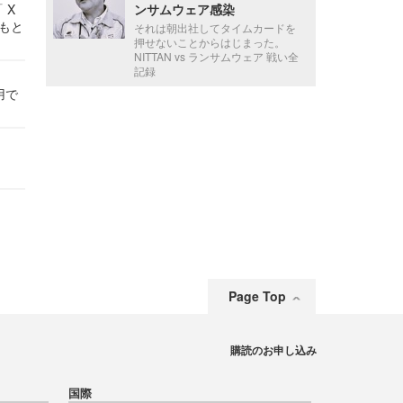
 X
ンサムウェア感染
かもと
それは朝出社してタイムカードを
件
押せないことからはじまった。
NITTAN vs ランサムウェア 戦い全
記録
用で
Page Top
購読のお申し込み
国際