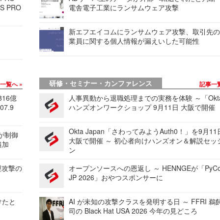
S PRO
電舎電子工業にランサムウェア攻撃
新エフエイコムにランサムウェア攻撃、取引先
業員に関する個人情報が漏えいした可能性
研修・セミナー・カンファレンス
事一覧へ
記事一
816億
人事異動から退職処理までの実務を体験 ～「Okt
7.9
ハンズオンワークショップ 9月11日 大阪で開催
Okta Japan「さわってみようAuth0！」を9月1
 が制御
大阪で開催 ～ 初心者向けハンズオン＆解説セッ
追加
ン
型攻撃の
オープンソースへの恩返し ～ HENNGEが「PyCo
JP 2026」おやつスポンサーに
けたと
AI が未知の攻撃クラスを発明する日 ～ FFRI 鵜
司の Black Hat USA 2026 今年の見どころ