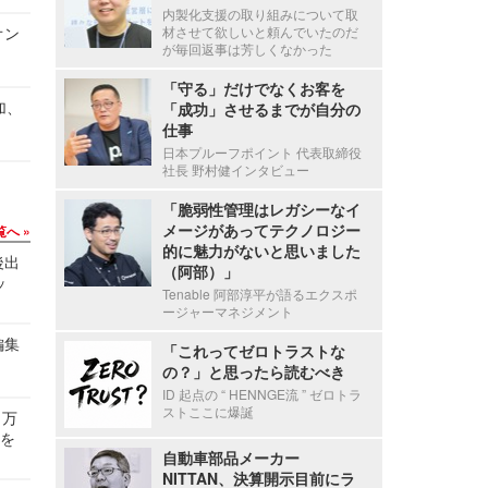
内製化支援の取り組みについて取
オン
材させて欲しいと頼んでいたのだ
が毎回返事は芳しくなかった
「守る」だけでなくお客を
加、
「成功」させるまでが自分の
仕事
日本プルーフポイント 代表取締役
社長 野村健インタビュー
「脆弱性管理はレガシーなイ
メージがあってテクノロジー
覧へ
的に魅力がないと思いました
後出
（阿部）」
ッ
Tenable 阿部淳平が語るエクスポ
ージャーマネジメント
編集
「これってゼロトラストな
の？」と思ったら読むべき
ID 起点の “ HENNGE流 ” ゼロトラ
ストここに爆誕
 万
せを
自動車部品メーカー
NITTAN、決算開示目前にラ