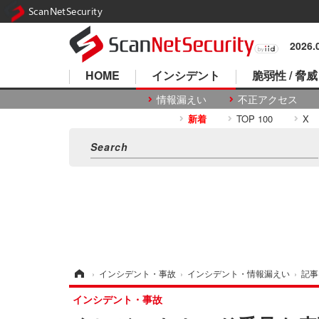
ScanNetSecurity
2026
HOME
インシデント
脆弱性 / 脅威
情報漏えい
不正アクセス
新着
TOP 100
X
ホーム
›
インシデント・事故
›
インシデント・情報漏えい
›
記事
インシデント・事故