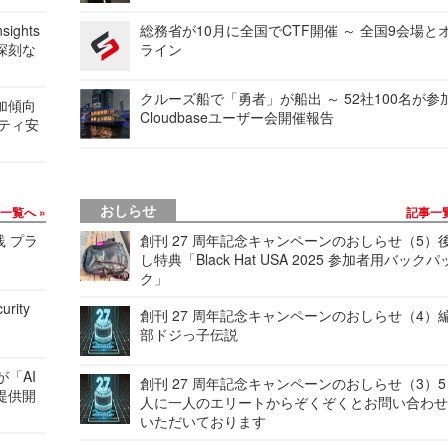
ights
総務省が10月に全国でCTF開催 ～ 全国9会場と
深刻な
ライン
クルーズ船で「勇者」が船出 ～ 52社100名が参
加傾向
Cloudbaseユーザー会開催報告
リティ安
おしらせ
事一覧へ
記事一
践 プラ
創刊 27 周年記念キャンペーンのおしらせ（5）
し特典「Black Hat USA 2025 参加者用バックパ
ク」
urity
創刊 27 周年記念キャンペーンのおしらせ（4）
部ドジっ子伝説
が「AI
創刊 27 周年記念キャンペーンのおしらせ（3）5
提供開
人に一人のエリートからぞくぞくとお問い合わ
いただいております