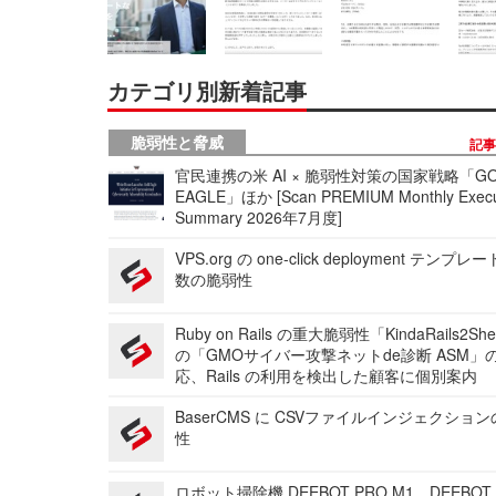
カテゴリ別新着記事
脆弱性と脅威
記
官民連携の米 AI × 脆弱性対策の国家戦略「GO
EAGLE」ほか [Scan PREMIUM Monthly Execu
Summary 2026年7月度]
VPS.org の one-click deployment テンプ
数の脆弱性
Ruby on Rails の重大脆弱性「KindaRails2Sh
の「GMOサイバー攻撃ネットde診断 ASM」
応、Rails の利用を検出した顧客に個別案内
BaserCMS に CSVファイルインジェクショ
性
ロボット掃除機 DEEBOT PRO M1、DEEBOT