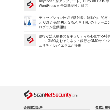
AeyeScan がアップデート、Ruby on Rails や
WordPress の最新脆弱性に対応
ディセプション技術で敵対者に能動的に関与 ～
と CDI が民間初となる米 MITRE のトレーニ
ログラム提供開始
銀行が法人顧客のセキュリティを心配する時
～ ～ GMOあおぞらネット銀行とGMOサイ
ュリティ byイエラエが提携
会員限定記事
脅威と脆