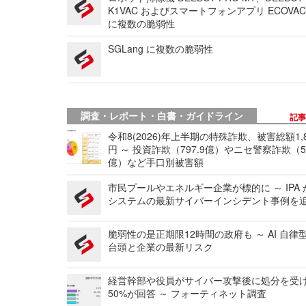
K1VAC およびスマートフォンアプリ ECOVAC
に複数の脆弱性
SGLang に複数の脆弱性
調査・レポート・白書・ガイドライン
記
令和8(2026)年上半期の特殊詐欺、被害総額1,
円 ～ 投資詐欺（797.9億）やニセ警察詐欺（50
億）など手口別被害額
市民プールやエネルギー企業が標的に ～ IPA
システムの最新サイバーインシデント事例を
脆弱性の是正期限12時間の政府も ～ AI 自律
台頭と企業の最新リスク
経営幹部や役員がサイバー攻撃後に処分を受
50%が回答 ～ フォーティネット調査