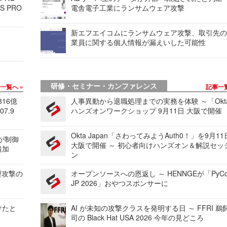
S PRO
電舎電子工業にランサムウェア攻撃
新エフエイコムにランサムウェア攻撃、取引先
業員に関する個人情報が漏えいした可能性
研修・セミナー・カンファレンス
事一覧へ
記事一
816億
人事異動から退職処理までの実務を体験 ～「Okt
7.9
ハンズオンワークショップ 9月11日 大阪で開催
Okta Japan「さわってみようAuth0！」を9月1
 が制御
大阪で開催 ～ 初心者向けハンズオン＆解説セッ
追加
ン
型攻撃の
オープンソースへの恩返し ～ HENNGEが「PyCo
JP 2026」おやつスポンサーに
けたと
AI が未知の攻撃クラスを発明する日 ～ FFRI 鵜
司の Black Hat USA 2026 今年の見どころ