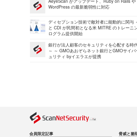
AeyeScan がアップデート、Ruby on Rails や
WordPress の最新脆弱性に対応
ディセプション技術で敵対者に能動的に関与 ～
と CDI が民間初となる米 MITRE のトレーニ
ログラム提供開始
銀行が法人顧客のセキュリティを心配する時
～ ～ GMOあおぞらネット銀行とGMOサイ
ュリティ byイエラエが提携
会員限定記事
脅威と脆