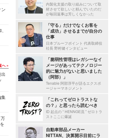
内製化支援の取り組みについて取
オン
材させて欲しいと頼んでいたのだ
が毎回返事は芳しくなかった
「守る」だけでなくお客を
加、
「成功」させるまでが自分の
仕事
日本プルーフポイント 代表取締役
社長 野村健インタビュー
「脆弱性管理はレガシーなイ
メージがあってテクノロジー
覧へ
的に魅力がないと思いました
後出
（阿部）」
ッ
Tenable 阿部淳平が語るエクスポ
ージャーマネジメント
編集
「これってゼロトラストな
の？」と思ったら読むべき
ID 起点の “ HENNGE流 ” ゼロトラ
ストここに爆誕
 万
せを
自動車部品メーカー
NITTAN、決算開示目前にラ