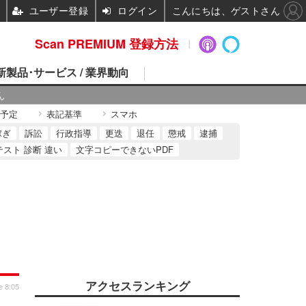
ユーザー登録
ログイン
こんにちは、ゲストさん
Scan PREMIUM 登録方法
 新製品･サービス / 業界動向
ん
予定
表記基準
スマホ
稼ぎ
訴訟
行政指導
更迭
退任
懲戒
逮捕
テスト 診断 違い
文字コピーできないPDF
アクセスランキング
e 8:05