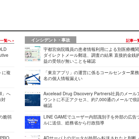
インシデント・事故
事一覧へ
記事一
LD
宇都宮病院職員の患者情報利用による別医療機
tive
ダイレクトメール郵送、調査の結果 直接的金銭
益の受領が無いことを確認
レートに複
「東京アプリ」の運営に係るコールセンター業務
名の個人情報漏えい
ell」へ
Axcelead Drug Discovery Partners社員のメー
の対
ウントに不正アクセス、約7,000通のメールで痕
確認
ンの脆弱
LINE GAMEでユーザー内部識別子を外部の広告
ルに送信、総務省から行政指導
 PRO
ADサーバ上のデータが外部へ転送されたと判断 