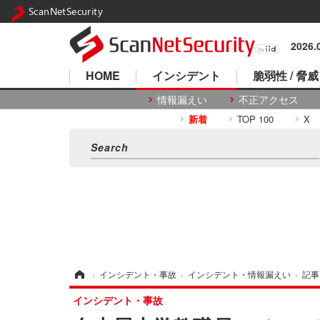
ScanNetSecurity
2026
HOME
インシデント
脆弱性 / 脅威
情報漏えい
不正アクセス
新着
TOP 100
X
ホーム
›
インシデント・事故
›
インシデント・情報漏えい
›
記事
インシデント・事故