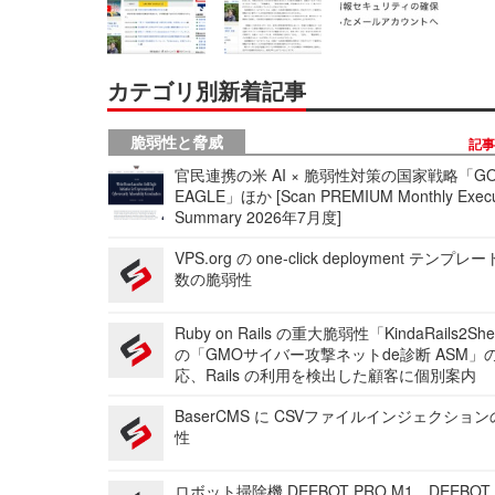
カテゴリ別新着記事
脆弱性と脅威
記
官民連携の米 AI × 脆弱性対策の国家戦略「GO
EAGLE」ほか [Scan PREMIUM Monthly Execu
Summary 2026年7月度]
VPS.org の one-click deployment テンプ
数の脆弱性
Ruby on Rails の重大脆弱性「KindaRails2Sh
の「GMOサイバー攻撃ネットde診断 ASM」
応、Rails の利用を検出した顧客に個別案内
BaserCMS に CSVファイルインジェクショ
性
ロボット掃除機 DEEBOT PRO M1、DEEBOT