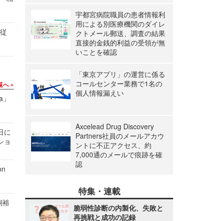
宇都宮病院職員の患者情報利
用による別医療機関のダイレ
の従
クトメール郵送、調査の結果
直接的金銭的利益の受領が無
いことを確認
「東京アプリ」の運営に係る
コールセンター業務で1名の
覧へ
個人情報漏えい
a」
Axcelead Drug Discovery
1日に
Partners社員のメールアカウ
ショ
ントに不正アクセス、約
7,000通のメールで痕跡を確
認
n
特集・連載
飼裕
脆弱性診断の内製化、失敗と
再挑戦と成功の記録