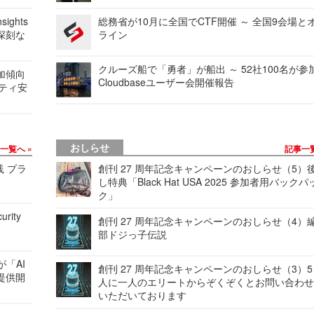
ights
総務省が10月に全国でCTF開催 ～ 全国9会場と
深刻な
ライン
クルーズ船で「勇者」が船出 ～ 52社100名が参
加傾向
Cloudbaseユーザー会開催報告
リティ安
おしらせ
事一覧へ
記事一
践 プラ
創刊 27 周年記念キャンペーンのおしらせ（5）
し特典「Black Hat USA 2025 参加者用バックパ
ク」
urity
創刊 27 周年記念キャンペーンのおしらせ（4）
部ドジっ子伝説
が「AI
創刊 27 周年記念キャンペーンのおしらせ（3）5
提供開
人に一人のエリートからぞくぞくとお問い合わ
いただいております