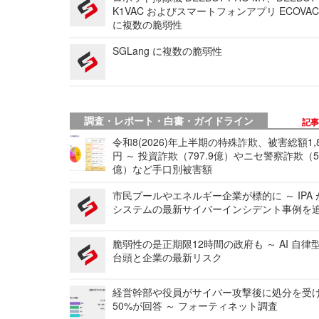
K1VAC およびスマートフォンアプリ ECOVAC
に複数の脆弱性
SGLang に複数の脆弱性
調査・レポート・白書・ガイドライン
記
令和8(2026)年上半期の特殊詐欺、被害総額1,
円 ～ 投資詐欺（797.9億）やニセ警察詐欺（50
億）など手口別被害額
市民プールやエネルギー企業が標的に ～ IPA
システムの最新サイバーインシデント事例を
脆弱性の是正期限12時間の政府も ～ AI 自律
台頭と企業の最新リスク
経営幹部や役員がサイバー攻撃後に処分を受
50%が回答 ～ フォーティネット調査