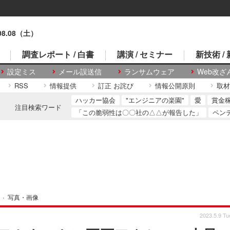
.08.08（土）
調査レポート / 白書
講演 / セミナー
新技術 /
設定ミス
メール誤送信
ランサムウェア
Web改ざ
RSS
情報提供
訂正 お詫び
情報公開原則
取材
ハッカー協会
"エンジニアの楽園"
愛
賞金
注目検索ワード
「この脆弱性は〇〇社の△△が報告した」
ペン
›
写真・画像
2023.5.9 Tu