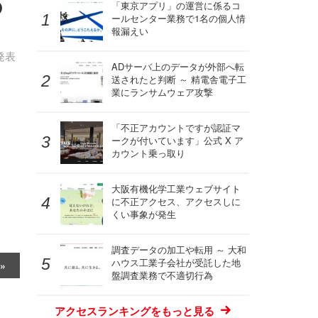
の
「東京アプリ」の運営に係るコ
ールセンター業務で1名の個人情
報漏えい
発表
ADサーバ上のデータが外部へ転
送されたと判断 ～ 精電舎電子工
業にランサムウェア攻撃
「不正アカウントですが認証マ
ークが付いています」公式 X ア
カウント乗っ取り
大阪有機化学工業ウェブサイト
に不正アクセス、アクセスしに
くい事象が発生
調査データの加工や転用 ～ 大和
ハウス工業子会社が受託した地
盤調査業務で不適切行為
アクセスランキングをもっと見る