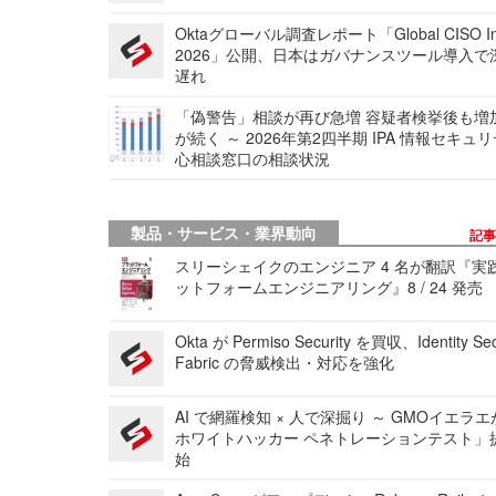
Oktaグローバル調査レポート「Global CISO Ins
2026」公開、日本はガバナンスツール導入で
遅れ
「偽警告」相談が再び急増 容疑者検挙後も増
が続く ～ 2026年第2四半期 IPA 情報セキュ
心相談窓口の相談状況
製品・サービス・業界動向
記
スリーシェイクのエンジニア 4 名が翻訳『実
ットフォームエンジニアリング』8 / 24 発売
Okta が Permiso Security を買収、Identity Sec
Fabric の脅威検出・対応を強化
AI で網羅検知 × 人で深掘り ～ GMOイエラエ
ホワイトハッカー ペネトレーションテスト」
始