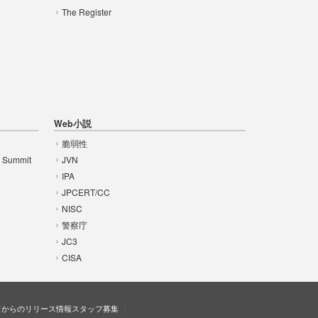
The Register
Web小説
脆弱性
t Summit
JVN
IPA
JPCERT/CC
NISC
警察庁
JC3
CISA
ドからのリリース情報
スタッフ募集