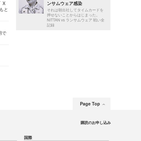
 X
ンサムウェア感染
かもと
それは朝出社してタイムカードを
件
押せないことからはじまった。
NITTAN vs ランサムウェア 戦い全
記録
用で
Page Top
購読のお申し込み
国際