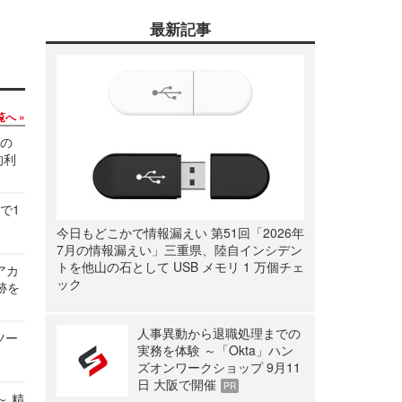
最新記事
覧へ
関の
的利
で1
今日もどこかで情報漏えい 第51回「2026年
7月の情報漏えい」三重県、陸自インシデン
トを他山の石として USB メモリ 1 万個チェ
ルアカ
ック
跡を
人事異動から退職処理までの
ツー
実務を体験 ～「Okta」ハン
ズオンワークショップ 9月11
日 大阪で開催
PR
～ 精