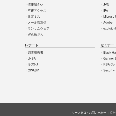
情報漏えい
JVN
不正アクセス
IPA
設定ミス
Microsof
メール誤送信
Adobe
ランサムウェア
exploit
Web改ざん
レポート
セミナー
調査報告書
Black Ha
JNSA
Gartner 
ISOG-J
RSA Con
OWASP
Security
リリース窓口・お問い合わせ
広告