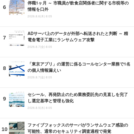
停職1ヶ月 ～ 市職員が飲食店関係者に関する市税等の
情報を口外
2026.8.6(木) 8:05
ADサーバ上のデータが外部へ転送されたと判断 ～ 精
電舎電子工業にランサムウェア攻撃
2026.8.7(金) 8:05
「東京アプリ」の運営に係るコールセンター業務で1名
の個人情報漏えい
2026.8.7(金) 8:05
セシール、再発防止のため業務委託先の見直しを完了
し選定基準と管理も強化
2026.8.5(水) 8:05
ファイブフォックスのサーバがランサムウェア感染の
可能性、通常のセキュリティ調査過程で発覚