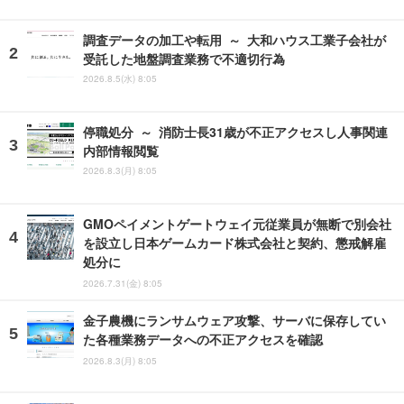
調査データの加工や転用 ～ 大和ハウス工業子会社が
受託した地盤調査業務で不適切行為
2026.8.5(水) 8:05
停職処分 ～ 消防士長31歳が不正アクセスし人事関連
内部情報閲覧
2026.8.3(月) 8:05
GMOペイメントゲートウェイ元従業員が無断で別会社
を設立し日本ゲームカード株式会社と契約、懲戒解雇
処分に
2026.7.31(金) 8:05
金子農機にランサムウェア攻撃、サーバに保存してい
た各種業務データへの不正アクセスを確認
2026.8.3(月) 8:05