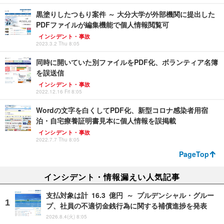
黒塗りしたつもり案件 ～ 大分大学が外部機関に提出した
PDFファイルが編集機能で個人情報閲覧可
インシデント・事故
2023.3.2 Thu 8:05
同時に開いていた別ファイルをPDF化、ボランティア名簿
を誤送信
インシデント・事故
2022.12.16 Fri 8:05
Wordの文字を白くしてPDF化、新型コロナ感染者用宿
泊・自宅療養証明書見本に個人情報を誤掲載
インシデント・事故
2022.7.7 Thu 8:05
PageTop
インシデント・情報漏えい人気記事
支払対象は計 16.3 億円 ～ プルデンシャル・グルー
プ、社員の不適切金銭行為に関する補償進捗を発表
2026.8.4(火) 8:05