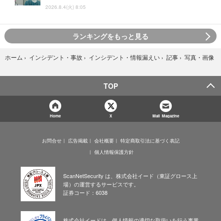
2026.8.4(火) 8:05
ランキングをもっと見る
写真・画像
ホーム
›
インシデント・事故
›
インシデント・情報漏えい
›
記事
›
TOP
Home
X
Mail Magazine
お問合せ
広告掲載
会社概要
特定商取引法に基づく表記
個人情報保護方針
ScanNetSecurity は、株式会社イード（東証グロース上
場）の運営するサービスです。
証券コード：6038
株式会社イードは、個人情報の適切な取扱いを行う事業