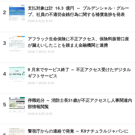
支払対象は計 16.3 億円 ～ プルデンシャル・グルー
プ、社員の不適切金銭行為に関する補償進捗を発表
2026.8.4(火) 8:05
アフラック生命保険に不正アクセス、保険料振替口座
が漏えいしたことを踏まえ金融機関と連携
2026.7.28(火) 8:05
9 月末でサービス終了 ～ 不正アクセス受けたデジタル
ギフトサービス
2026.7.29(水) 8:05
停職処分 ～ 消防士長31歳が不正アクセスし人事関連内
部情報閲覧
2026.8.3(月) 8:05
警視庁からの連絡で発覚 ～ K9ナチュラルジャパンに