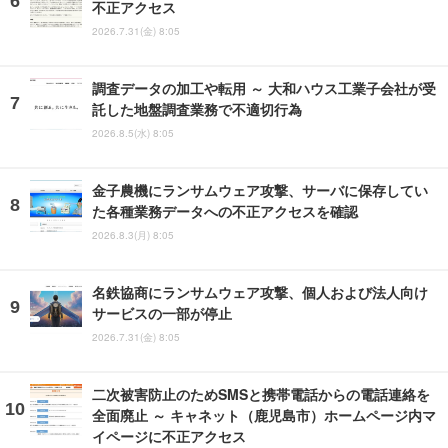
不正アクセス
2026.7.31(金) 8:05
調査データの加工や転用 ～ 大和ハウス工業子会社が受
託した地盤調査業務で不適切行為
2026.8.5(水) 8:05
金子農機にランサムウェア攻撃、サーバに保存してい
た各種業務データへの不正アクセスを確認
2026.8.3(月) 8:05
名鉄協商にランサムウェア攻撃、個人および法人向け
サービスの一部が停止
2026.7.31(金) 8:05
二次被害防止のためSMSと携帯電話からの電話連絡を
全面廃止 ～ キャネット（鹿児島市）ホームページ内マ
イページに不正アクセス