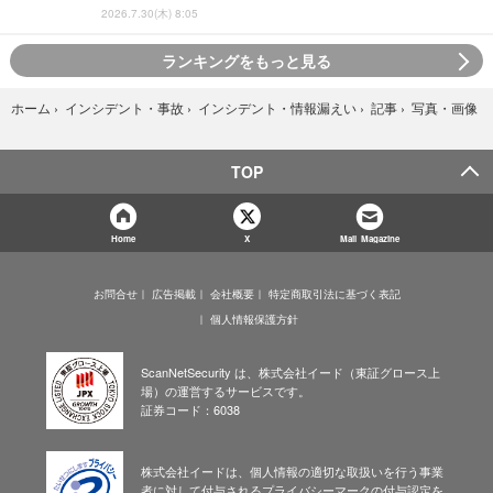
2026.7.30(木) 8:05
ランキングをもっと見る
写真・画像
ホーム
›
インシデント・事故
›
インシデント・情報漏えい
›
記事
›
TOP
Home
X
Mail Magazine
お問合せ
広告掲載
会社概要
特定商取引法に基づく表記
個人情報保護方針
ScanNetSecurity は、株式会社イード（東証グロース上
場）の運営するサービスです。
証券コード：6038
株式会社イードは、個人情報の適切な取扱いを行う事業
者に対して付与されるプライバシーマークの付与認定を