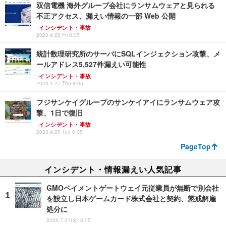
双信電機 海外グループ会社にランサムウェアと見られる
不正アクセス、漏えい情報の一部 Web 公開
インシデント・事故
2023.4.28 Fri 8:05
統計数理研究所のサーバにSQLインジェクション攻撃、メ
ールアドレス5,527件漏えい可能性
インシデント・事故
2023.4.27 Thu 8:05
フジサンケイグループのサンケイアイにランサムウェア攻
撃、1日で復旧
インシデント・事故
2023.4.25 Tue 8:05
PageTop
インシデント・情報漏えい人気記事
GMOペイメントゲートウェイ元従業員が無断で別会社
を設立し日本ゲームカード株式会社と契約、懲戒解雇
処分に
2026.7.31(金) 8:05