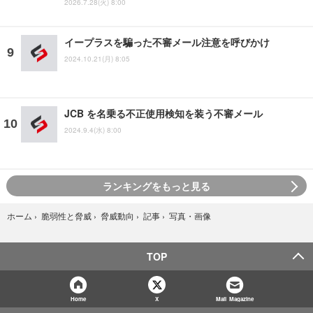
2026.7.28(火) 8:00
イープラスを騙った不審メール注意を呼びかけ
2024.10.21(月) 8:05
JCB を名乗る不正使用検知を装う不審メール
2024.9.4(水) 8:00
ランキングをもっと見る
写真・画像
ホーム
›
脆弱性と脅威
›
脅威動向
›
記事
›
TOP
Home
X
Mail Magazine