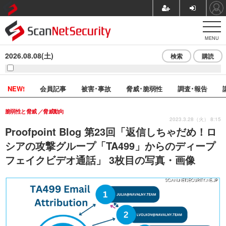
MENU
2026.08.08(土)
検索
購読
NEW!
会員記事
被害･事故
脅威･脆弱性
調査･報告
脆弱性と脅威
脅威動向
2023.3.28（火） 8:15
Proofpoint Blog 第23回「返信しちゃだめ！ロ
シアの攻撃グループ「TA499」からのディープ
フェイクビデオ通話」 3枚目の写真・画像