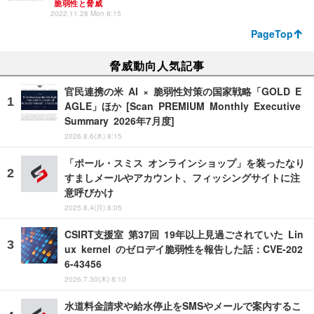
脆弱性と脅威
2022.11.28 Mon 8:15
PageTop
脅威動向人気記事
官民連携の米 AI × 脆弱性対策の国家戦略「GOLD E
AGLE」ほか [Scan PREMIUM Monthly Executive
Summary 2026年7月度]
2026.8.6(木) 8:15
「ポール・スミス オンラインショップ」を装ったなり
すましメールやアカウント、フィッシングサイトに注
意呼びかけ
2025.8.4(月) 8:05
CSIRT支援室 第37回 19年以上見過ごされていた Lin
ux kernel のゼロデイ脆弱性を報告した話：CVE-202
6-43456
2026.7.30(木) 8:10
水道料金請求や給水停止をSMSやメールで案内するこ