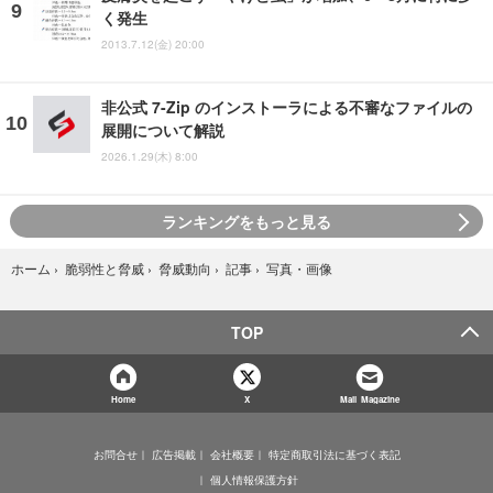
く発生
2013.7.12(金) 20:00
非公式 7-Zip のインストーラによる不審なファイルの
展開について解説
2026.1.29(木) 8:00
ランキングをもっと見る
写真・画像
ホーム
›
脆弱性と脅威
›
脅威動向
›
記事
›
TOP
Home
X
Mail Magazine
お問合せ
広告掲載
会社概要
特定商取引法に基づく表記
個人情報保護方針