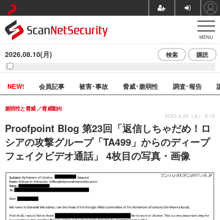
MENU
2026.08.10(月)
検索
購読
NEW!
会員記事
被害･事故
脅威･脆弱性
調査･報告
脆弱性と脅威
脅威動向
2023.3.28（火） 8:15
Proofpoint Blog 第23回「返信しちゃだめ！ロ
シアの攻撃グループ「TA499」からのディープ
フェイクビデオ通話」 4枚目の写真・画像