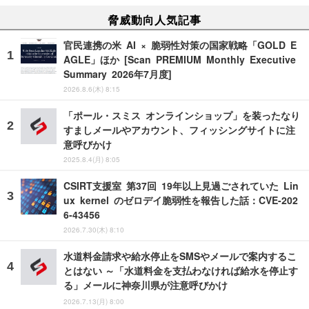
脅威動向人気記事
官民連携の米 AI × 脆弱性対策の国家戦略「GOLD E
AGLE」ほか [Scan PREMIUM Monthly Executive
Summary 2026年7月度]
2026.8.6(木) 8:15
「ポール・スミス オンラインショップ」を装ったなり
すましメールやアカウント、フィッシングサイトに注
意呼びかけ
2025.8.4(月) 8:05
CSIRT支援室 第37回 19年以上見過ごされていた Lin
ux kernel のゼロデイ脆弱性を報告した話：CVE-202
6-43456
2026.7.30(木) 8:10
水道料金請求や給水停止をSMSやメールで案内するこ
とはない ～「水道料金を支払わなければ給水を停止す
る」メールに神奈川県が注意呼びかけ
2026.7.13(月) 8:00