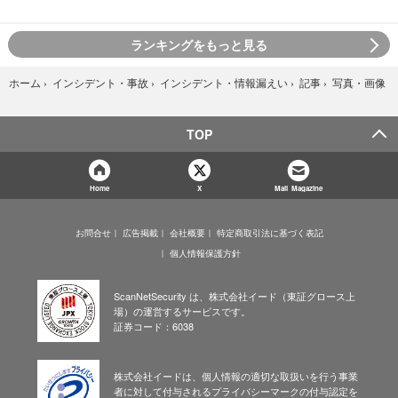
ランキングをもっと見る
写真・画像
ホーム
›
インシデント・事故
›
インシデント・情報漏えい
›
記事
›
TOP
Home
X
Mail Magazine
お問合せ
広告掲載
会社概要
特定商取引法に基づく表記
個人情報保護方針
ScanNetSecurity は、株式会社イード（東証グロース上
場）の運営するサービスです。
証券コード：6038
株式会社イードは、個人情報の適切な取扱いを行う事業
者に対して付与されるプライバシーマークの付与認定を