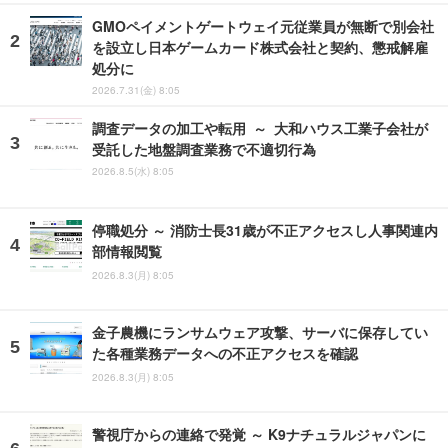
GMOペイメントゲートウェイ元従業員が無断で別会社
を設立し日本ゲームカード株式会社と契約、懲戒解雇
処分に
2026.7.31(金) 8:05
調査データの加工や転用 ～ 大和ハウス工業子会社が
受託した地盤調査業務で不適切行為
2026.8.5(水) 8:05
停職処分 ～ 消防士長31歳が不正アクセスし人事関連内
部情報閲覧
2026.8.3(月) 8:05
金子農機にランサムウェア攻撃、サーバに保存してい
た各種業務データへの不正アクセスを確認
2026.8.3(月) 8:05
警視庁からの連絡で発覚 ～ K9ナチュラルジャパンに