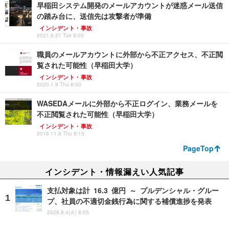
早稲田システム開発のメールアカウントが迷惑メール送信
の踏み台に、送信先は攻撃者が準備
インシデント・事故
2021.9.21 Tue 8:05
職員のメールアカウントに外部から不正アクセス、不正閲
覧された可能性（早稲田大学）
インシデント・事故
2020.1.9 Thu 8:00
WASEDAメールに外部から不正ログイン、業務メールを
不正閲覧された可能性（早稲田大学）
インシデント・事故
2018.11.8 Thu 8:15
PageTop
インシデント・情報漏えい人気記事
支払対象は計 16.3 億円 ～ プルデンシャル・グルー
プ、社員の不適切金銭行為に関する補償進捗を発表
2026.8.4(火) 8:05