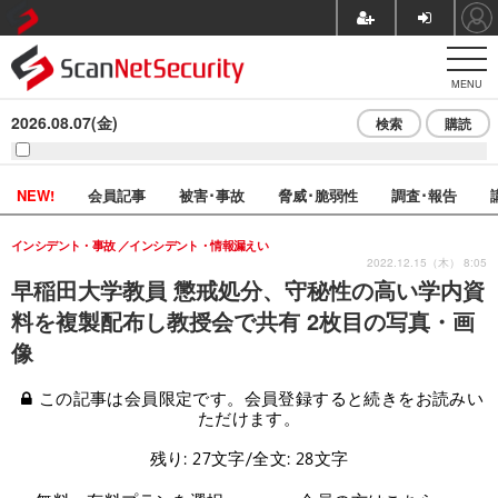
MENU
2026.08.07(金)
検索
購読
NEW!
会員記事
被害･事故
脅威･脆弱性
調査･報告
インシデント・事故
インシデント・情報漏えい
2022.12.15（木） 8:05
早稲田大学教員 懲戒処分、守秘性の高い学内資
料を複製配布し教授会で共有 2枚目の写真・画
像
この記事は会員限定です。会員登録すると続きをお読みい
ただけます。
残り: 27文字/全文: 28文字