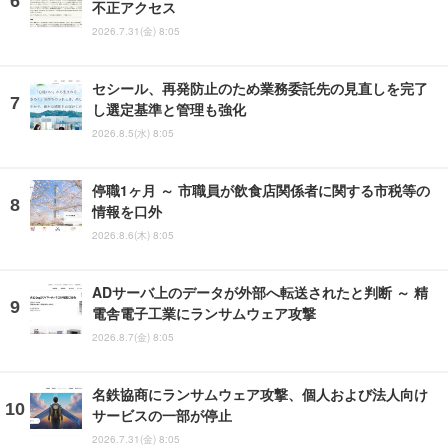
不正アクセス
2026.7.31(金) 8:05
セシール、再発防止のため業務委託先の見直しを完了
し選定基準と管理も強化
2026.8.5(水) 8:05
停職1ヶ月 ～ 市職員が飲食店関係者に関する市税等の
情報を口外
2026.8.6(木) 8:05
ADサーバ上のデータが外部へ転送されたと判断 ～ 精
電舎電子工業にランサムウェア攻撃
2026.8.7(金) 8:05
名鉄協商にランサムウェア攻撃、個人および法人向け
サービスの一部が停止
2026.7.31(金) 8:05